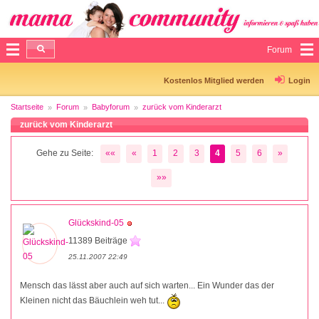
Forum
Kostenlos Mitglied werden
Login
Startseite
Forum
Babyforum
zurück vom Kinderarzt
zurück vom Kinderarzt
Gehe zu Seite:
««
«
1
2
3
4
5
6
»
»»
Glückskind-05
11389 Beiträge
25.11.2007 22:49
Mensch das lässt aber auch auf sich warten... Ein Wunder das der
Kleinen nicht das Bäuchlein weh tut...