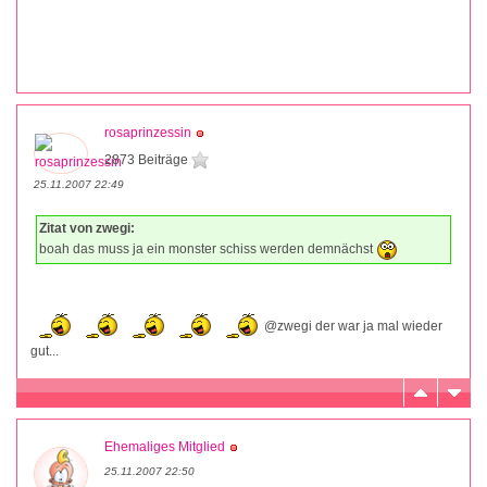
rosaprinzessin
2873 Beiträge
25.11.2007 22:49
Zitat von zwegi:
boah das muss ja ein monster schiss werden demnächst
@zwegi der war ja mal wieder
gut...
Ehemaliges Mitglied
25.11.2007 22:50