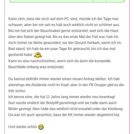
Kann sein, dass die noch auf dem PC sind, müsste ich die Tage mal
schauen, aber bei mir sah es halt auch wirklich nicht so schlimm aus.
Bei mir hat sich der Bauchnabel gerne entzündet, weil sich die Haut
über den Nabel gelegt hat. Als es das erste Mal der Fall war, hab ich
mich immer ne Weile gewundert, wo der Geruch herkam, wenn ich im
Bad stand. Ich hab da ein paar Tage für gebraucht, bis ich das mal
gecheckt habe
Kann es also nachvollziehen, wenn sich da dann die komplette
Bauchfalte entlang was entzündet.
Du kannst definitiv immer wieder einen neuen Antrag stellen. Ich hab
allerdings die Abstände nicht im Kopf, aber in der FB Gruppe gibt es die
Info sicher.
Ich kenne eine, die hat 11 Jahre lang immer wieder neu beantragt
Nun wurde endlich der Bodylift genehmigt und sie hatte dann auch
Bilder gezeigt. Man hätte das wirklich nicht erwartet unter der Kleidung.
Da war ich auch sprachlos, dass die KK immer wieder abgelehnt hat.
Und danke schön