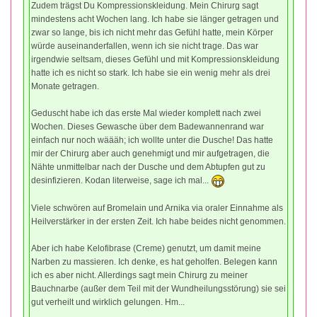
Zudem trägst Du Kompressionskleidung. Mein Chirurg sagt
mindestens acht Wochen lang. Ich habe sie länger getragen und
zwar so lange, bis ich nicht mehr das Gefühl hatte, mein Körper
würde auseinanderfallen, wenn ich sie nicht trage. Das war
irgendwie seltsam, dieses Gefühl und mit Kompressionskleidung
hatte ich es nicht so stark. Ich habe sie ein wenig mehr als drei
Monate getragen.
Geduscht habe ich das erste Mal wieder komplett nach zwei
Wochen. Dieses Gewasche über dem Badewannenrand war
einfach nur noch wäääh; ich wollte unter die Dusche! Das hatte
mir der Chirurg aber auch genehmigt und mir aufgetragen, die
Nähte unmittelbar nach der Dusche und dem Abtupfen gut zu
desinfizieren. Kodan literweise, sage ich mal...
Viele schwören auf Bromelain und Arnika via oraler Einnahme als
Heilverstärker in der ersten Zeit. Ich habe beides nicht genommen.
Aber ich habe Kelofibrase (Creme) genutzt, um damit meine
Narben zu massieren. Ich denke, es hat geholfen. Belegen kann
ich es aber nicht. Allerdings sagt mein Chirurg zu meiner
Bauchnarbe (außer dem Teil mit der Wundheilungsstörung) sie sei
gut verheilt und wirklich gelungen. Hm...