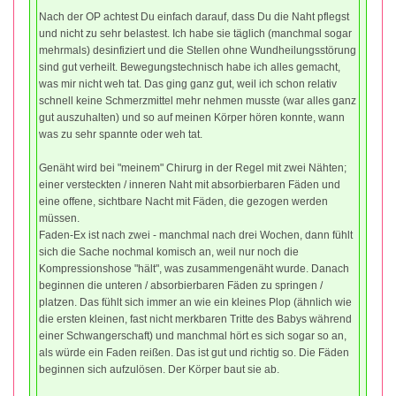
Nach der OP achtest Du einfach darauf, dass Du die Naht pflegst
und nicht zu sehr belastest. Ich habe sie täglich (manchmal sogar
mehrmals) desinfiziert und die Stellen ohne Wundheilungsstörung
sind gut verheilt. Bewegungstechnisch habe ich alles gemacht,
was mir nicht weh tat. Das ging ganz gut, weil ich schon relativ
schnell keine Schmerzmittel mehr nehmen musste (war alles ganz
gut auszuhalten) und so auf meinen Körper hören konnte, wann
was zu sehr spannte oder weh tat.
Genäht wird bei "meinem" Chirurg in der Regel mit zwei Nähten;
einer versteckten / inneren Naht mit absorbierbaren Fäden und
eine offene, sichtbare Nacht mit Fäden, die gezogen werden
müssen.
Faden-Ex ist nach zwei - manchmal nach drei Wochen, dann fühlt
sich die Sache nochmal komisch an, weil nur noch die
Kompressionshose "hält", was zusammengenäht wurde. Danach
beginnen die unteren / absorbierbaren Fäden zu springen /
platzen. Das fühlt sich immer an wie ein kleines Plop (ähnlich wie
die ersten kleinen, fast nicht merkbaren Tritte des Babys während
einer Schwangerschaft) und manchmal hört es sich sogar so an,
als würde ein Faden reißen. Das ist gut und richtig so. Die Fäden
beginnen sich aufzulösen. Der Körper baut sie ab.