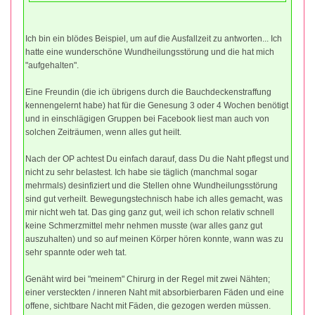
Ich bin ein blödes Beispiel, um auf die Ausfallzeit zu antworten... Ich
hatte eine wunderschöne Wundheilungsstörung und die hat mich
"aufgehalten".
Eine Freundin (die ich übrigens durch die Bauchdeckenstraffung
kennengelernt habe) hat für die Genesung 3 oder 4 Wochen benötigt
und in einschlägigen Gruppen bei Facebook liest man auch von
solchen Zeiträumen, wenn alles gut heilt.
Nach der OP achtest Du einfach darauf, dass Du die Naht pflegst und
nicht zu sehr belastest. Ich habe sie täglich (manchmal sogar
mehrmals) desinfiziert und die Stellen ohne Wundheilungsstörung
sind gut verheilt. Bewegungstechnisch habe ich alles gemacht, was
mir nicht weh tat. Das ging ganz gut, weil ich schon relativ schnell
keine Schmerzmittel mehr nehmen musste (war alles ganz gut
auszuhalten) und so auf meinen Körper hören konnte, wann was zu
sehr spannte oder weh tat.
Genäht wird bei "meinem" Chirurg in der Regel mit zwei Nähten;
einer versteckten / inneren Naht mit absorbierbaren Fäden und eine
offene, sichtbare Nacht mit Fäden, die gezogen werden müssen.