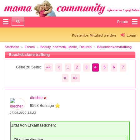
Forum
Kostenlos Mitglied werden
Login
Startseite
Forum
Beauty, Kosmetik, Mode, Frisuren
Bauchdeckenstraffung
Bauchdeckenstraffung
Gehe zu Seite:
««
«
1
2
3
4
5
6
7
»
»»
diecher
9593 Beiträge
27.06.2022 18:23
Zitat von Erkamaedchen:
Zitat von diecher: