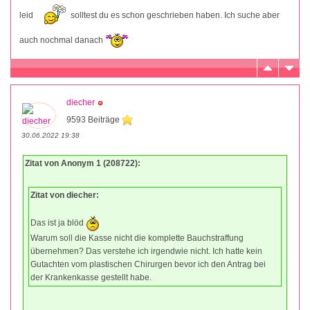
leid
solltest du es schon geschrieben haben. Ich suche aber
auch nochmal danach
diecher
9593 Beiträge
30.06.2022 19:38
Zitat von Anonym 1 (208722):
Zitat von diecher:
Das ist ja blöd
Warum soll die Kasse nicht die komplette Bauchstraffung
übernehmen? Das verstehe ich irgendwie nicht. Ich hatte kein
Gutachten vom plastischen Chirurgen bevor ich den Antrag bei
der Krankenkasse gestellt habe.