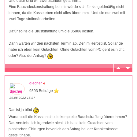
Und dafür sind wir zwei Stunden gefahren...
Eine Bauchdeckenstraffung bei mir würde sich für sie geldmäßig nicht
lohnen, da die Kasse eben nicht alles übernimmt. Und sie nur zwei mit
zwei Tage stationär arbeiten.
Dafür sollte die Bruststraffung um die 8500€ kosten.
Dann warten wir den nächsten Termin ab. Der im Herbst ist. So lange
habe ich eben kein Gutachten. Ohne Gutachten vom PC geht es nicht,
oder? Also der Antrag?
diecher
9593 Beiträge
29.06.2022 15:27
Das ist ja blöd
Warum soll die Kasse nicht die komplette Bauchstraffung übernehmen?
Das verstehe ich irgendwie nicht. Ich hatte kein Gutachten vom
plastischen Chirurgen bevor ich den Antrag bei der Krankenkasse
gestellt habe.