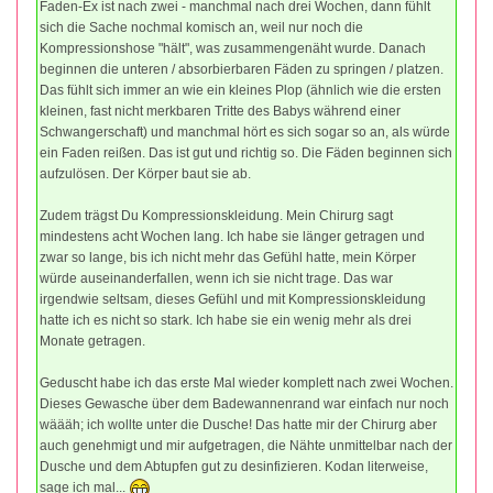
Faden-Ex ist nach zwei - manchmal nach drei Wochen, dann fühlt
sich die Sache nochmal komisch an, weil nur noch die
Kompressionshose "hält", was zusammengenäht wurde. Danach
beginnen die unteren / absorbierbaren Fäden zu springen / platzen.
Das fühlt sich immer an wie ein kleines Plop (ähnlich wie die ersten
kleinen, fast nicht merkbaren Tritte des Babys während einer
Schwangerschaft) und manchmal hört es sich sogar so an, als würde
ein Faden reißen. Das ist gut und richtig so. Die Fäden beginnen sich
aufzulösen. Der Körper baut sie ab.
Zudem trägst Du Kompressionskleidung. Mein Chirurg sagt
mindestens acht Wochen lang. Ich habe sie länger getragen und
zwar so lange, bis ich nicht mehr das Gefühl hatte, mein Körper
würde auseinanderfallen, wenn ich sie nicht trage. Das war
irgendwie seltsam, dieses Gefühl und mit Kompressionskleidung
hatte ich es nicht so stark. Ich habe sie ein wenig mehr als drei
Monate getragen.
Geduscht habe ich das erste Mal wieder komplett nach zwei Wochen.
Dieses Gewasche über dem Badewannenrand war einfach nur noch
wäääh; ich wollte unter die Dusche! Das hatte mir der Chirurg aber
auch genehmigt und mir aufgetragen, die Nähte unmittelbar nach der
Dusche und dem Abtupfen gut zu desinfizieren. Kodan literweise,
sage ich mal...