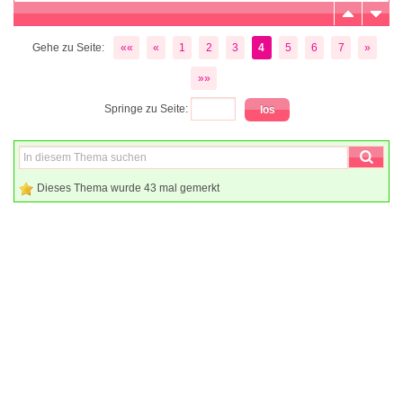
Gehe zu Seite:
««
«
1
2
3
4
5
6
7
»
»»
Springe zu Seite:
Dieses Thema wurde 43 mal gemerkt