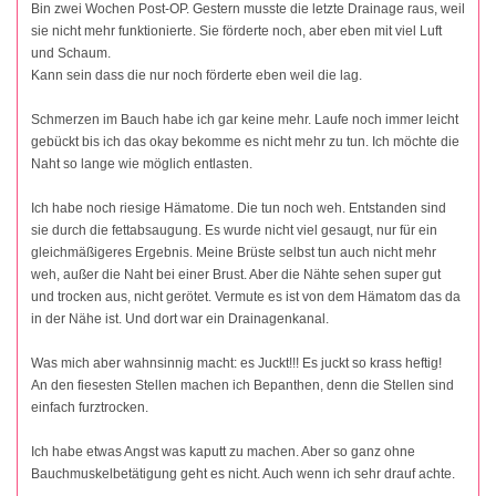
Bin zwei Wochen Post-OP. Gestern musste die letzte Drainage raus, weil
sie nicht mehr funktionierte. Sie förderte noch, aber eben mit viel Luft
und Schaum.
Kann sein dass die nur noch förderte eben weil die lag.
Schmerzen im Bauch habe ich gar keine mehr. Laufe noch immer leicht
gebückt bis ich das okay bekomme es nicht mehr zu tun. Ich möchte die
Naht so lange wie möglich entlasten.
Ich habe noch riesige Hämatome. Die tun noch weh. Entstanden sind
sie durch die fettabsaugung. Es wurde nicht viel gesaugt, nur für ein
gleichmäßigeres Ergebnis. Meine Brüste selbst tun auch nicht mehr
weh, außer die Naht bei einer Brust. Aber die Nähte sehen super gut
und trocken aus, nicht gerötet. Vermute es ist von dem Hämatom das da
in der Nähe ist. Und dort war ein Drainagenkanal.
Was mich aber wahnsinnig macht: es Juckt!!! Es juckt so krass heftig!
An den fiesesten Stellen machen ich Bepanthen, denn die Stellen sind
einfach furztrocken.
Ich habe etwas Angst was kaputt zu machen. Aber so ganz ohne
Bauchmuskelbetätigung geht es nicht. Auch wenn ich sehr drauf achte.