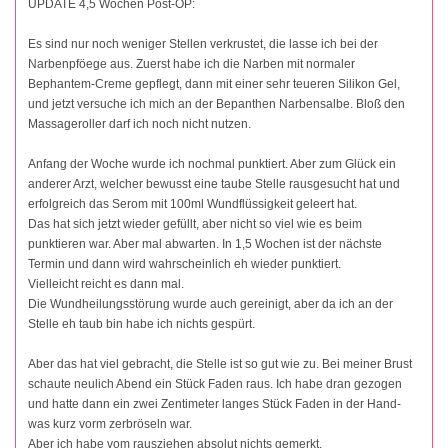
UPDATE 4,5 Wochen Post-OP:
Es sind nur noch weniger Stellen verkrustet, die lasse ich bei der
Narbenpföege aus. Zuerst habe ich die Narben mit normaler
Bephantem-Creme gepflegt, dann mit einer sehr teueren Silikon Gel,
und jetzt versuche ich mich an der Bepanthen Narbensalbe. Bloß den
Massageroller darf ich noch nicht nutzen.
Anfang der Woche wurde ich nochmal punktiert. Aber zum Glück ein
anderer Arzt, welcher bewusst eine taube Stelle rausgesucht hat und
erfolgreich das Serom mit 100ml Wundflüssigkeit geleert hat.
Das hat sich jetzt wieder gefüllt, aber nicht so viel wie es beim
punktieren war. Aber mal abwarten. In 1,5 Wochen ist der nächste
Termin und dann wird wahrscheinlich eh wieder punktiert.
Vielleicht reicht es dann mal.
Die Wundheilungsstörung wurde auch gereinigt, aber da ich an der
Stelle eh taub bin habe ich nichts gespürt.
Aber das hat viel gebracht, die Stelle ist so gut wie zu. Bei meiner Brust
schaute neulich Abend ein Stück Faden raus. Ich habe dran gezogen
und hatte dann ein zwei Zentimeter langes Stück Faden in der Hand-
was kurz vorm zerbröseln war.
Aber ich habe vom rausziehen absolut nichts gemerkt.