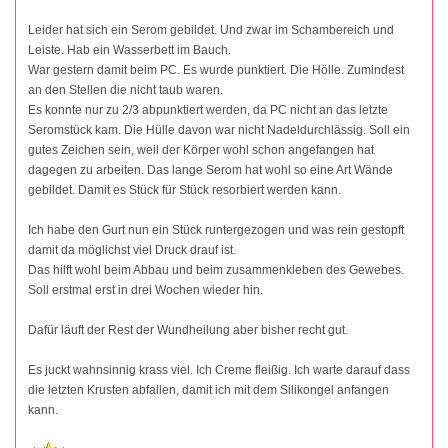
Leider hat sich ein Serom gebildet. Und zwar im Schambereich und
Leiste. Hab ein Wasserbett im Bauch.
War gestern damit beim PC. Es wurde punktiert. Die Hölle. Zumindest
an den Stellen die nicht taub waren.
Es konnte nur zu 2/3 abpunktiert werden, da PC nicht an das letzte
Seromstück kam. Die Hülle davon war nicht Nadeldurchlässig. Soll ein
gutes Zeichen sein, weil der Körper wohl schon angefangen hat
dagegen zu arbeiten. Das lange Serom hat wohl so eine Art Wände
gebildet. Damit es Stück für Stück resorbiert werden kann.
Ich habe den Gurt nun ein Stück runtergezogen und was rein gestopft
damit da möglichst viel Druck drauf ist.
Das hilft wohl beim Abbau und beim zusammenkleben des Gewebes.
Soll erstmal erst in drei Wochen wieder hin.
Dafür läuft der Rest der Wundheilung aber bisher recht gut.
Es juckt wahnsinnig krass viel. Ich Creme fleißig. Ich warte darauf dass
die letzten Krusten abfallen, damit ich mit dem Silikongel anfangen
kann.