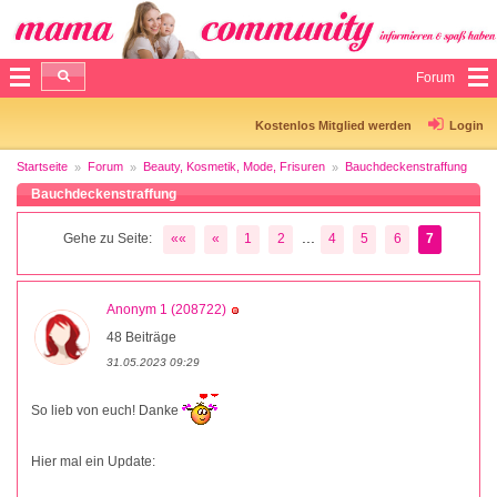
Forum
Kostenlos Mitglied werden
Login
Startseite
Forum
Beauty, Kosmetik, Mode, Frisuren
Bauchdeckenstraffung
Bauchdeckenstraffung
...
Gehe zu Seite:
««
«
1
2
4
5
6
7
Anonym 1 (208722)
48 Beiträge
31.05.2023 09:29
So lieb von euch! Danke
Hier mal ein Update: