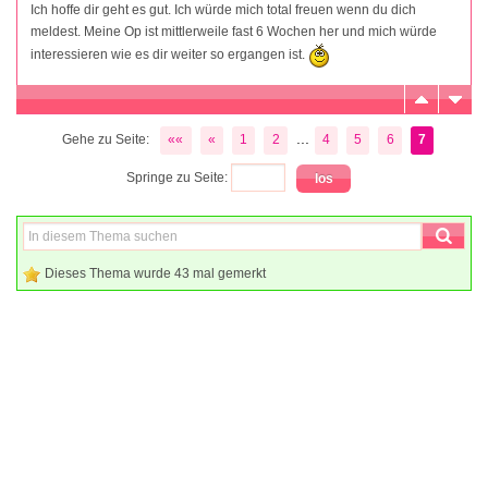
Ich hoffe dir geht es gut. Ich würde mich total freuen wenn du dich
meldest. Meine Op ist mittlerweile fast 6 Wochen her und mich würde
interessieren wie es dir weiter so ergangen ist.
...
Gehe zu Seite:
««
«
1
2
4
5
6
7
Springe zu Seite:
Dieses Thema wurde 43 mal gemerkt