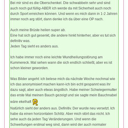
Bei mir sind es die Oberschenkel. Die schwabbeln sehr und sind
auch noch gut füllig-ABER ich werde da mit Sicherheit auch noch
durch Sport erreichen können. Und wenn es mich dann in 1-2 Jahren
immer noch arg stört, dann denke ich da über eine OP nach.
Auch meine Brüste heilen super ab.
Eine hat sich gut gesenkt, die andere hinkt hinterher, aber es tut sich
definitiv was.
Jeden Tag sieht es anders aus.
Ich habe immer noch eine leichte Wundheilungsstörung am
Kummereck. Mal sehen wann die sich endlich schließt, aber es ist
schon kleiner geworden.
Was Bilder angeht: ich belese mich da nächste Woche nochmal wie
ich das anonymisiert machen kann-ich bin echt gespannt was ihr
dazu sagt, aber auch etwas ängstlich. Habe meiner Schwiegermutter
das erste Mal meinen Bauch gezeigt und sie sagte mein Bauchnabel
wäre ekelhaft
Natürlich sieht der anders aus. Definitiv. Der wurde neu versetzt. Ich
habe da einen horizontalen Schlitz. Aber mich stört das nicht. Ich
sehe auch da jeden Tag Veränderungen. Und wenn die
Schwellungen erstmal weg sind, dann wird der auch normaler