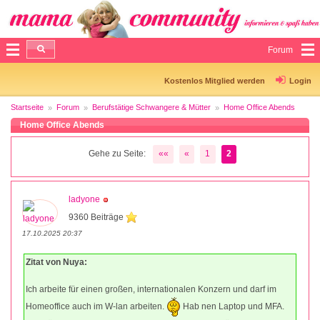
Forum
Kostenlos Mitglied werden
Login
Startseite
Forum
Berufstätige Schwangere & Mütter
Home Office Abends
Home Office Abends
Gehe zu Seite:
««
«
1
2
ladyone
9360 Beiträge
17.10.2025 20:37
Zitat von Nuya:
Ich arbeite für einen großen, internationalen Konzern und darf im
Homeoffice auch im W-lan arbeiten.
Hab nen Laptop und MFA.