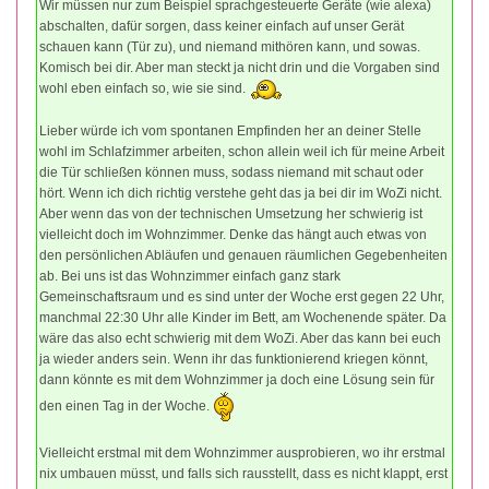
Wir müssen nur zum Beispiel sprachgesteuerte Geräte (wie alexa)
abschalten, dafür sorgen, dass keiner einfach auf unser Gerät
schauen kann (Tür zu), und niemand mithören kann, und sowas.
Komisch bei dir. Aber man steckt ja nicht drin und die Vorgaben sind
wohl eben einfach so, wie sie sind.
Lieber würde ich vom spontanen Empfinden her an deiner Stelle
wohl im Schlafzimmer arbeiten, schon allein weil ich für meine Arbeit
die Tür schließen können muss, sodass niemand mit schaut oder
hört. Wenn ich dich richtig verstehe geht das ja bei dir im WoZi nicht.
Aber wenn das von der technischen Umsetzung her schwierig ist
vielleicht doch im Wohnzimmer. Denke das hängt auch etwas von
den persönlichen Abläufen und genauen räumlichen Gegebenheiten
ab. Bei uns ist das Wohnzimmer einfach ganz stark
Gemeinschaftsraum und es sind unter der Woche erst gegen 22 Uhr,
manchmal 22:30 Uhr alle Kinder im Bett, am Wochenende später. Da
wäre das also echt schwierig mit dem WoZi. Aber das kann bei euch
ja wieder anders sein. Wenn ihr das funktionierend kriegen könnt,
dann könnte es mit dem Wohnzimmer ja doch eine Lösung sein für
den einen Tag in der Woche.
Vielleicht erstmal mit dem Wohnzimmer ausprobieren, wo ihr erstmal
nix umbauen müsst, und falls sich rausstellt, dass es nicht klappt, erst