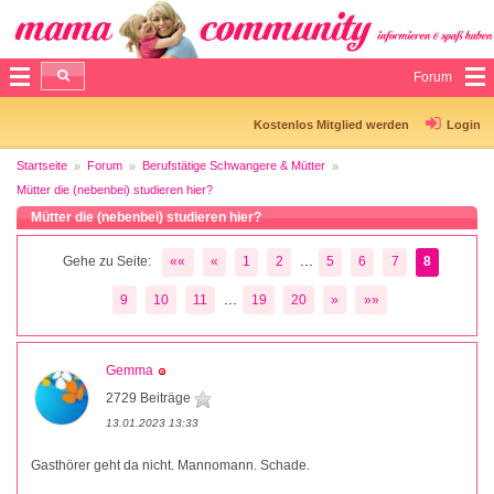
Forum
Kostenlos Mitglied werden
Login
Startseite
Forum
Berufstätige Schwangere & Mütter
Mütter die (nebenbei) studieren hier?
Mütter die (nebenbei) studieren hier?
...
Gehe zu Seite:
««
«
1
2
5
6
7
8
...
9
10
11
19
20
»
»»
Gemma
2729 Beiträge
13.01.2023 13:33
Gasthörer geht da nicht. Mannomann. Schade.