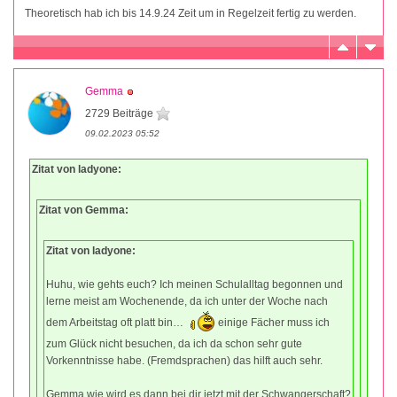
Theoretisch hab ich bis 14.9.24 Zeit um in Regelzeit fertig zu werden.
Gemma
2729 Beiträge
09.02.2023 05:52
Zitat von ladyone:
Zitat von Gemma:
Zitat von ladyone:
Huhu, wie gehts euch? Ich meinen Schulalltag begonnen und
lerne meist am Wochenende, da ich unter der Woche nach
dem Arbeitstag oft platt bin…
einige Fächer muss ich
zum Glück nicht besuchen, da ich da schon sehr gute
Vorkenntnisse habe. (Fremdsprachen) das hilft auch sehr.
Gemma wie wird es dann bei dir jetzt mit der Schwangerschaft?