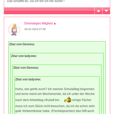
Das schaffst du. Da ich bin ich mir sicher !
Ehemaliges Mitglied
09.02.2023 07:00
Zitat von Gemma:
Zitat von ladyone:
Zitat von Gemma:
Zitat von ladyone:
Huhu, wie gehts euch? Ich meinen Schulalltag begonnen
und lerne meist am Wochenende, da ich unter der Woche
nach dem Arbeitstag oft platt bin…
einige Fächer
muss ich zum Glück nicht besuchen, da ich da schon sehr
gute Vorkenntnisse habe. (Fremdsprachen) das hilft auch