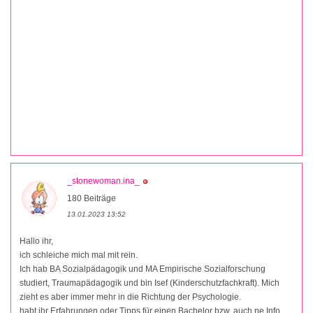
_stonewoman.ina_
180 Beiträge
13.01.2023 13:52
Hallo ihr,
ich schleiche mich mal mit rein.
Ich hab BA Sozialpädagogik und MA Empirische Sozialforschung
studiert, Traumapädagogik und bin Isef (Kinderschutzfachkraft). Mich
zieht es aber immer mehr in die Richtung der Psychologie.
habt ihr Erfahrungen oder Tipps für einen Bachelor bzw. auch ne Info,