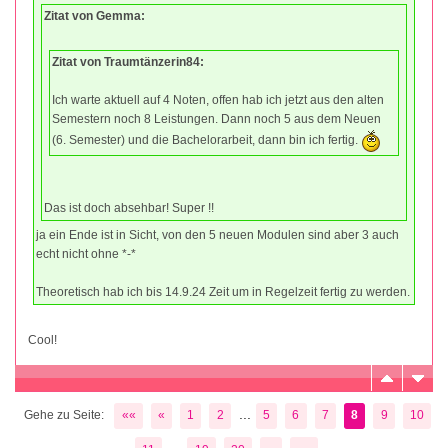
Zitat von Gemma:
Zitat von Traumtänzerin84:
Ich warte aktuell auf 4 Noten, offen hab ich jetzt aus den alten
Semestern noch 8 Leistungen. Dann noch 5 aus dem Neuen
(6. Semester) und die Bachelorarbeit, dann bin ich fertig.
Das ist doch absehbar! Super !!
ja ein Ende ist in Sicht, von den 5 neuen Modulen sind aber 3 auch
echt nicht ohne *-*
Theoretisch hab ich bis 14.9.24 Zeit um in Regelzeit fertig zu werden.
Cool!
...
Gehe zu Seite:
««
«
1
2
5
6
7
8
9
10