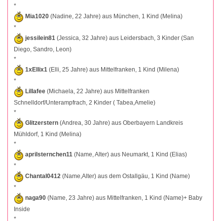
*
Mia1020
(Nadine, 22 Jahre) aus München, 1 Kind (Melina)
*
jessilein81
(Jessica, 32 Jahre) aus Leidersbach, 3 Kinder (San
Diego, Sandro, Leon)
*
1xEllix1
(Elli, 25 Jahre) aus Mittelfranken, 1 Kind (Milena)
*
Lillafee
(Michaela, 22 Jahre) aus Mittelfranken
Schnelldorf/Unterampfrach, 2 Kinder ( Tabea,Amelie)
*
Glitzerstern
(Andrea, 30 Jahre) aus Oberbayern Landkreis
Mühldorf, 1 Kind (Melina)
*
aprilsternchen11
(Name, Alter) aus Neumarkt, 1 Kind (Elias)
*
Chantal0412
(Name,Alter) aus dem Ostallgäu, 1 Kind (Name)
*
naga90
(Name, 23 Jahre) aus Mittelfranken, 1 Kind (Name)+ Baby
Inside
*