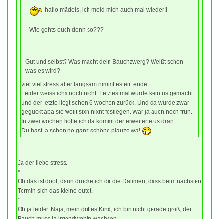
hallo mädels, ich meld mich auch mal wieder!!
Wie gehts euch denn so???
Gut und selbst? Was macht dein Bauchzwerg? Weißt schon
was es wird?
viel viel stress aber langsam nimmt es ein ende.
Leider weiss ichs noch nicht. Letztes mal wurde kein us gemacht
und der letzte liegt schon 6 wochen zurück. Und da wurde zwar
geguckt aba sie wollt sixh nixht festlegen. War ja auch noch früh.
In zwei wochen hoffe ich da kommt der erweiterte us dran.
Du hast ja schon ne ganz schöne plauze wa!
Ja der liebe stress.
*
Oh das ist doof, dann drücke ich dir die Daumen, dass beim nächsten
Termin sich das kleine outet.
*
Oh ja leider. Naja, mein drittes Kind, ich bin nicht gerade groß, der
Bauch muss ja irgendwohin wachsen.