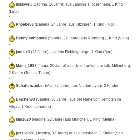
liilaloveu
(Sabrina, 20Jahre) aus Landkreis Rosenheim, 1 Kind
(Lina)
*
Phoebe88
(Daniela, 24 Jahre) aus Kitzingen, 1 Kind (Rico)
*
BennyundSandra
(Sandra, 22 Jahre) aus Nürnberg ,1 Kind (Viola)
*
jamiex3
(18 Jahre) aus dem Fichtelgebirge, 1 Kind (Ben)
*
Mami_1987
(Tanja, 26 Jahre) aus Unterfranken bei Ldk. Miltenberg,
2 Kinder (Tobias, Timon)
*
Schattenzauber
(Mia, 27 Jahre) aus Niederbayern, 2 Kinder
*
Binchen83
(Sabine, 30 Jahre), aus der Nähe von Kempten im
Allgäu, 1 Kind (Johanna)
*
Mia1020
(Nadine, 22 Jahre) aus München, 1 Kind (Melina)
*
jessilein81
(Jessica, 32 Jahre) aus Leidersbach, 3 Kinder (San