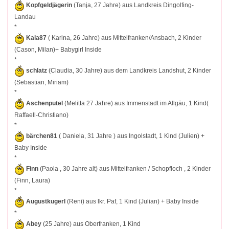
Kopfgeldjägerin
(Tanja, 27 Jahre) aus Landkreis Dingolfing-
Landau
*
Kala87
( Karina, 26 Jahre) aus Mittelfranken/Ansbach, 2 Kinder
(Cason, Milan)+ Babygirl Inside
*
schlatz
(Claudia, 30 Jahre) aus dem Landkreis Landshut, 2 Kinder
(Sebastian, Miriam)
*
Aschenputel
(Melitta 27 Jahre) aus Immenstadt im Allgäu, 1 Kind(
Raffaell-Christiano)
*
bärchen81
( Daniela, 31 Jahre ) aus Ingolstadt, 1 Kind (Julien) +
Baby Inside
*
Finn
(Paola , 30 Jahre alt) aus Mittelfranken / Schopfloch , 2 Kinder
(Finn, Laura)
*
Augustkugerl
(Reni) aus lkr. Paf, 1 Kind (Julian) + Baby Inside
*
Abey
(25 Jahre) aus Oberfranken, 1 Kind