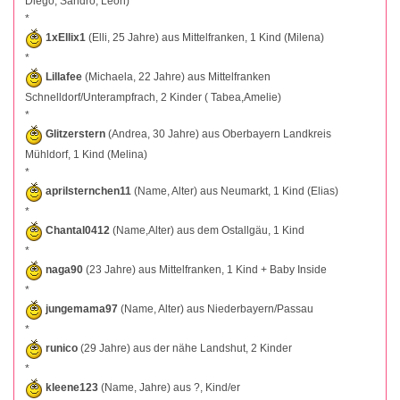
Diego, Sandro, Leon)
*
1xEllix1
(Elli, 25 Jahre) aus Mittelfranken, 1 Kind (Milena)
*
Lillafee
(Michaela, 22 Jahre) aus Mittelfranken
Schnelldorf/Unterampfrach, 2 Kinder ( Tabea,Amelie)
*
Glitzerstern
(Andrea, 30 Jahre) aus Oberbayern Landkreis
Mühldorf, 1 Kind (Melina)
*
aprilsternchen11
(Name, Alter) aus Neumarkt, 1 Kind (Elias)
*
Chantal0412
(Name,Alter) aus dem Ostallgäu, 1 Kind
*
naga90
(23 Jahre) aus Mittelfranken, 1 Kind + Baby Inside
*
jungemama97
(Name, Alter) aus Niederbayern/Passau
*
runico
(29 Jahre) aus der nähe Landshut, 2 Kinder
*
kleene123
(Name, Jahre) aus ?, Kind/er