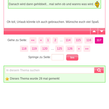
Danach wird dann gehibbelt... mal sehn ob und wanns was wird.
Oh toll, Urlaub könnte ich auch gebrauchen. Wünsche euch viel Spaß.
...
Gehe zu Seite:
««
«
1
2
114
115
116
117
...
118
119
120
125
126
»
»»
Springe zu Seite:
Dieses Thema wurde 28 mal gemerkt