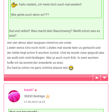
hallo mädels, ich meld mich auch mal wieder!!
Wie gehts euch denn so???
Gut und selbst? Was macht dein Bauchzwerg? Weißt schon was es
wird?
viel viel stress aber langsam nimmt es ein ende.
Leider weiss ichs noch nicht. Letztes mal wurde kein us gemacht und
der letzte liegt schon 6 wochen zurück. Und da wurde zwar geguckt aba
sie wollt sixh nixht festlegen. War ja auch noch früh. In zwei wochen
hoffe ich da kommt der erweiterte us dran.
Du hast ja schon ne ganz schöne plauze wa!
Kala87
36830 Beiträge
17.09.2013 14:15
Zitat von bärchen81: