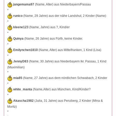
jungemama97
(Name, Alter) aus Niederbayern/Passau
*
runico
(Name, 29 Jahre) aus der nähe Landshut, 2 Kinder (Name)
*
kleene123
(Name, Jahre) aus ?, Kind/er
*
Quinya
(Name, 26 Jahre) aus Fürth, keine Kinder.
*
Emilynchen1810
(Name, Alter) aus Mittelfranken, 1 Kind (Lisa)
*
JennyD83
(Name, 30 Jahre) aus Niederbayern lkr. Passau, 1 Kind
(Maximilian)
*
mia85
(Name, 27 Jahre) aus dem nördlichen Schwabach, 2 Kinder
*
white_manta
(Name,Alter) aus München, Kind/Kinder?
*
Akascha1982
(Julia, 31 Jahre) aus Penzberg, 2 Kinder (Mina &
Moritz)
*