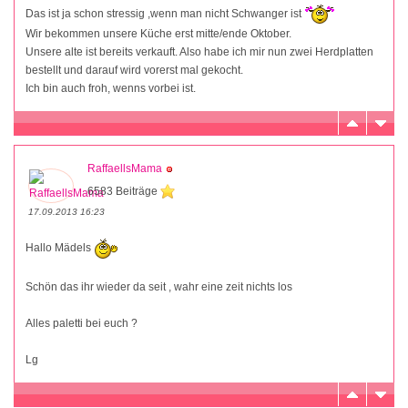
Das ist ja schon stressig ,wenn man nicht Schwanger ist
Wir bekommen unsere Küche erst mitte/ende Oktober.
Unsere alte ist bereits verkauft. Also habe ich mir nun zwei Herdplatten
bestellt und darauf wird vorerst mal gekocht.
Ich bin auch froh, wenns vorbei ist.
RaffaellsMama
6583 Beiträge
17.09.2013 16:23
Hallo Mädels
Schön das ihr wieder da seit , wahr eine zeit nichts los
Alles paletti bei euch ?
Lg