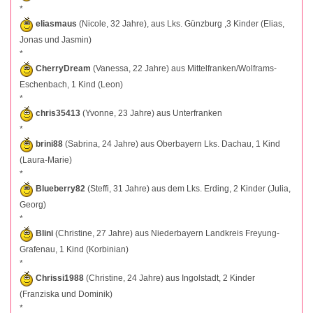
*
eliasmaus
(Nicole, 32 Jahre), aus Lks. Günzburg ,3 Kinder (Elias,
Jonas und Jasmin)
*
CherryDream
(Vanessa, 22 Jahre) aus Mittelfranken/Wolframs-
Eschenbach, 1 Kind (Leon)
*
chris35413
(Yvonne, 23 Jahre) aus Unterfranken
*
brini88
(Sabrina, 24 Jahre) aus Oberbayern Lks. Dachau, 1 Kind
(Laura-Marie)
*
Blueberry82
(Steffi, 31 Jahre) aus dem Lks. Erding, 2 Kinder (Julia,
Georg)
*
Blini
(Christine, 27 Jahre) aus Niederbayern Landkreis Freyung-
Grafenau, 1 Kind (Korbinian)
*
Chrissi1988
(Christine, 24 Jahre) aus Ingolstadt, 2 Kinder
(Franziska und Dominik)
*