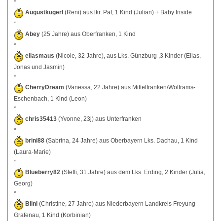
*
Augustkugerl
(Reni) aus lkr. Paf, 1 Kind (Julian) + Baby Inside
*
Abey
(25 Jahre) aus Oberfranken, 1 Kind
*
eliasmaus
(Nicole, 32 Jahre), aus Lks. Günzburg ,3 Kinder (Elias,
Jonas und Jasmin)
*
CherryDream
(Vanessa, 22 Jahre) aus Mittelfranken/Wolframs-
Eschenbach, 1 Kind (Leon)
*
chris35413
(Yvonne, 23j) aus Unterfranken
*
brini88
(Sabrina, 24 Jahre) aus Oberbayern Lks. Dachau, 1 Kind
(Laura-Marie)
*
Blueberry82
(Steffi, 31 Jahre) aus dem Lks. Erding, 2 Kinder (Julia,
Georg)
*
Blini
(Christine, 27 Jahre) aus Niederbayern Landkreis Freyung-
Grafenau, 1 Kind (Korbinian)