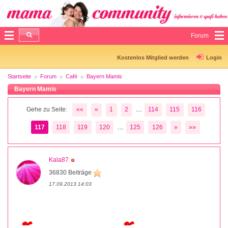
Forum
Kostenlos Mitglied werden
Login
Startseite
Forum
Café
Bayern Mamis
Bayern Mamis
...
Gehe zu Seite:
««
«
1
2
114
115
116
...
117
118
119
120
125
126
»
»»
Kala87
36830 Beiträge
17.09.2013 14:03