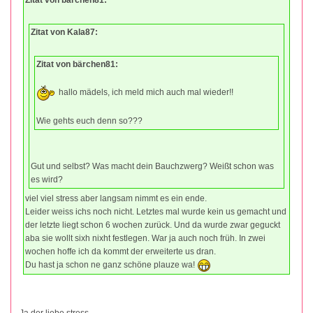
Zitat von Kala87:
Zitat von bärchen81:
hallo mädels, ich meld mich auch mal wieder!!
Wie gehts euch denn so???
Gut und selbst? Was macht dein Bauchzwerg? Weißt schon was
es wird?
viel viel stress aber langsam nimmt es ein ende.
Leider weiss ichs noch nicht. Letztes mal wurde kein us gemacht und
der letzte liegt schon 6 wochen zurück. Und da wurde zwar geguckt
aba sie wollt sixh nixht festlegen. War ja auch noch früh. In zwei
wochen hoffe ich da kommt der erweiterte us dran.
Du hast ja schon ne ganz schöne plauze wa!
Ja der liebe stress.