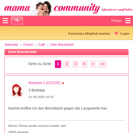
Forum
Kostenlos Mitglied werden
Login
Startseite
Forum
Café
Dein Beichtstuhl
Dein Beichtstuhl
Gehe zu Seite:
1
2
3
4
»
»»
Anonym 1 (212102)
3 Beiträge
21.09.2025 15:33
hiermit eröffne ich den Beichtstuhl gegen die Langeweile hier.
Dieses Thema wurde anonym erstellt, weil:
100% anonym