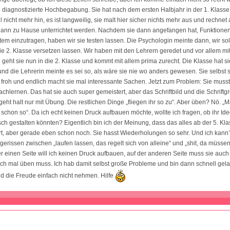
e diagnostizierte Hochbegabung. Sie hat nach dem ersten Halbjahr in der 1. Klasse
l nicht mehr hin, es ist langweilig, sie malt hier sicher nichts mehr aus und rechnet
 dann zu Hause unterrichtet werden. Nachdem sie dann angefangen hat, Funktionen
em einzutragen, haben wir sie testen lassen. Die Psychologin meinte dann, wir sol
ie 2. Klasse versetzen lassen. Wir haben mit den Lehrern geredet und vor allem mit 
 geht sie nun in die 2. Klasse und kommt mit allem prima zurecht. Die Klasse hat s
 die Lehrerin meinte es sei so, als wäre sie nie wo anders gewesen. Sie selbst sa
froh und endlich macht sie mal interessante Sachen. Jetzt zum Problem: Sie musst
nachlernen. Das hat sie auch super gemeistert, aber das Schriftbild und die Schrift
eht halt nur mit Übung. Die restlichen Dinge „fliegen ihr so zu“. Aber üben? Nö. „
 schon so“. Da ich echt keinen Druck aufbauen möchte, wollte ich fragen, ob ihr Ide
isch gestalten könnten? Eigentlich bin ich der Meinung, dass das alles ab der 5. Kl
rt, aber gerade eben schon noch. Sie hasst Wiederholungen so sehr. Und ich kann’
gerissen zwischen „laufen lassen, das regelt sich von alleine“ und „shit, da müssen
r einen Seite will ich keinen Druck aufbauen, auf der anderen Seite muss sie auch
 mal üben muss. Ich hab damit selbst große Probleme und bin dann schnell gelang
d die Freude einfach nicht nehmen. Hilfe