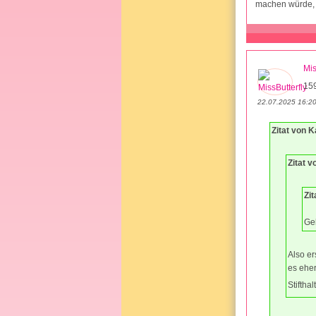
machen würde,
Mis
15
22.07.2025 16:2
Zitat von 
Zitat v
Zit
Geh
Also er
es eher
Stiftha