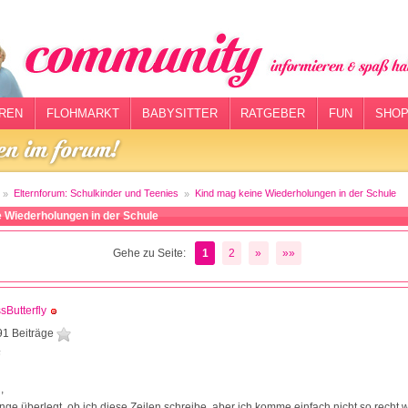
REN
FLOHMARKT
BABYSITTER
RATGEBER
FUN
SHOP
Elternforum: Schulkinder und Teenies
Kind mag keine Wiederholungen in der Schule
 Wiederholungen in der Schule
Gehe zu Seite:
1
2
»
»»
sButterfly
91 Beiträge
6
,
ange überlegt, ob ich diese Zeilen schreibe, aber ich komme einfach nicht so recht 