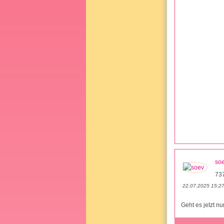
so
73
22.07.2025 15:2
Geht es jetzt nu