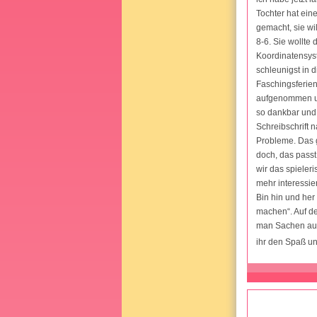
Tochter hat ein
gemacht, sie wil
8-6. Sie wollte
Koordinatensyst
schleunigst in d
Faschingsferien
aufgenommen und
so dankbar und 
Schreibschrift 
Probleme. Das g
doch, das passt
wir das spieler
mehr interessie
Bin hin und her 
machen“. Auf de
man Sachen auch
ihr den Spaß un