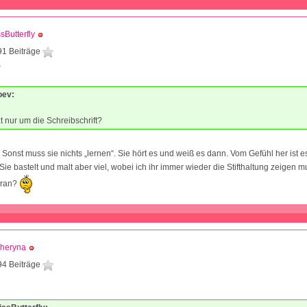
sButterfly
91 Beiträge
9
oev:
zt nur um die Schreibschrift?
. Sonst muss sie nichts „lernen“. Sie hört es und weiß es dann. Vom Gefühl her ist e
ie bastelt und malt aber viel, wobei ich ihr immer wieder die Stifthaltung zeigen mu
aran?
theryna
94 Beiträge
4