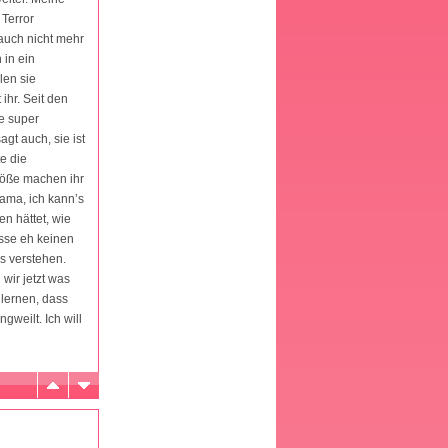
 Terror
 auch nicht mehr
 in ein
len sie
ihr. Seit den
ie super
gt auch, sie ist
e die
größe machen ihr
Mama, ich kann’s
en hättet, wie
asse eh keinen
s verstehen.
 wir jetzt was
 lernen, dass
weilt. Ich will