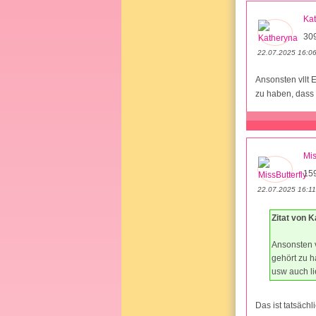
Ka
30
22.07.2025 16:0
Ansonsten vllt 
zu haben, dass 
Mis
15
22.07.2025 16:11
Zitat von 
Ansonsten v
gehört zu h
usw auch li
Das ist tatsächl