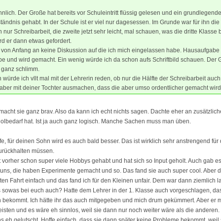
hnlich. Der Große hat bereits vor Schuleintritt flüssig gelesen und ein grundlegend
ändnis gehabt. In der Schule ist er viel nur dagesessen. Im Grunde war für ihn die 
nur Schreibarbeit, die zweite jetzt sehr leicht, mal schauen, was die dritte Klasse b
ird er dann etwas gefordert.
 von Anfang an keine Diskussion auf die ich mich eingelassen habe. Hausaufgabe 
e und wird gemacht. Ein wenig würde ich da schon aufs Schriftbild schauen. Der 
t ganz schlimm.
würde ich vllt mal mit der Lehrerin reden, ob nur die Hälfte der Schreibarbeit auch 
aber mit deiner Tochter ausmachen, dass die aber umso ordentlicher gemacht wird
cht sie ganz brav. Also da kann ich echt nichts sagen. Dachte eher an zusätzlich
holbedarf hat. Ist ja auch ganz logisch. Manche Sachen muss man üben.
fe, für deinen Sohn wird es auch bald besser. Das ist wirklich sehr anstrengend für
zurückhalten müssen.
vorher schon super viele Hobbys gehabt und hat sich so Input geholt. Auch gab es
uns, die haben Experimente gemacht und so. Das fand sie auch super cool. Aber 
ten Fahrt einfach und das fand ich für den Kleinen unfair. Dem war dann ziemlich l
 es sowas bei euch auch? Hatte dem Lehrer in der 1. Klasse auch vorgeschlagen, d
 bekommt. Ich hätte ihr das auch mitgegeben und mich drum gekümmert. Aber er m
eisten und es wäre eh sinnlos, weil sie dann nur noch weiter wäre als die anderen. N
ns eh gelutscht. Hoffe einfach, dass sie dann später keine Probleme bekommt, weil 