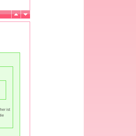
her ist
die