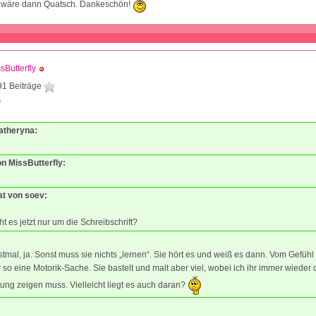
 wäre dann Quatsch. Dankeschön!
sButterfly
91 Beiträge
0
Katheryna:
on MissButterfly:
at von soev:
t es jetzt nur um die Schreibschrift?
stmal, ja. Sonst muss sie nichts „lernen“. Sie hört es und weiß es dann. Vom Gefühl 
 so eine Motorik-Sache. Sie bastelt und malt aber viel, wobei ich ihr immer wieder 
ltung zeigen muss. Vielleicht liegt es auch daran?