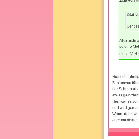
Zitat von M
Zitat v
Geht es
Also erstma
so eine Mot
muss. Viell
Hier sehr ähnli
Zahlemverständn
nur Schreibarbei
etwas gefordert
Hier war es von
und wird gemach
Wenn, dann würd
aber mit deiner