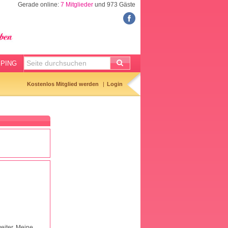
Gerade online:
7 Mitglieder
und 973 Gäste
FORUM
Meine Forenthemen
Meine Forenbeiträge
PING
Gemerkte Themen
Kostenlos Mitglied werden
Login
Neueste Themen
Aktuell diskutiert
Forenticker
Forenbilder
Forenregeln
weiter. Meine