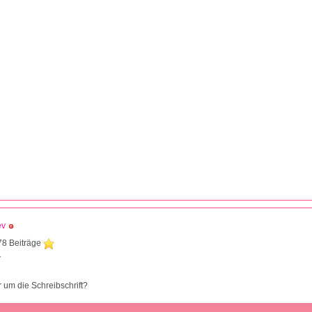
ev
78 Beiträge
7
r um die Schreibschrift?