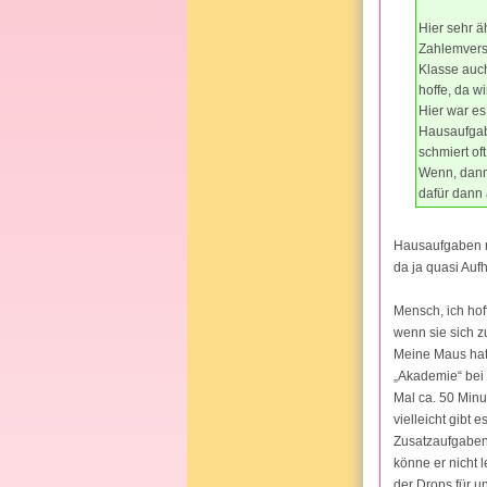
Hier sehr ä
Zahlemverst
Klasse auch 
hoffe, da w
Hier war es
Hausaufgab
schmiert of
Wenn, dann 
dafür dann 
Hausaufgaben ma
da ja quasi Auf
Mensch, ich hof
wenn sie sich 
Meine Maus hat 
„Akademie“ bei 
Mal ca. 50 Minu
vielleicht gibt
Zusatzaufgaben
könne er nicht l
der Drops für u