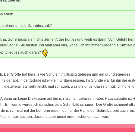
issButterfly:
on soev:
 jetzt nur um die Schreibschrift?
l, ja. Sonst muss sie nichts „lernen“. Sie hört es und weiß es dann. Vom Gefühl her 
orik-Sache. Sie bastelt und malt aber viel, wobei ich ihr immer wieder die Stifthalt
eicht liegt es auch daran?
ch. Der Große hat bereits vor Schuleintritt flüssig gelesen und ein grundlegendes
is gehabt. In der Schule ist er viel nur dagesessen. Im Grunde war für ihn die ers
t, die zweite jetzt sehr leicht, mal schauen, was die dritte Klasse bringt, ich hoffe, 
.
 Anfang an keine Diskussion auf die ich mich eingelassen habe. Hausaufgabe ist
t. Ein wenig würde ich da schon aufs Schriftbild schauen. Der Große schmiert oft
e ich vllt mal mit der Lehrerin reden, ob nur die Hälfte der Schreibarbeit auch reic
 Tochter ausmachen, dass die aber umso ordentlicher gemacht wird.