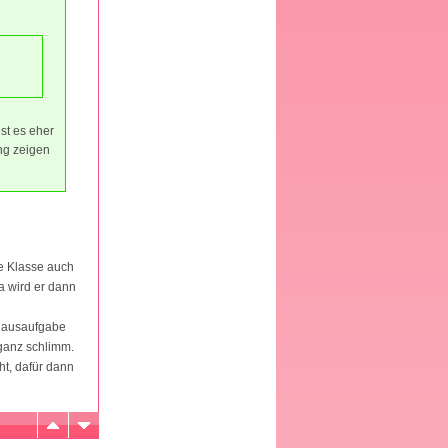
ist es eher
ung zeigen
te Klasse auch
da wird er dann
 Hausaufgabe
 ganz schlimm.
ht, dafür dann