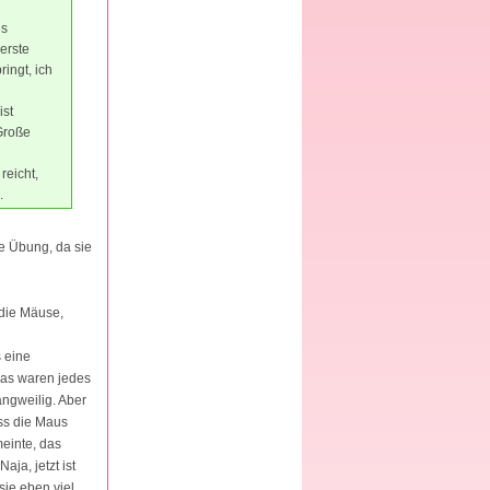
es
erste
ringt, ich
ist
Große
reicht,
.
e Übung, da sie
 die Mäuse,
 eine
das waren jedes
angweilig. Aber
ass die Maus
einte, das
aja, jetzt ist
sie eben viel,