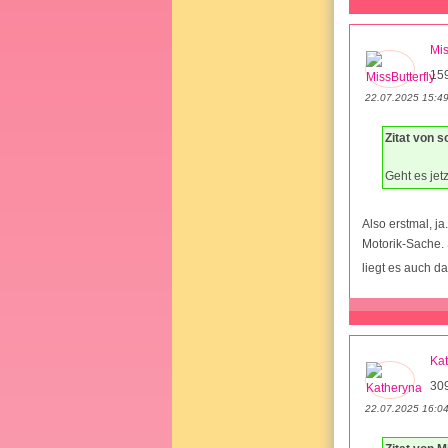
Mis
15
22.07.2025 15:4
Zitat von s
Geht es jet
Also erstmal, ja
Motorik-Sache. S
liegt es auch d
Ka
30
22.07.2025 16:0