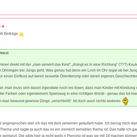
a
46 Beiträge
0
Choco:
mmer direkt mit der „man verwirrt das Kind“ „drängt es in eine Richtung“ (???) Ke
 Ohrringen bei Jungs geht. Was genau hat denn ein Loch im Ohr (egal ob bei Jun
r einen Einfluss auf deren sexuelle Orientierung oder deren eigenes Geschlechter
her, man muss sich davon irgendwie noch los lösen, dass man Kinder mit Kleidung 
r Farben oder irgendeinem Spielzeug in eine richtigen drückt - genau das tut ma
 man bewusst gewisse Dinge „verschließt“. Ist doch auch nichts anderes.
al angesprochen weil ich das mit dem verwirren geäußert habe. Ich bezog mich dam
Thema und sagte ja auch das es ein ziemlich sensibles thema ist. Das hatte ich gar
ge gemünzt. Die gibts hier ja nicht weils n Piercing ist was sie mit 18 machen könne