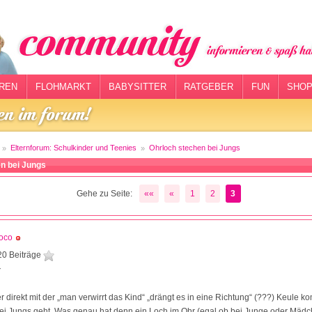
REN
FLOHMARKT
BABYSITTER
RATGEBER
FUN
SHOP
Elternforum: Schulkinder und Teenies
Ohrloch stechen bei Jungs
n bei Jungs
Gehe zu Seite:
««
«
1
2
3
oco
20 Beiträge
7
 direkt mit der „man verwirrt das Kind“ „drängt es in eine Richtung“ (???) Keule 
ei Jungs geht. Was genau hat denn ein Loch im Ohr (egal ob bei Junge oder Mädch