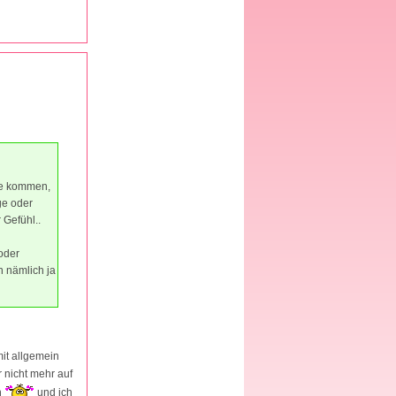
ule kommen,
ge oder
 Gefühl..
oder
n nämlich ja
it allgemein
 nicht mehr auf
n
und ich