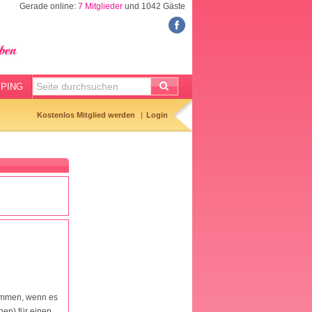
Gerade online:
7 Mitglieder
und 1042 Gäste
FORUM
Meine Forenthemen
Meine Forenbeiträge
PING
Gemerkte Themen
Kostenlos Mitglied werden
Login
Neueste Themen
Aktuell diskutiert
Forenticker
Forenbilder
Forenregeln
kommen, wenn es
en) für einen