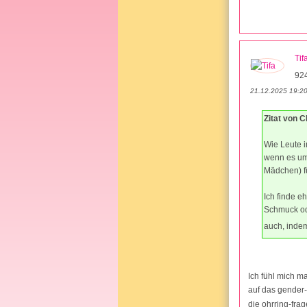
Tif
92
21.12.2025 19:2
Zitat von 
Wie Leute i
wenn es um
Mädchen) fü
Ich finde e
Schmuck ode
auch, indem
Ich fühl mich m
auf das gender-
die ohrring-fra