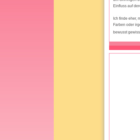
Einfluss auf de
Ich finde eher,
Farben oder irg
bewusst gewisse