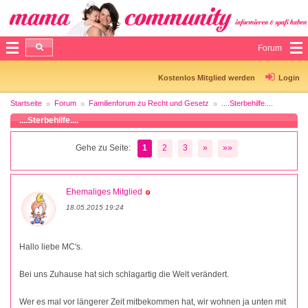
Forum
Kostenlos Mitglied werden
Login
Startseite
Forum
Familienforum zu Recht und Gesetz
....Sterbehilfe....
....Sterbehilfe....
Gehe zu Seite:
1
2
3
»
»»
Ehemaliges Mitglied
18.05.2015 19:24
Hallo liebe MC's.
Bei uns Zuhause hat sich schlagartig die Welt verändert.
Wer es mal vor längerer Zeit mitbekommen hat, wir wohnen ja unten mit