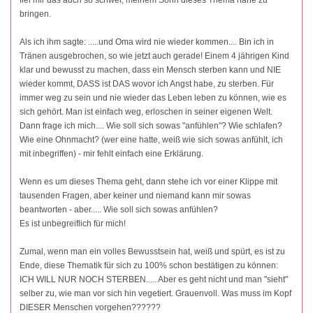
bringen.
Als ich ihm sagte: .....und Oma wird nie wieder kommen.... Bin ich in
Tränen ausgebrochen, so wie jetzt auch gerade! Einem 4 jährigen Kind
klar und bewusst zu machen, dass ein Mensch sterben kann und NIE
wieder kommt, DASS ist DAS wovor ich Angst habe, zu sterben. Für
immer weg zu sein und nie wieder das Leben leben zu können, wie es
sich gehört. Man ist einfach weg, erloschen in seiner eigenen Welt.
Dann frage ich mich.... Wie soll sich sowas "anfühlen"? Wie schlafen?
Wie eine Ohnmacht? (wer eine hatte, weiß wie sich sowas anfühlt, ich
mit inbegriffen) - mir fehlt einfach eine Erklärung.
Wenn es um dieses Thema geht, dann stehe ich vor einer Klippe mit
tausenden Fragen, aber keiner und niemand kann mir sowas
beantworten - aber..... Wie soll sich sowas anfühlen?
Es ist unbegreiflich für mich!
Zumal, wenn man ein volles Bewusstsein hat, weiß und spürt, es ist zu
Ende, diese Thematik für sich zu 100% schon bestätigen zu können:
ICH WILL NUR NOCH STERBEN..... Aber es geht nicht und man "sieht"
selber zu, wie man vor sich hin vegetiert. Grauenvoll. Was muss im Kopf
DIESER Menschen vorgehen??????