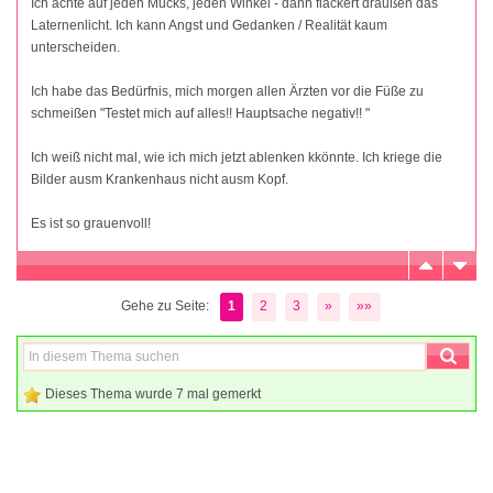
Ich achte auf jeden Mucks, jeden Winkel - dann flackert draußen das
Laternenlicht. Ich kann Angst und Gedanken / Realität kaum
unterscheiden.
Ich habe das Bedürfnis, mich morgen allen Ärzten vor die Füße zu
schmeißen "Testet mich auf alles!! Hauptsache negativ!! "
Ich weiß nicht mal, wie ich mich jetzt ablenken kkönnte. Ich kriege die
Bilder ausm Krankenhaus nicht ausm Kopf.
Es ist so grauenvoll!
Gehe zu Seite:
1
2
3
»
»»
Dieses Thema wurde 7 mal gemerkt