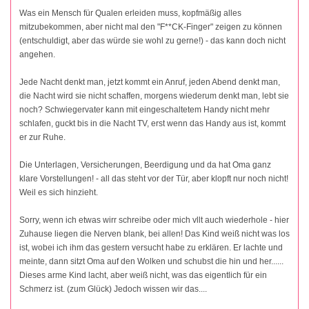
Was ein Mensch für Qualen erleiden muss, kopfmäßig alles
mitzubekommen, aber nicht mal den "F**CK-Finger" zeigen zu können
(entschuldigt, aber das würde sie wohl zu gerne!) - das kann doch nicht
angehen.
Jede Nacht denkt man, jetzt kommt ein Anruf, jeden Abend denkt man,
die Nacht wird sie nicht schaffen, morgens wiederum denkt man, lebt sie
noch? Schwiegervater kann mit eingeschaltetem Handy nicht mehr
schlafen, guckt bis in die Nacht TV, erst wenn das Handy aus ist, kommt
er zur Ruhe.
Die Unterlagen, Versicherungen, Beerdigung und da hat Oma ganz
klare Vorstellungen! - all das steht vor der Tür, aber klopft nur noch nicht!
Weil es sich hinzieht.
Sorry, wenn ich etwas wirr schreibe oder mich vllt auch wiederhole - hier
Zuhause liegen die Nerven blank, bei allen! Das Kind weiß nicht was los
ist, wobei ich ihm das gestern versucht habe zu erklären. Er lachte und
meinte, dann sitzt Oma auf den Wolken und schubst die hin und her......
Dieses arme Kind lacht, aber weiß nicht, was das eigentlich für ein
Schmerz ist. (zum Glück) Jedoch wissen wir das....