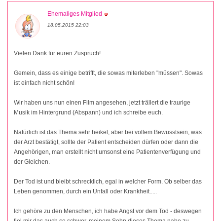
Ehemaliges Mitglied
18.05.2015 22:03
Vielen Dank für euren Zuspruch!
Gemein, dass es einige betrifft, die sowas miterleben "müssen". Sowas
ist einfach nicht schön!
Wir haben uns nun einen Film angesehen, jetzt trällert die traurige
Musik im Hintergrund (Abspann) und ich schreibe euch.
Natürlich ist das Thema sehr heikel, aber bei vollem Bewusstsein, was
der Arzt bestätigt, sollte der Patient entscheiden dürfen oder dann die
Angehörigen, man erstellt nicht umsonst eine Patientenverfügung und
der Gleichen.
Der Tod ist und bleibt schrecklich, egal in welcher Form. Ob selber das
Leben genommen, durch ein Unfall oder Krankheit.....
Ich gehöre zu den Menschen, ich habe Angst vor dem Tod - deswegen
fiel mir das auch so schwer, meinem Sohn dieses Thema nahe zu