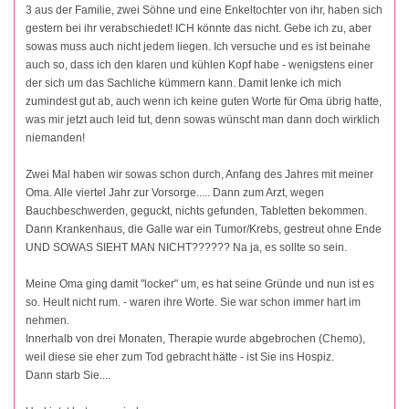
3 aus der Familie, zwei Söhne und eine Enkeltochter von ihr, haben sich
gestern bei ihr verabschiedet! ICH könnte das nicht. Gebe ich zu, aber
sowas muss auch nicht jedem liegen. Ich versuche und es ist beinahe
auch so, dass ich den klaren und kühlen Kopf habe - wenigstens einer
der sich um das Sachliche kümmern kann. Damit lenke ich mich
zumindest gut ab, auch wenn ich keine guten Worte für Oma übrig hatte,
was mir jetzt auch leid tut, denn sowas wünscht man dann doch wirklich
niemanden!
Zwei Mal haben wir sowas schon durch, Anfang des Jahres mit meiner
Oma. Alle viertel Jahr zur Vorsorge..... Dann zum Arzt, wegen
Bauchbeschwerden, geguckt, nichts gefunden, Tabletten bekommen.
Dann Krankenhaus, die Galle war ein Tumor/Krebs, gestreut ohne Ende
UND SOWAS SIEHT MAN NICHT?????? Na ja, es sollte so sein.
Meine Oma ging damit "locker" um, es hat seine Gründe und nun ist es
so. Heult nicht rum. - waren ihre Worte. Sie war schon immer hart im
nehmen.
Innerhalb von drei Monaten, Therapie wurde abgebrochen (Chemo),
weil diese sie eher zum Tod gebracht hätte - ist Sie ins Hospiz.
Dann starb Sie....