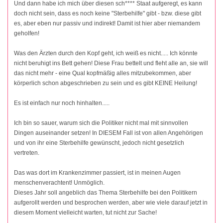
Und dann habe ich mich über diesen sch**** Staat aufgeregt, es kann
doch nicht sein, dass es noch keine "Sterbehilfe" gibt - bzw. diese gibt
es, aber eben nur passiv und indirekt! Damit ist hier aber niemandem
geholfen!
Was den Ärzten durch den Kopf geht, ich weiß es nicht..... Ich könnte
nicht beruhigt ins Bett gehen! Diese Frau bettelt und fleht alle an, sie will
das nicht mehr - eine Qual kopfmäßig alles mitzubekommen, aber
körperlich schon abgeschrieben zu sein und es gibt KEINE Heilung!
Es ist einfach nur noch hinhalten.....
Ich bin so sauer, warum sich die Politiker nicht mal mit sinnvollen
Dingen auseinander setzen! In DIESEM Fall ist von allen Angehörigen
und von ihr eine Sterbehilfe gewünscht, jedoch nicht gesetzlich
vertreten.
Das was dort im Krankenzimmer passiert, ist in meinen Augen
menschenverachtent! Unmöglich.
Dieses Jahr soll angeblich das Thema Sterbehilfe bei den Politikern
aufgerollt werden und besprochen werden, aber wie viele darauf jetzt in
diesem Moment vielleicht warten, tut nicht zur Sache!