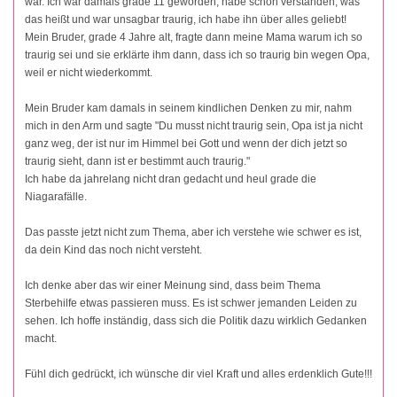
war. Ich war damals grade 11 geworden, habe schon verstanden, was
das heißt und war unsagbar traurig, ich habe ihn über alles geliebt!
Mein Bruder, grade 4 Jahre alt, fragte dann meine Mama warum ich so
traurig sei und sie erklärte ihm dann, dass ich so traurig bin wegen Opa,
weil er nicht wiederkommt.
Mein Bruder kam damals in seinem kindlichen Denken zu mir, nahm
mich in den Arm und sagte "Du musst nicht traurig sein, Opa ist ja nicht
ganz weg, der ist nur im Himmel bei Gott und wenn der dich jetzt so
traurig sieht, dann ist er bestimmt auch traurig."
Ich habe da jahrelang nicht dran gedacht und heul grade die
Niagarafälle.
Das passte jetzt nicht zum Thema, aber ich verstehe wie schwer es ist,
da dein Kind das noch nicht versteht.
Ich denke aber das wir einer Meinung sind, dass beim Thema
Sterbehilfe etwas passieren muss. Es ist schwer jemanden Leiden zu
sehen. Ich hoffe inständig, dass sich die Politik dazu wirklich Gedanken
macht.
Fühl dich gedrückt, ich wünsche dir viel Kraft und alles erdenklich Gute!!!