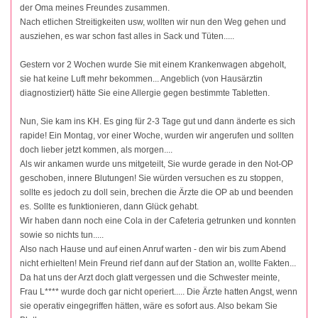
der Oma meines Freundes zusammen.
Nach etlichen Streitigkeiten usw, wollten wir nun den Weg gehen und
ausziehen, es war schon fast alles in Sack und Tüten.....
Gestern vor 2 Wochen wurde Sie mit einem Krankenwagen abgeholt,
sie hat keine Luft mehr bekommen... Angeblich (von Hausärztin
diagnostiziert) hätte Sie eine Allergie gegen bestimmte Tabletten.
Nun, Sie kam ins KH. Es ging für 2-3 Tage gut und dann änderte es sich
rapide! Ein Montag, vor einer Woche, wurden wir angerufen und sollten
doch lieber jetzt kommen, als morgen....
Als wir ankamen wurde uns mitgeteilt, Sie wurde gerade in den Not-OP
geschoben, innere Blutungen! Sie würden versuchen es zu stoppen,
sollte es jedoch zu doll sein, brechen die Ärzte die OP ab und beenden
es. Sollte es funktionieren, dann Glück gehabt.
Wir haben dann noch eine Cola in der Cafeteria getrunken und konnten
sowie so nichts tun.....
Also nach Hause und auf einen Anruf warten - den wir bis zum Abend
nicht erhielten! Mein Freund rief dann auf der Station an, wollte Fakten...
Da hat uns der Arzt doch glatt vergessen und die Schwester meinte,
Frau L**** wurde doch gar nicht operiert..... Die Ärzte hatten Angst, wenn
sie operativ eingegriffen hätten, wäre es sofort aus. Also bekam Sie