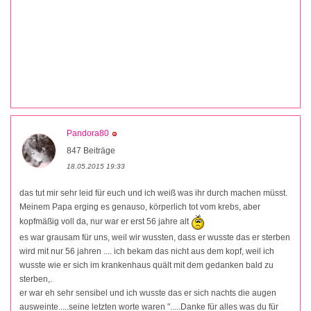
Pandora80
847 Beiträge
18.05.2015 19:33
das tut mir sehr leid für euch und ich weiß was ihr durch machen müsst.
Meinem Papa erging es genauso, körperlich tot vom krebs, aber
kopfmäßig voll da, nur war er erst 56 jahre alt
es war grausam für uns, weil wir wussten, dass er wusste das er sterben
wird mit nur 56 jahren .... ich bekam das nicht aus dem kopf, weil ich
wusste wie er sich im krankenhaus quält mit dem gedanken bald zu
sterben,.
er war eh sehr sensibel und ich wusste das er sich nachts die augen
ausweinte.....seine letzten worte waren ".....Danke für alles was du für