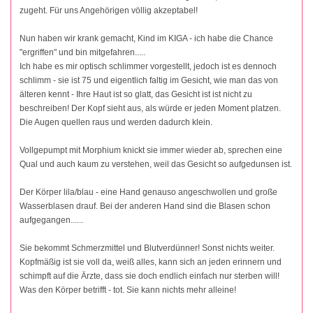
zugeht. Für uns Angehörigen völlig akzeptabel!
Nun haben wir krank gemacht, Kind im KIGA - ich habe die Chance
"ergriffen" und bin mitgefahren.....
Ich habe es mir optisch schlimmer vorgestellt, jedoch ist es dennoch
schlimm - sie ist 75 und eigentlich faltig im Gesicht, wie man das von
älteren kennt - Ihre Haut ist so glatt, das Gesicht ist ist nicht zu
beschreiben! Der Kopf sieht aus, als würde er jeden Moment platzen.
Die Augen quellen raus und werden dadurch klein.
Vollgepumpt mit Morphium knickt sie immer wieder ab, sprechen eine
Qual und auch kaum zu verstehen, weil das Gesicht so aufgedunsen ist.
Der Körper lila/blau - eine Hand genauso angeschwollen und große
Wasserblasen drauf. Bei der anderen Hand sind die Blasen schon
aufgegangen......
Sie bekommt Schmerzmittel und Blutverdünner! Sonst nichts weiter.
Kopfmäßig ist sie voll da, weiß alles, kann sich an jeden erinnern und
schimpft auf die Ärzte, dass sie doch endlich einfach nur sterben will!
Was den Körper betrifft - tot. Sie kann nichts mehr alleine!