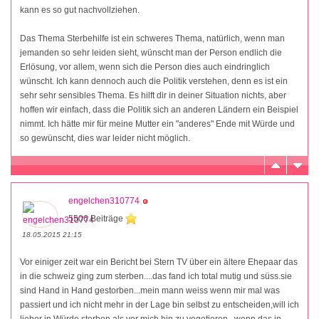
kann es so gut nachvollziehen.
Das Thema Sterbehilfe ist ein schweres Thema, natürlich, wenn man
jemanden so sehr leiden sieht, wünscht man der Person endlich die
Erlösung, vor allem, wenn sich die Person dies auch eindringlich
wünscht. Ich kann dennoch auch die Politik verstehen, denn es ist ein
sehr sehr sensibles Thema. Es hilft dir in deiner Situation nichts, aber
hoffen wir einfach, dass die Politik sich an anderen Ländern ein Beispiel
nimmt. Ich hätte mir für meine Mutter ein "anderes" Ende mit Würde und
so gewünscht, dies war leider nicht möglich.
engelchen310774
5506 Beiträge
18.05.2015 21:15
Vor einiger zeit war ein Bericht bei Stern TV über ein ältere Ehepaar das
in die schweiz ging zum sterben....das fand ich total mutig und süss.sie
sind Hand in Hand gestorben...mein mann weiss wenn mir mal was
passiert und ich nicht mehr in der Lage bin selbst zu entscheiden,will ich
lieber in Würde sterben als vor mich hin zu vegetieren...wenn das in