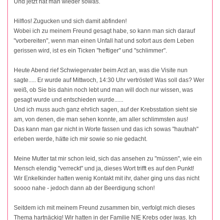
Und jetzt hat man wieder sowas.
Hilflos! Zugucken und sich damit abfinden!
Wobei ich zu meinem Freund gesagt habe, so kann man sich darauf
"vorbereiten", wenn man einen Unfall hat und sofort aus dem Leben
gerissen wird, ist es ein Ticken "heftiger" und "schlimmer".
Heute Abend rief Schwiegervater beim Arzt an, was die Visite nun
sagte..... Er wurde auf Mittwoch, 14:30 Uhr vertröstet! Was soll das? Wer
weiß, ob Sie bis dahin noch lebt und man will doch nur wissen, was
gesagt wurde und entschieden wurde......
Und ich muss auch ganz ehrlich sagen, auf der Krebsstation sieht sie
am, von denen, die man sehen konnte, am aller schlimmsten aus!
Das kann man gar nicht in Worte fassen und das ich sowas "hautnah"
erleben werde, hätte ich mir sowie so nie gedacht.
Meine Mutter tat mir schon leid, sich das ansehen zu "müssen", wie ein
Mensch elendig "verreckt" und ja, dieses Wort trifft es auf den Punkt!
Wir Enkelkinder hatten wenig Kontakt mit ihr, daher ging uns das nicht
soooo nahe - jedoch dann ab der Beerdigung schon!
Seitdem ich mit meinem Freund zusammen bin, verfolgt mich dieses
Thema hartnäckig! Wir hatten in der Familie NIE Krebs oder iwas. Ich