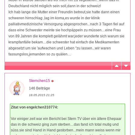
Deutschland nicht möglich sein soll,dann in der schweiz!
Ich hab lange die Mutter einer Freundin betreut,sie hatte dann einen
schweren hirnschlag ,lag im koma,es wurde in der klinik
palliativmedizinische Versorgung abgesprochen...nach 3 Tagen fiel auf
dass eine Schwester meinte sie hochpäppeln zu müssen....eine Frau
von 89 Jahren die komplett gelähmt war.jeder wunderte sich warum sie
krampfanfälle bekam....die schwester hat einfach die Medikamenten
abgesetzt um sie 'aufwachen und Leben "zu lassen...wir waren
fassungslos,jemanden so zu quälen....
Sternchen15
146 Beiträge
18.05.2015 21:25
Zitat von engelchen310774:
Vor einiger zeit war ein Bericht bei Stern TV über ein ältere Ehepaar
das in die schweiz ging zum sterben....das fand ich total mutig und
süss.sie sind Hand in Hand gestorben...mein mann weiss wenn mir