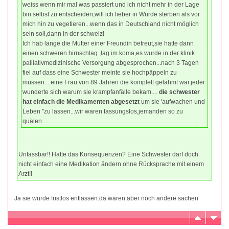
weiss wenn mir mal was passiert und ich nicht mehr in der Lage
bin selbst zu entscheiden,will ich lieber in Würde sterben als vor
mich hin zu vegetieren...wenn das in Deutschland nicht möglich
sein soll,dann in der schweiz!
Ich hab lange die Mutter einer Freundin betreut,sie hatte dann
einen schweren hirnschlag ,lag im koma,es wurde in der klinik
palliativmedizinische Versorgung abgesprochen...nach 3 Tagen
fiel auf dass eine Schwester meinte sie hochpäppeln zu
müssen....eine Frau von 89 Jahren die komplett gelähmt war.jeder
wunderte sich warum sie krampfanfälle bekam....
die schwester
hat einfach die Medikamenten abgesetzt
um sie 'aufwachen und
Leben "zu lassen...wir waren fassungslos,jemanden so zu
quälen....
Unfassbar!! Hatte das Konsequenzen? Eine Schwester darf doch
nicht einfach eine Medikation ändern ohne Rücksprache mit einem
Arzt!!
Ja sie wurde fristlos entlassen.da waren aber noch andere sachen