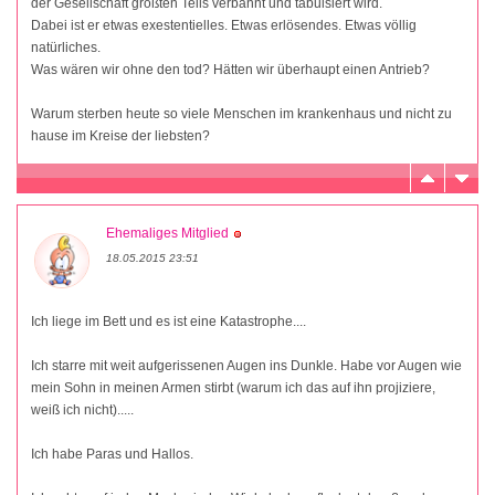
der Gesellschaft größten Teils verbannt und tabuisiert wird.
Dabei ist er etwas exestentielles. Etwas erlösendes. Etwas völlig
natürliches.
Was wären wir ohne den tod? Hätten wir überhaupt einen Antrieb?
Warum sterben heute so viele Menschen im krankenhaus und nicht zu
hause im Kreise der liebsten?
Ehemaliges Mitglied
18.05.2015 23:51
Ich liege im Bett und es ist eine Katastrophe....
Ich starre mit weit aufgerissenen Augen ins Dunkle. Habe vor Augen wie
mein Sohn in meinen Armen stirbt (warum ich das auf ihn projiziere,
weiß ich nicht).....
Ich habe Paras und Hallos.