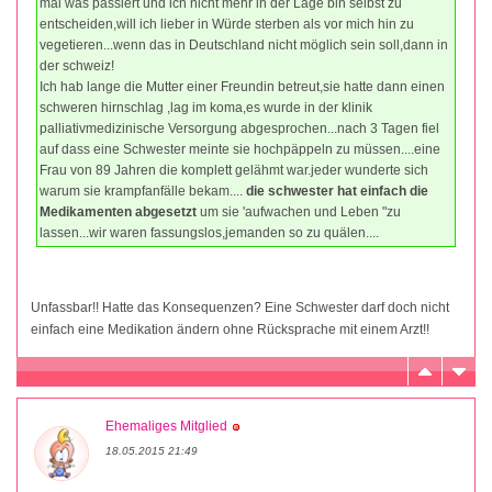
mal was passiert und ich nicht mehr in der Lage bin selbst zu
entscheiden,will ich lieber in Würde sterben als vor mich hin zu
vegetieren...wenn das in Deutschland nicht möglich sein soll,dann in
der schweiz!
Ich hab lange die Mutter einer Freundin betreut,sie hatte dann einen
schweren hirnschlag ,lag im koma,es wurde in der klinik
palliativmedizinische Versorgung abgesprochen...nach 3 Tagen fiel
auf dass eine Schwester meinte sie hochpäppeln zu müssen....eine
Frau von 89 Jahren die komplett gelähmt war.jeder wunderte sich
warum sie krampfanfälle bekam....
die schwester hat einfach die
Medikamenten abgesetzt
um sie 'aufwachen und Leben "zu
lassen...wir waren fassungslos,jemanden so zu quälen....
Unfassbar!! Hatte das Konsequenzen? Eine Schwester darf doch nicht
einfach eine Medikation ändern ohne Rücksprache mit einem Arzt!!
Ehemaliges Mitglied
18.05.2015 21:49