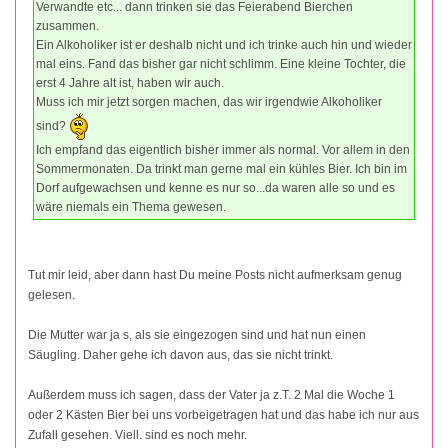
Verwandte etc... dann trinken sie das Feierabend Bierchen
zusammen.
Ein Alkoholiker ist er deshalb nicht und ich trinke auch hin und wieder
mal eins. Fand das bisher gar nicht schlimm. Eine kleine Tochter, die
erst 4 Jahre alt ist, haben wir auch.
Muss ich mir jetzt sorgen machen, das wir irgendwie Alkoholiker
sind?
Ich empfand das eigentlich bisher immer als normal. Vor allem in den
Sommermonaten. Da trinkt man gerne mal ein kühles Bier. Ich bin im
Dorf aufgewachsen und kenne es nur so...da waren alle so und es
wäre niemals ein Thema gewesen.
Tut mir leid, aber dann hast Du meine Posts nicht aufmerksam genug
gelesen.
Die Mutter war ja s, als sie eingezogen sind und hat nun einen
Säugling. Daher gehe ich davon aus, das sie nicht trinkt.
Außerdem muss ich sagen, dass der Vater ja z.T. 2 Mal die Woche 1
oder 2 Kästen Bier bei uns vorbeigetragen hat und das habe ich nur aus
Zufall gesehen. Viell. sind es noch mehr.