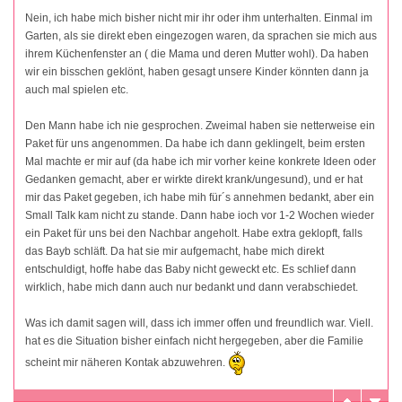
Nein, ich habe mich bisher nicht mir ihr oder ihm unterhalten. Einmal im
Garten, als sie direkt eben eingezogen waren, da sprachen sie mich aus
ihrem Küchenfenster an ( die Mama und deren Mutter wohl). Da haben
wir ein bisschen geklönt, haben gesagt unsere Kinder könnten dann ja
auch mal spielen etc.
Den Mann habe ich nie gesprochen. Zweimal haben sie netterweise ein
Paket für uns angenommen. Da habe ich dann geklingelt, beim ersten
Mal machte er mir auf (da habe ich mir vorher keine konkrete Ideen oder
Gedanken gemacht, aber er wirkte direkt krank/ungesund), und er hat
mir das Paket gegeben, ich habe mih für´s annehmen bedankt, aber ein
Small Talk kam nicht zu stande. Dann habe ioch vor 1-2 Wochen wieder
ein Paket für uns bei den Nachbar angeholt. Habe extra geklopft, falls
das Bayb schläft. Da hat sie mir aufgemacht, habe mich direkt
entschuldigt, hoffe habe das Baby nicht geweckt etc. Es schlief dann
wirklich, habe mich dann auch nur bedankt und dann verabschiedet.
Was ich damit sagen will, dass ich immer offen und freundlich war. Viell.
hat es die Situation bisher einfach nicht hergegeben, aber die Familie
scheint mir näheren Kontak abzuwehren.