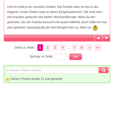
Und ihr habt ja ein soziales Umfeld. Die Familie aber ist neu in der
Gegend. Unser Garten liegt zu deren Eingangsbereich. Wir sind sehr
viel draußen gewesen die letzten Wochen/Monate. Wäre da wer
gewesen, der die Familie besucht und quasi mittrinkt, dann hätte ich mal
wen gesehen zwangsläufig der dort klingelt oder so. Aber nix.
...
Gehe zu Seite:
1
2
3
4
7
8
»
»»
Springe zu Seite:
Dieses Thema wurde 15 mal gemerkt