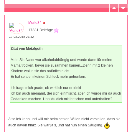
Merle84
17381 Beiträge
17.08.2015 23:42
Zitat von Metalgoth:
Mein Stiefvater war alkoholabhängig und wurde dann für meine
Mama trocken, bevor sie zusammen kamen...Denn mit 2 kleinen
Kindern wollte sie das natürlich nicht.
Er hat seitdem keinen Schluck mehr getrunken.
Ich frage mich grade, ob wirklich nur er trinkt...
Ich bin auch niemand, der sich einmischt, aber ich würde mir da auch
Gedanken machen. Hast du dich mit ihr schon mal unterhalten?
Also ich kann und will mir beim besten Willen nicht vorstellen, dass sie
auch davon trinkt. Sie war ja s, und hat nun einen Säugling.