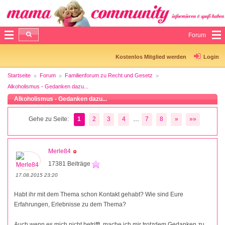
Forum
Kostenlos Mitglied werden
Login
Startseite
Forum
Familienforum zu Recht und Gesetz
Alkoholismus - Gedanken dazu...
Alkoholismus - Gedanken dazu...
...
Gehe zu Seite:
1
2
3
4
7
8
»
»»
Merle84
17381 Beiträge
17.08.2015 23:20
Habt ihr mit dem Thema schon Kontakt gehabt? Wie sind Eure
Erfahrungen, Erlebnisse zu dem Thema?
Auch wenn es mich nicht betrifft, mache ich mir trotzdem Gedanken zu