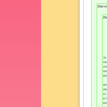
Zitat v
Zi
Ja 
me
un
me
äm
als
ab
zu 
er 
wei