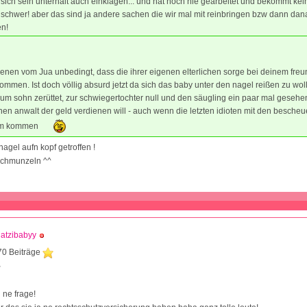
sich sein unterhalt auch einklagen... und hat noch nie gearbeitet und bekommt kei
es schwer! aber das sind ja andere sachen die wir mal mit reinbringen bzw dann da
n!
nen vom Jua unbedingt, dass die ihrer eigenen elterlichen sorge bei deinem freu
ommen. Ist doch völlig absurd jetzt da sich das baby unter den nagel reißen zu wol
zum sohn zerüttet, zur schwiegertochter null und den säugling ein paar mal gesehe
nen anwalt der geld verdienen will - auch wenn die letzten idioten mit den bescheu
ihm kommen
agel aufn kopf getroffen !
schmunzeln ^^
atzibabyy
70 Beiträge
2
 ne frage!