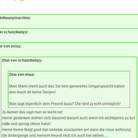
0
Minibeanymachine:
von schatzibabyy:
at von avisy:
Zitat von schatzibabyy:
Zitat von miaa:
Mein Mann meint auch das Sie kein generelles Umgangsrecht haben
also mach dir keine Sorgen!
Was sagt eigentlich dein Freund dazu? Die sind ja echt unmöglich!
Ja danke! das sagt man so leicht ne!
meine gedanken drehen sich dauernd darum! auch wenn ich wichtigeres zu tun
hätte und genug stress habe!
meine kleine fängt grad das beliebte ausräumen an! dann die neue wohnung
die ämtergänge und meinem freund muß ich auch bei stehen....