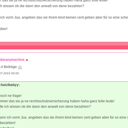
 das sie ja ne rechtsschutzversicherung haben haha ganz tolle leute!
ich wissen ob die dann den anwalt von dene bezahlen?
 ich vorm Jua. angeben das sie ihrem kind keinen cent geben aber für so eine sch
lber!
nibeanymachine
14 Beiträge
07.2010 00:00
schatzibabyy:
noch ne frage!
mmer das sie ja ne rechtsschutzversicherung haben haha ganz tolle leute!
lte ich wissen ob die dann den anwalt von dene bezahlen?
kann ich vorm Jua. angeben das sie ihrem kind keinen cent geben aber für so eine
 bezahlen!