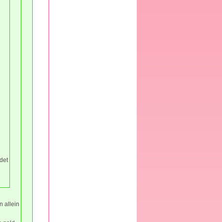
det
n allein