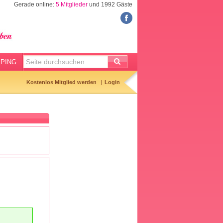
Gerade online:
5 Mitglieder
und 1992 Gäste
FORUM
Meine Forenthemen
Meine Forenbeiträge
PING
Gemerkte Themen
Kostenlos Mitglied werden
Login
Neueste Themen
Aktuell diskutiert
Forenticker
Forenbilder
Forenregeln