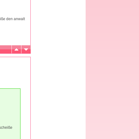
eiße den anwalt
 scheiße