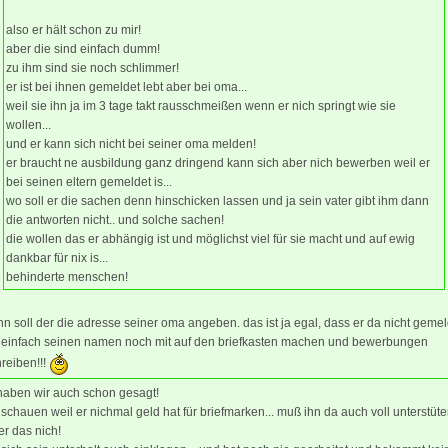
also er hält schon zu mir!
aber die sind einfach dumm!
zu ihm sind sie noch schlimmer!
er ist bei ihnen gemeldet lebt aber bei oma...
weil sie ihn ja im 3 tage takt rausschmeißen wenn er nich springt wie sie
wollen...
und er kann sich nicht bei seiner oma melden!
er braucht ne ausbildung ganz dringend kann sich aber nich bewerben weil er
bei seinen eltern gemeldet is...
wo soll er die sachen denn hinschicken lassen und ja sein vater gibt ihm dann
die antworten nicht.. und solche sachen!
die wollen das er abhängig ist und möglichst viel für sie macht und auf ewig
dankbar für nix is...
behinderte menschen!
n soll der die adresse seiner oma angeben. das ist ja egal, dass er da nicht gemel
t. einfach seinen namen noch mit auf den briefkasten machen und bewerbungen
reiben!!!
haben wir auch schon gesagt!
chauen weil er nichmal geld hat für briefmarken... muß ihn da auch voll unterstüte
 er das nich!