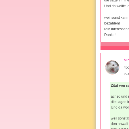
die sagen immer
Und da wollte 
weil sonst kann
bezahlen!
rein interesseha
Danke!
Mi
45
09.
Zitat von 
achso und 
die sagen i
Und da wol
weil sonst 
den anwalt