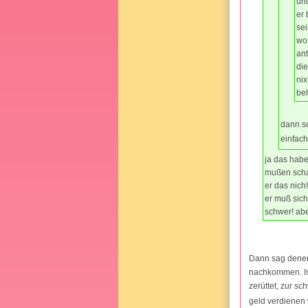
und
er 
sei
wo 
ant
die
nix 
be
dann so
einfac
ja das habe
mußen schau
er das nich!
er muß sich
schwer! abe
Dann sag denen 
nachkommen. Ist
zerüttet, zur s
geld verdienen 