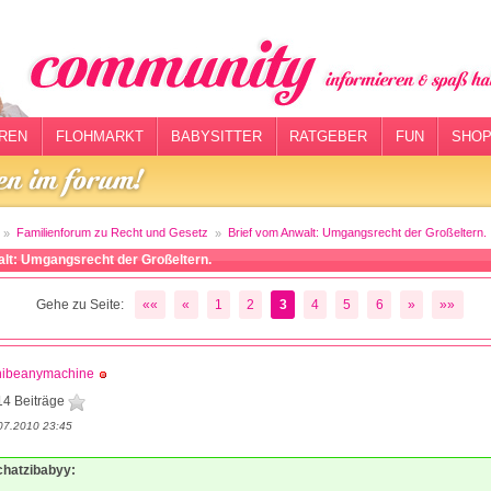
REN
FLOHMARKT
BABYSITTER
RATGEBER
FUN
SHOP
Familienforum zu Recht und Gesetz
Brief vom Anwalt: Umgangsrecht der Großeltern.
lt: Umgangsrecht der Großeltern.
Gehe zu Seite:
««
«
1
2
3
4
5
6
»
»»
nibeanymachine
14 Beiträge
07.2010 23:45
schatzibabyy: