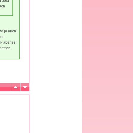
n geld
nach
nd ja auch
len.
n- aber es
ertsten