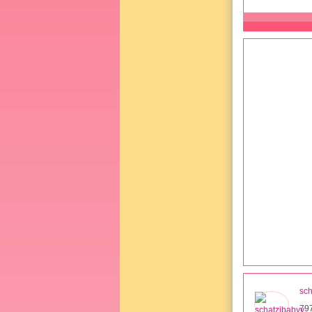
sch
79