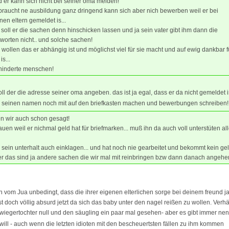
 er kann sich nicht bei seiner oma melden!
braucht ne ausbildung ganz dringend kann sich aber nich bewerben weil er bei
nen eltern gemeldet is...
soll er die sachen denn hinschicken lassen und ja sein vater gibt ihm dann die
worten nicht.. und solche sachen!
 wollen das er abhängig ist und möglichst viel für sie macht und auf ewig dankbar f
is...
hinderte menschen!
ll der die adresse seiner oma angeben. das ist ja egal, dass er da nicht gemeldet i
h seinen namen noch mit auf den briefkasten machen und bewerbungen schreiben!
n wir auch schon gesagt!
en weil er nichmal geld hat für briefmarken... muß ihn da auch voll unterstüten all
 sein unterhalt auch einklagen... und hat noch nie gearbeitet und bekommt kein geld 
r das sind ja andere sachen die wir mal mit reinbringen bzw dann danach angehe
vom Jua unbedingt, dass die ihrer eigenen elterlichen sorge bei deinem freund ja
 doch völlig absurd jetzt da sich das baby unter den nagel reißen zu wollen. Verh
chwiegertochter null und den säugling ein paar mal gesehen- aber es gibt immer nen
will - auch wenn die letzten idioten mit den bescheuertsten fällen zu ihm kommen