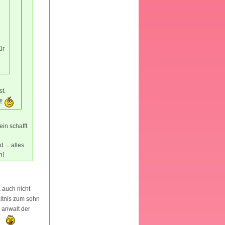
ür
st.
!!
ein schafft
... alles
n!
 auch nicht
ältnis zum sohn
 anwalt der