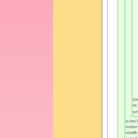
dan
is
sch
ja das 
mußen s
schafft