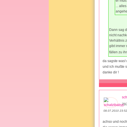
er muß 
... all
angehe
Dann sag de
nicht nachk
Verhältnis 
gibt immer 
fällen zu 
da sagste was! n
und ich mußte 
danke dir !
sch
79
08.07.2010 23:5
achso und noch