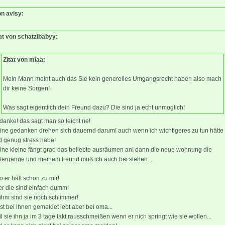
on avisy:
tat von schatzibabyy:
Zitat von miaa:
Mein Mann meint auch das Sie kein generelles Umgangsrecht haben also mach
dir keine Sorgen!
Was sagt eigentlich dein Freund dazu? Die sind ja echt unmöglich!
danke! das sagt man so leicht ne!
ine gedanken drehen sich dauernd darum! auch wenn ich wichtigeres zu tun hätte
d genug stress habe!
ine kleine fängt grad das beliebte ausräumen an! dann die neue wohnung die
tergänge und meinem freund muß ich auch bei stehen....
o er hält schon zu mir!
er die sind einfach dumm!
ihm sind sie noch schlimmer!
ist bei ihnen gemeldet lebt aber bei oma...
l sie ihn ja im 3 tage takt rausschmeißen wenn er nich springt wie sie wollen...