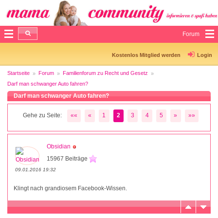
Forum
Kostenlos Mitglied werden
Login
Startseite
Forum
Familienforum zu Recht und Gesetz
Darf man schwanger Auto fahren?
Darf man schwanger Auto fahren?
Gehe zu Seite:
««
«
1
2
3
4
5
»
»»
Obsidian
15967 Beiträge
09.01.2016 19:32
Klingt nach grandiosem Facebook-Wissen.