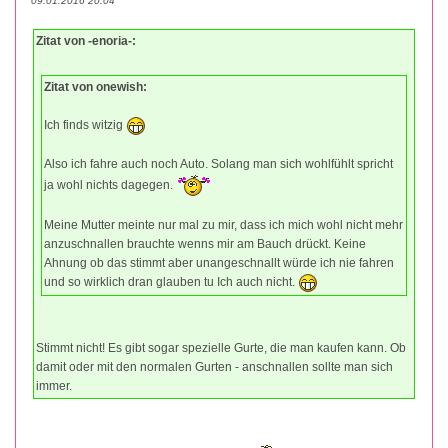
09.01.2016 20:04
Zitat von -enoria-:
Zitat von onewish:
Ich finds witzig
Also ich fahre auch noch Auto. Solang man sich wohlfühlt spricht
ja wohl nichts dagegen.
Meine Mutter meinte nur mal zu mir, dass ich mich wohl nicht mehr
anzuschnallen brauchte wenns mir am Bauch drückt. Keine
Ahnung ob das stimmt aber unangeschnallt würde ich nie fahren
und so wirklich dran glauben tu Ich auch nicht.
Stimmt nicht! Es gibt sogar spezielle Gurte, die man kaufen kann. Ob
damit oder mit den normalen Gurten - anschnallen sollte man sich
immer.