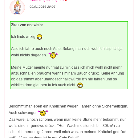
09.01.2016 20:05
Zitat von onewish:
Ich finds witzig
Also ich fahre auch noch Auto. Solang man sich wohlfühlt spricht ja
wohl nichts dagegen.
Meine Mutter meinte nur mal zu mir, dass ich mich wohl nicht mehr
anzuschnallen brauchte wenns mir am Bauch drückt. Keine Ahnung
ob das stimmt aber unangeschnallt würde ich nie fahren und so
wirklich dran glauben tu Ich auch nicht.
Bekommt man eben ein Knöllchen wegen Fahren ohne Sicherheitsgurt.
Auch schwanger
Das wäre ja noch schöner, wenn man keine Strafe mehr bekommt, nur
weils einen irgendwo drückt. "Herr Wachtmeister ich bin 30km/h zu
schnell innerorts gefahren, weil mich was an meinem Knöchel gedrückt