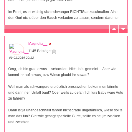
hat!" - "Ach, na dann ist ja gut. Gute Fahrt!"
Im Ernst, es ist wichtig sich schwanger RICHTIG anzuschnallen. Also
den Gurt nicht über den Bauch verlaufen zu lassen, sondern darunter.
Magnolia__
1145 Beiträge
09.01.2016 20:12
Omg, ich bin grad etwas.... schockiert! Nicht bös gemeint.... Aber wie
kommt ihr auf sowas, bzw Wieso glaubt ihr sowas?
Weil man als schwangere urplötzlich presswehen bekommen könnte
und dann nen Unfall baut? Oder weils zu gefährlich fürs Baby wäre Auto
zu fahren?
Dann ist ja unangeschnallt fahren nicht grade ungefährlich, wieso sollte
man das tun? Gibt wie gesagt spezielle Gurte, sollte es bei jm zwicken
und zwacken....