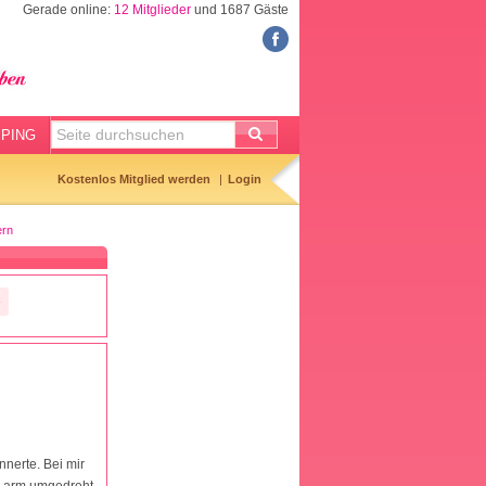
Gerade online:
12 Mitglieder
und 1687 Gäste
FORUM
Meine Forenthemen
Meine Forenbeiträge
PING
Gemerkte Themen
Kostenlos Mitglied werden
Login
Neueste Themen
ern
Aktuell diskutiert
Forenticker
»
Forenbilder
Forenregeln
nnerte. Bei mir
en arm umgedreht