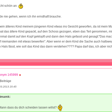
icht schön an.
 nie gehen, wenn ich ihn ernsthaft brauche.
mein älteres Kind meinem jüngeren Kind etwas ins Gesicht geworfen, da ist mein Ma
at das ältere Kind gepackt, auf den Schoss gezogen, eben das Teil genommen, mi
inmal damit auf den Kopf geklopft und dann den Hals gefasst und gesagt:"Das mac
rf niemanden mit etwas bewerfen". Aber wenn er dem Kind die Sache auch halbwe
 Hals fässt, wie soll das Kind das dann verstehen???? Papa darf das, ich aber nich
onym 145999
Beiträge
03.2013 20:45
Mimamk:
Mann dass du dich scheiden lassen willst?