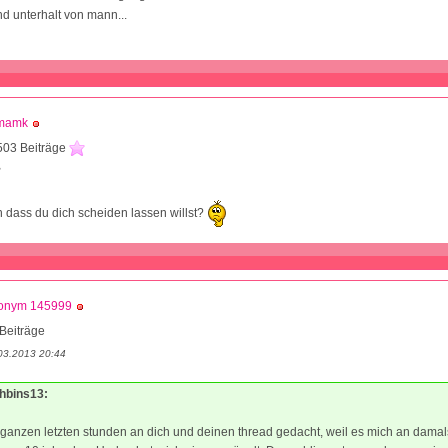
nd unterhalt von mann...
mamk
503 Beiträge
2
 dass du dich scheiden lassen willst?
onym 145999
Beiträge
03.2013 20:44
chbins13:
 ganzen letzten stunden an dich und deinen thread gedacht, weil es mich an damals