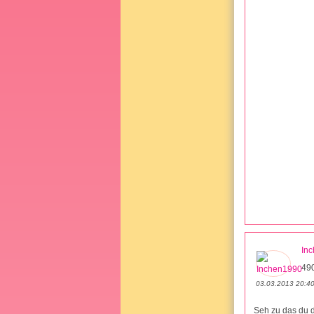
In
490
03.03.2013 20:4
Seh zu das du d