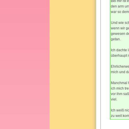
Bei mir ist
den arm umg
war so demü
Und wie sch
wenn wir ge
gewesen der
getan.
Ich dachte 
überhaupt n
Ehrlicherwe
mich und d
Manchmal ha
ich mich tr
vor ihm saß
viel.
Ich weiß nic
zu weit kom