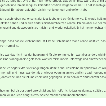
 es ca 10 jahre her. Und er hat mich nie verprügelt. Das schlimmste war, dass er mir 
edreht und ihn dieser quasi knienden position festgehalten hat. Es hat so weh ge
tigend. Er hat erst aufgehört als ich richtig geheult und gefleht habe.
on geschrieben war er sonst der total luebe und schüchterne typ. Er wurde halt au
stritten haben und er sich anders nicht durchsetzen konnte. Ich bin aber nie der 
 kuscht und deswegen ist es halt hin und wieder eskaliert. Er hat meiner tochter 
lange, dass das vielleicht normal ist. Erst seit ich meinen mann kenne weiß ich, das
icht normal ist.
ise war das nicht mal der hauptgrund für die trennung. Ihm war alles andere wichtig
as kind ständig alleine gelassen, war viel mit kumpels unterwegs und am wochen
be ich sogar extra streit angefangen, damit er bei uns bleibt. Der punkt wo ich wu
ennen will und muss, war der als er wieder wegging am we und ich quasi heulend u
, dass er bei uns bleibt und er einfach gegangen ist. Neben dem anderen war das
ht wann bei dir der punkt erreicht ist und ich hoffe nicht, dass es dann zu spät ist. L
men. All die liebe bringt nichts. Solche männer sind unberechenbar!