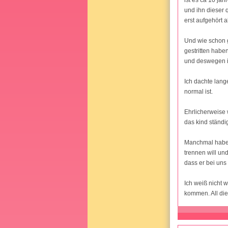
und ihn dieser 
erst aufgehört a
Und wie schon g
gestritten habe
und deswegen is
Ich dachte lang
normal ist.
Ehrlicherweise 
das kind ständ
Manchmal habe i
trennen will un
dass er bei uns
Ich weiß nicht w
kommen. All die