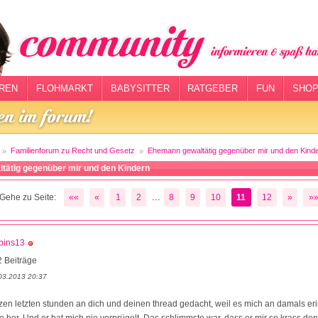
REN
FLOHMARKT
BABYSITTER
RATGEBER
FUN
SHOP
Familienforum zu Recht und Gesetz
Ehemann gewaltätig gegenüber mir und den Kind
tätig gegenüber mir und den Kindern
...
Gehe zu Seite:
««
«
1
2
8
9
10
11
12
»
»
bins13
 Beiträge
03.2013 20:37
zen letzten stunden an dich und deinen thread gedacht, weil es mich an damals eri
hre her. Und er hat mich nie verprügelt. Das schlimmste war, dass er mir so krass d