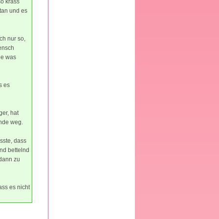
so krass
tan und es
ch nur so,
mensch
nie was
s es
er, hat
ende weg.
sste, dass
nd bettelnd
 dann zu
ass es nicht