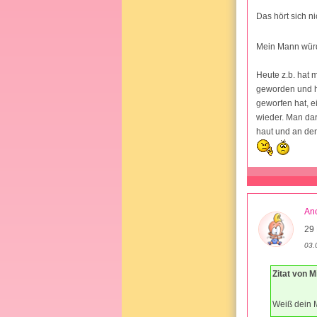
Das hört sich n
Mein Mann würde
Heute z.b. hat 
geworden und h
geworfen hat, e
wieder. Man da
haut und an den
An
29 
03.
Zitat von 
Weiß dein 