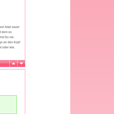
nn total sauer
t dem es
hst Du nie
gs an den Kopf
t oder wie.