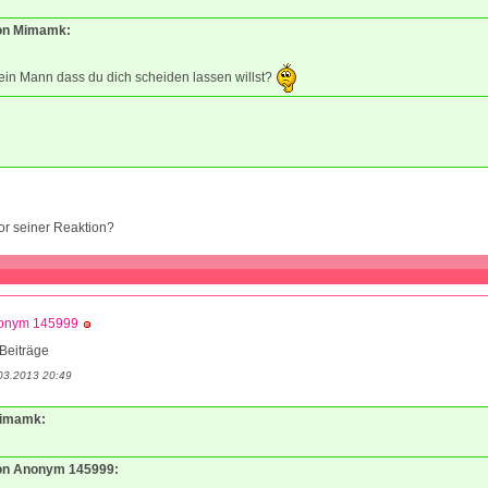
von Mimamk:
ein Mann dass du dich scheiden lassen willst?
or seiner Reaktion?
onym 145999
Beiträge
03.2013 20:49
Mimamk:
von Anonym 145999: