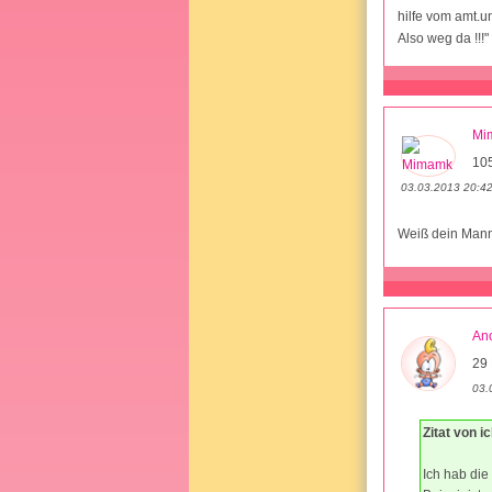
hilfe vom amt.u
Also weg da !!!"
Mi
10
03.03.2013 20:4
Weiß dein Mann
An
29 
03.
Zitat von i
Ich hab die