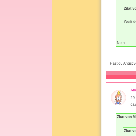
Zitat 
Weiß d
Nein.
Hast du Angst v
An
29 
03.
Zitat von 
Zitat 