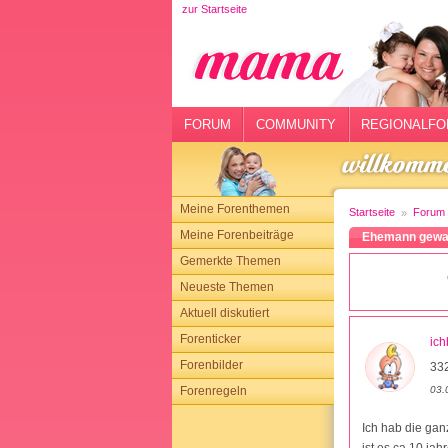
zur Startseite
rtseite
rum
mmunity
FORUM
COMMUNITY
REGIONALFO
gionalforen
ohmarkt
Meine Forenthemen
Startseite
Forum
ysitter
Meine Forenbeiträge
Ehemann gewal
Gemerkte Themen
tgeber
Neueste Themen
n
Aktuell diskutiert
Forenticker
ich
opping
Forenbilder
332
03.
Forenregeln
sloggen
Ich hab die gan
ist es ca 10 ja