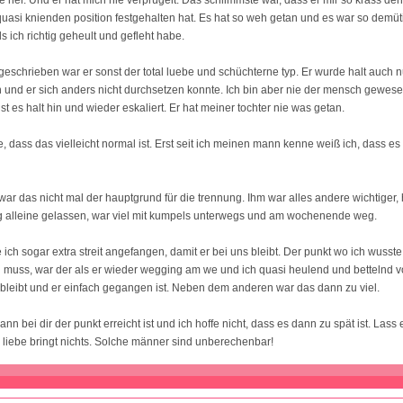
quasi knienden position festgehalten hat. Es hat so weh getan und es war so demüt
ls ich richtig geheult und gefleht habe.
eschrieben war er sonst der total luebe und schüchterne typ. Er wurde halt auch n
n und er sich anders nicht durchsetzen konnte. Ich bin aber nie der mensch gewese
t es halt hin und wieder eskaliert. Er hat meiner tochter nie was getan.
e, dass das vielleicht normal ist. Erst seit ich meinen mann kenne weiß ich, dass es
war das nicht mal der hauptgrund für die trennung. Ihm war alles andere wichtiger,
ig alleine gelassen, war viel mit kumpels unterwegs und am wochenende weg.
ch sogar extra streit angefangen, damit er bei uns bleibt. Der punkt wo ich wusste
d muss, war der als er wieder wegging am we und ich quasi heulend und bettelnd v
 bleibt und er einfach gegangen ist. Neben dem anderen war das dann zu viel.
ann bei dir der punkt erreicht ist und ich hoffe nicht, dass es dann zu spät ist. Lass 
 liebe bringt nichts. Solche männer sind unberechenbar!