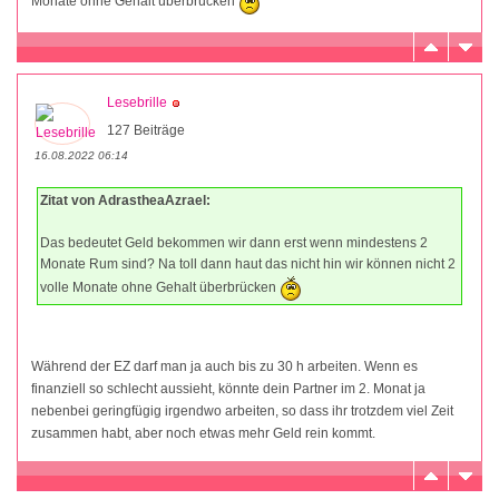
Monate ohne Gehalt überbrücken
Lesebrille
127 Beiträge
16.08.2022 06:14
Zitat von AdrastheaAzrael:
Das bedeutet Geld bekommen wir dann erst wenn mindestens 2
Monate Rum sind? Na toll dann haut das nicht hin wir können nicht 2
volle Monate ohne Gehalt überbrücken
Während der EZ darf man ja auch bis zu 30 h arbeiten. Wenn es
finanziell so schlecht aussieht, könnte dein Partner im 2. Monat ja
nebenbei geringfügig irgendwo arbeiten, so dass ihr trotzdem viel Zeit
zusammen habt, aber noch etwas mehr Geld rein kommt.