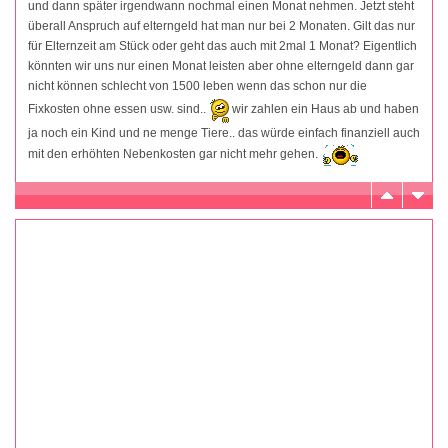
und dann später irgendwann nochmal einen Monat nehmen. Jetzt steht
überall Anspruch auf elterngeld hat man nur bei 2 Monaten. Gilt das nur
für Elternzeit am Stück oder geht das auch mit 2mal 1 Monat? Eigentlich
könnten wir uns nur einen Monat leisten aber ohne elterngeld dann gar
nicht können schlecht von 1500 leben wenn das schon nur die
Fixkosten ohne essen usw. sind..
wir zahlen ein Haus ab und haben
ja noch ein Kind und ne menge Tiere.. das würde einfach finanziell auch
mit den erhöhten Nebenkosten gar nicht mehr gehen.