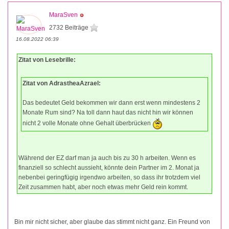
MaraSven
2732 Beiträge
16.08.2022 06:39
Zitat von Lesebrille:
Zitat von AdrastheaAzrael:
Das bedeutet Geld bekommen wir dann erst wenn mindestens 2
Monate Rum sind? Na toll dann haut das nicht hin wir können
nicht 2 volle Monate ohne Gehalt überbrücken
Während der EZ darf man ja auch bis zu 30 h arbeiten. Wenn es
finanziell so schlecht aussieht, könnte dein Partner im 2. Monat ja
nebenbei geringfügig irgendwo arbeiten, so dass ihr trotzdem viel
Zeit zusammen habt, aber noch etwas mehr Geld rein kommt.
Bin mir nicht sicher, aber glaube das stimmt nicht ganz. Ein Freund von