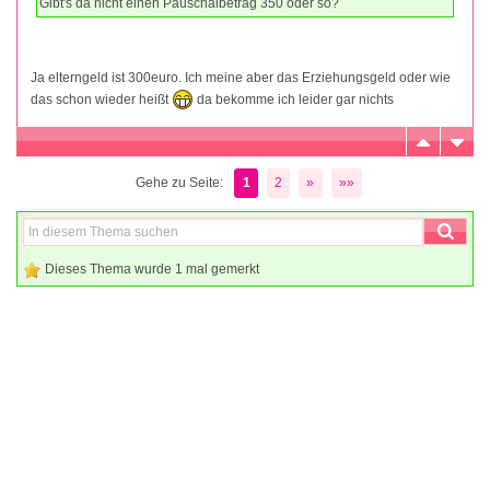
Gibt's da nicht einen Pauschalbetrag 350 oder so?
Ja elterngeld ist 300euro. Ich meine aber das Erziehungsgeld oder wie
das schon wieder heißt
da bekomme ich leider gar nichts
Gehe zu Seite:
1
2
»
»»
Dieses Thema wurde 1 mal gemerkt