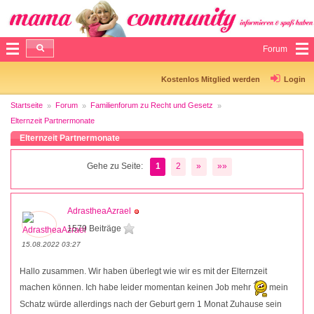
Forum
Kostenlos Mitglied werden
Login
Startseite
Forum
Familienforum zu Recht und Gesetz
Elternzeit Partnermonate
Elternzeit Partnermonate
Gehe zu Seite:
1
2
»
»»
AdrastheaAzrael
1579 Beiträge
15.08.2022 03:27
Hallo zusammen. Wir haben überlegt wie wir es mit der Elternzeit
machen können. Ich habe leider momentan keinen Job mehr
mein
Schatz würde allerdings nach der Geburt gern 1 Monat Zuhause sein