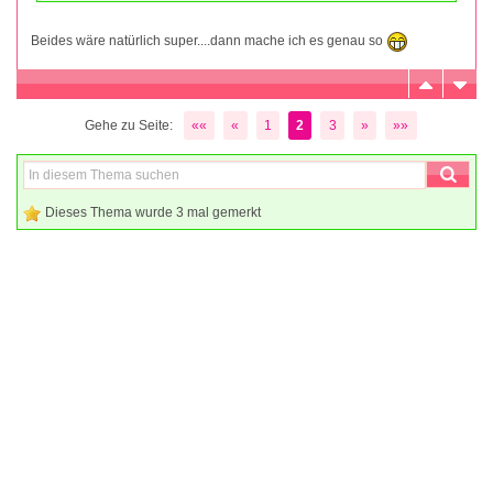
Beides wäre natürlich super....dann mache ich es genau so
Gehe zu Seite:
««
«
1
2
3
»
»»
Dieses Thema wurde 3 mal gemerkt