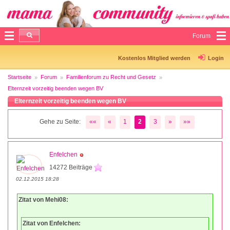
Forum
Kostenlos Mitglied werden
Login
Startseite
Forum
Familienforum zu Recht und Gesetz
Elternzeit vorzeitig beenden wegen BV
Elternzeit vorzeitig beenden wegen BV
Gehe zu Seite:
««
«
1
2
3
»
»»
Enfelchen
14272 Beiträge
02.12.2015 18:28
Zitat von Mehi08:
Zitat von Enfelchen: