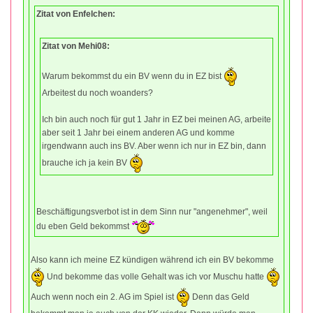
Zitat von Enfelchen:
Zitat von Mehi08:
Warum bekommst du ein BV wenn du in EZ bist
Arbeitest du noch woanders?
Ich bin auch noch für gut 1 Jahr in EZ bei meinen AG, arbeite
aber seit 1 Jahr bei einem anderen AG und komme
irgendwann auch ins BV. Aber wenn ich nur in EZ bin, dann
brauche ich ja kein BV
Beschäftigungsverbot ist in dem Sinn nur "angenehmer", weil
du eben Geld bekommst
Also kann ich meine EZ kündigen während ich ein BV bekomme
Und bekomme das volle Gehalt was ich vor Muschu hatte
Auch wenn noch ein 2. AG im Spiel ist
Denn das Geld