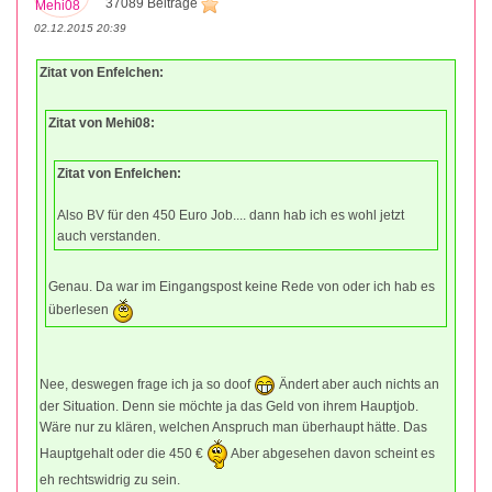
37089 Beiträge
02.12.2015 20:39
Zitat von Enfelchen:
Zitat von Mehi08:
Zitat von Enfelchen:
Also BV für den 450 Euro Job.... dann hab ich es wohl jetzt
auch verstanden.
Genau. Da war im Eingangspost keine Rede von oder ich hab es
überlesen
Nee, deswegen frage ich ja so doof
Ändert aber auch nichts an
der Situation. Denn sie möchte ja das Geld von ihrem Hauptjob.
Wäre nur zu klären, welchen Anspruch man überhaupt hätte. Das
Hauptgehalt oder die 450 €
Aber abgesehen davon scheint es
eh rechtswidrig zu sein.