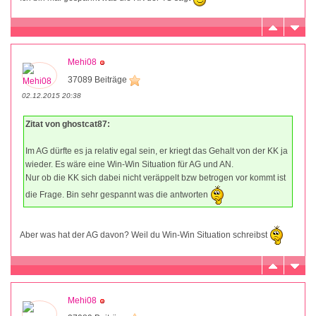
Mehi08
37089 Beiträge
02.12.2015 20:38
Zitat von ghostcat87:
Im AG dürfte es ja relativ egal sein, er kriegt das Gehalt von der KK ja
wieder. Es wäre eine Win-Win Situation für AG und AN.
Nur ob die KK sich dabei nicht veräppelt bzw betrogen vor kommt ist
die Frage. Bin sehr gespannt was die antworten
Aber was hat der AG davon? Weil du Win-Win Situation schreibst
Mehi08