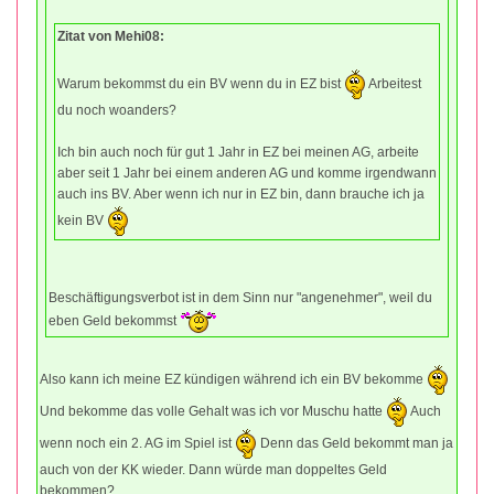
Zitat von Mehi08:
Warum bekommst du ein BV wenn du in EZ bist
Arbeitest
du noch woanders?
Ich bin auch noch für gut 1 Jahr in EZ bei meinen AG, arbeite
aber seit 1 Jahr bei einem anderen AG und komme irgendwann
auch ins BV. Aber wenn ich nur in EZ bin, dann brauche ich ja
kein BV
Beschäftigungsverbot ist in dem Sinn nur "angenehmer", weil du
eben Geld bekommst
Also kann ich meine EZ kündigen während ich ein BV bekomme
Und bekomme das volle Gehalt was ich vor Muschu hatte
Auch
wenn noch ein 2. AG im Spiel ist
Denn das Geld bekommt man ja
auch von der KK wieder. Dann würde man doppeltes Geld
bekommen?