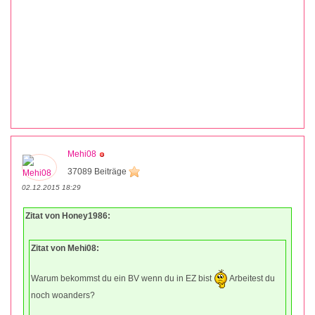
Mehi08
37089 Beiträge
02.12.2015 18:29
Zitat von Honey1986:
Zitat von Mehi08:
Warum bekommst du ein BV wenn du in EZ bist
Arbeitest du
noch woanders?