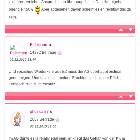
zu klären, welchen Anspruch man überhaupt hätte. Das Hauptgehalt
oder die 450 €
Aber abgesehen davon scheint es eh rechtswidrig zu
sein.
Enfelchen
14272 Beiträge
02.12.2015 18:44
Und vorzeitige Wiederkehr aus EZ muss der AG überhaupt erstmal
genehmigen. Und dazu ist er meines Erachtens nicht in der Pflicht.
Lediglich zum Mutterschutz.
ghostcat87
2087 Beiträge
02.12.2015 18:50
Im AG dürfte es ja relativ egal sein, er kriegt das Gehalt von der KK ja