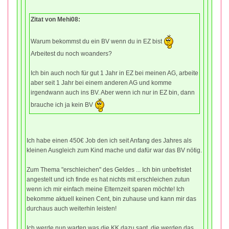
Zitat von Mehi08:
Warum bekommst du ein BV wenn du in EZ bist
Arbeitest du noch woanders?
Ich bin auch noch für gut 1 Jahr in EZ bei meinen AG, arbeite
aber seit 1 Jahr bei einem anderen AG und komme
irgendwann auch ins BV. Aber wenn ich nur in EZ bin, dann
brauche ich ja kein BV
Ich habe einen 450€ Job den ich seit Anfang des Jahres als
kleinen Ausgleich zum Kind mache und dafür war das BV nötig.
Zum Thema "erschleichen" des Geldes ... Ich bin unbefristet
angestelt und ich finde es hat nichts mit erschleichen zutun
wenn ich mir einfach meine Elternzeit sparen möchte! Ich
bekomme aktuell keinen Cent, bin zuhause und kann mir das
durchaus auch weiterhin leisten!
Ich werde nun warten was die KK dazu sagt, die werden das