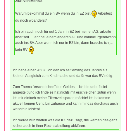
Zitat von Mehi08:
Warum bekommst du ein BV wenn du in EZ bist
Arbeitest
du noch woanders?
Ich bin auch noch für gut 1 Jahr in EZ bei meinen AG, arbeite
aber seit 1 Jahr bei einem anderen AG und komme irgendwann
auch ins BV. Aber wenn ich nur in EZ bin, dann brauche ich ja
kein BV
Ich habe einen 450€ Job den ich seit Anfang des Jahres als
kleinen Ausgleich zum Kind mache und dafür war das BV nötig.
Zum Thema "erschleichen" des Geldes ... Ich bin unbefristet
angestelt und ich finde es hat nichts mit erschleichen zutun wenn
ich mir einfach meine Elternzeit sparen möchte! Ich bekomme
aktuell keinen Cent, bin zuhause und kann mir das durchaus auch
weiterhin leisten!
Ich werde nun warten was die KK dazu sagt, die werden das ganz
sicher auch in ihrer Rechtsabteilung abklären.