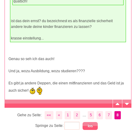
quatsch!
ist das dein ernst? du bezeichnest es als finanzielle sicherheit
andere leute deine kinder finanzieren zu lassen?
krasse einstellung...
Genau so seh ich das auch!
Und ja, wozu Ausbildung, wozu studieren????
Es gibt ja andere Deppen, die einen mitfinanzieren und das Geld ist ja
auch sicher!
...
Gehe zu Seite:
««
«
1
2
5
6
7
8
Springe zu Seite: