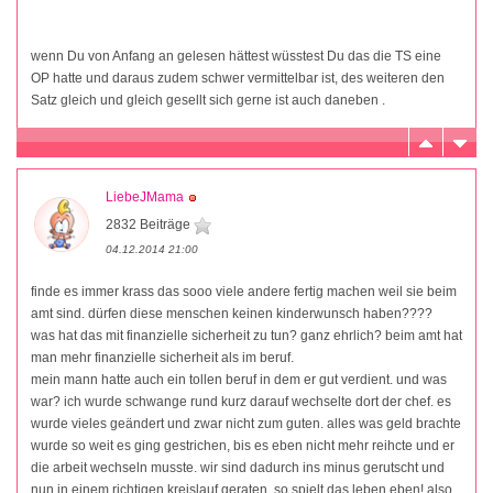
wenn Du von Anfang an gelesen hättest wüsstest Du das die TS eine
OP hatte und daraus zudem schwer vermittelbar ist, des weiteren den
Satz gleich und gleich gesellt sich gerne ist auch daneben .
LiebeJMama
2832 Beiträge
04.12.2014 21:00
finde es immer krass das sooo viele andere fertig machen weil sie beim
amt sind. dürfen diese menschen keinen kinderwunsch haben????
was hat das mit finanzielle sicherheit zu tun? ganz ehrlich? beim amt hat
man mehr finanzielle sicherheit als im beruf.
mein mann hatte auch ein tollen beruf in dem er gut verdient. und was
war? ich wurde schwange rund kurz darauf wechselte dort der chef. es
wurde vieles geändert und zwar nicht zum guten. alles was geld brachte
wurde so weit es ging gestrichen, bis es eben nicht mehr reihcte und er
die arbeit wechseln musste. wir sind dadurch ins minus gerutscht und
nun in einem richtigen kreislauf geraten. so spielt das leben eben! also