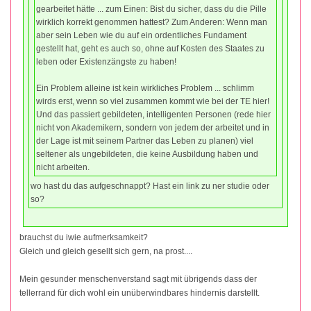
gearbeitet hätte ... zum Einen: Bist du sicher, dass du die Pille
wirklich korrekt genommen hattest? Zum Anderen: Wenn man
aber sein Leben wie du auf ein ordentliches Fundament
gestellt hat, geht es auch so, ohne auf Kosten des Staates zu
leben oder Existenzängste zu haben!
Ein Problem alleine ist kein wirkliches Problem ... schlimm
wirds erst, wenn so viel zusammen kommt wie bei der TE hier!
Und das passiert gebildeten, intelligenten Personen (rede hier
nicht von Akademikern, sondern von jedem der arbeitet und in
der Lage ist mit seinem Partner das Leben zu planen) viel
seltener als ungebildeten, die keine Ausbildung haben und
nicht arbeiten.
wo hast du das aufgeschnappt? Hast ein link zu ner studie oder
so?
brauchst du iwie aufmerksamkeit?
Gleich und gleich gesellt sich gern, na prost....
Mein gesunder menschenverstand sagt mit übrigends dass der
tellerrand für dich wohl ein unüberwindbares hindernis darstellt.