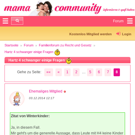
Forum
Kostenlos Mitglied werden
Login
Startseite
Forum
Familienforum zu Recht und Gesetz
Hartz 4 schwanger einige Fragen
Hartz 4 schwanger einige Fragen
...
Gehe zu Seite:
««
«
1
2
5
6
7
8
Ehemaliges Mitglied
03.12.2014 12:17
Zitat von Winterkinder:
Ja, in diesem Fall.
Mir geht's um die generelle Aussage, dass Leute mit H4 keine Kinder