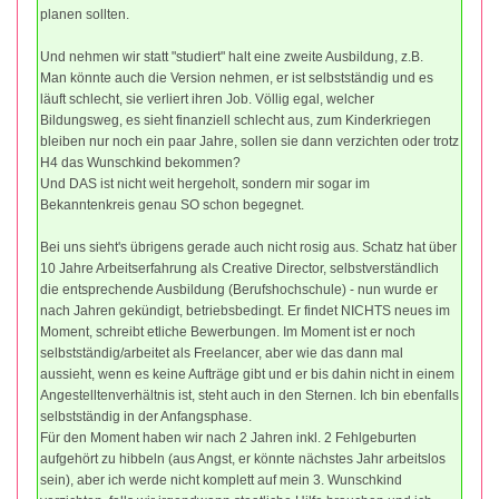
planen sollten.
Und nehmen wir statt "studiert" halt eine zweite Ausbildung, z.B.
Man könnte auch die Version nehmen, er ist selbstständig und es
läuft schlecht, sie verliert ihren Job. Völlig egal, welcher
Bildungsweg, es sieht finanziell schlecht aus, zum Kinderkriegen
bleiben nur noch ein paar Jahre, sollen sie dann verzichten oder trotz
H4 das Wunschkind bekommen?
Und DAS ist nicht weit hergeholt, sondern mir sogar im
Bekanntenkreis genau SO schon begegnet.
Bei uns sieht's übrigens gerade auch nicht rosig aus. Schatz hat über
10 Jahre Arbeitserfahrung als Creative Director, selbstverständlich
die entsprechende Ausbildung (Berufshochschule) - nun wurde er
nach Jahren gekündigt, betriebsbedingt. Er findet NICHTS neues im
Moment, schreibt etliche Bewerbungen. Im Moment ist er noch
selbstständig/arbeitet als Freelancer, aber wie das dann mal
aussieht, wenn es keine Aufträge gibt und er bis dahin nicht in einem
Angestelltenverhältnis ist, steht auch in den Sternen. Ich bin ebenfalls
selbstständig in der Anfangsphase.
Für den Moment haben wir nach 2 Jahren inkl. 2 Fehlgeburten
aufgehört zu hibbeln (aus Angst, er könnte nächstes Jahr arbeitslos
sein), aber ich werde nicht komplett auf mein 3. Wunschkind