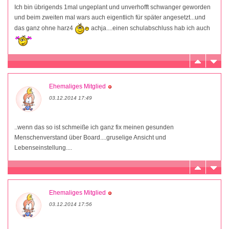
Ich bin übrigends 1mal ungeplant und unverhofft schwanger geworden
und beim zweiten mal wars auch eigentlich für später angesetzt...und
das ganz ohne harz4
achja....einen schulabschluss hab ich auch
Ehemaliges Mitglied
03.12.2014 17:49
..wenn das so ist schmeiße ich ganz fix meinen gesunden
Menschenverstand über Board....gruselige Ansicht und
Lebenseinstellung....
Ehemaliges Mitglied
03.12.2014 17:56