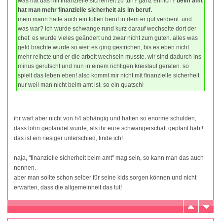
was hat das mit finanzielle sicherheit zu tun? ganz ehrlich?
beim amt
hat man mehr finanzielle sicherheit als im beruf.
mein mann hatte auch ein tollen beruf in dem er gut verdient. und
was war? ich wurde schwange rund kurz darauf wechselte dort der
chef. es wurde vieles geändert und zwar nicht zum guten. alles was
geld brachte wurde so weit es ging gestrichen, bis es eben nicht
mehr reihcte und er die arbeit wechseln musste. wir sind dadurch ins
minus gerutscht und nun in einem richtigen kreislauf geraten. so
spielt das leben eben! also kommt mir nicht mit finanzielle sicherheit
nur weil man nicht beim amt ist. so ein quatsch!
ihr wart aber nicht von h4 abhängig und hatten so enorme schulden,
dass lohn gepfändet wurde, als ihr eure schwangerschaft geplant habt!
das ist ein riesiger unterschied, finde ich!
naja, "finanzielle sicherheit beim amt" mag sein, so kann man das auch
nennen.
aber man sollte schon selber für seine kids sorgen können und nicht
erwarten, dass die allgemeinheit das tut!