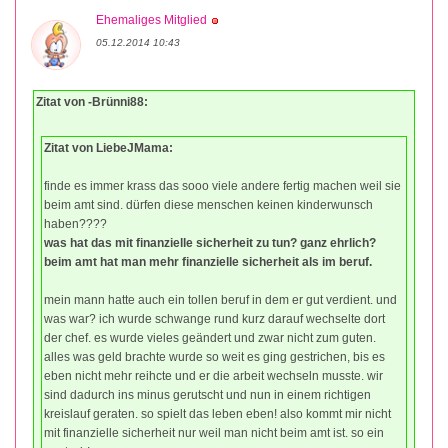
Ehemaliges Mitglied
05.12.2014 10:43
Zitat von -Brünni88:
Zitat von LiebeJMama:
finde es immer krass das sooo viele andere fertig machen weil sie
beim amt sind. dürfen diese menschen keinen kinderwunsch
haben????
was hat das mit finanzielle sicherheit zu tun? ganz ehrlich?
beim amt hat man mehr finanzielle sicherheit als im beruf.
mein mann hatte auch ein tollen beruf in dem er gut verdient. und
was war? ich wurde schwange rund kurz darauf wechselte dort
der chef. es wurde vieles geändert und zwar nicht zum guten.
alles was geld brachte wurde so weit es ging gestrichen, bis es
eben nicht mehr reihcte und er die arbeit wechseln musste. wir
sind dadurch ins minus gerutscht und nun in einem richtigen
kreislauf geraten. so spielt das leben eben! also kommt mir nicht
mit finanzielle sicherheit nur weil man nicht beim amt ist. so ein