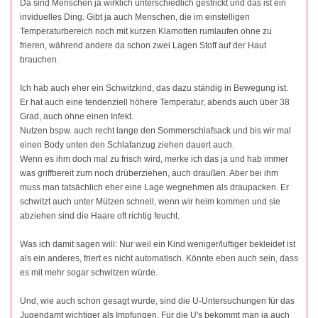
Da sind Menschen ja wirklich unterschiedlich gestrickt und das ist ein
inviduelles Ding. Gibt ja auch Menschen, die im einstelligen
Temperaturbereich noch mit kurzen Klamotten rumlaufen ohne zu
frieren, während andere da schon zwei Lagen Stoff auf der Haut
brauchen.
Ich hab auch eher ein Schwitzkind, das dazu ständig in Bewegung ist.
Er hat auch eine tendenziell höhere Temperatur, abends auch über 38
Grad, auch ohne einen Infekt.
Nutzen bspw. auch recht lange den Sommerschlafsack und bis wir mal
einen Body unten den Schlafanzug ziehen dauert auch.
Wenn es ihm doch mal zu frisch wird, merke ich das ja und hab immer
was griffbereit zum noch drüberziehen, auch draußen. Aber bei ihm
muss man tatsächlich eher eine Lage wegnehmen als draupacken. Er
schwitzt auch unter Mützen schnell, wenn wir heim kommen und sie
abziehen sind die Haare oft richtig feucht.
Was ich damit sagen will: Nur weil ein Kind weniger/luftiger bekleidet ist
als ein anderes, friert es nicht automatisch. Könnte eben auch sein, dass
es mit mehr sogar schwitzen würde.
Und, wie auch schon gesagt wurde, sind die U-Untersuchungen für das
Jugendamt wichtiger als Impfungen. Für die U's bekommt man ja auch