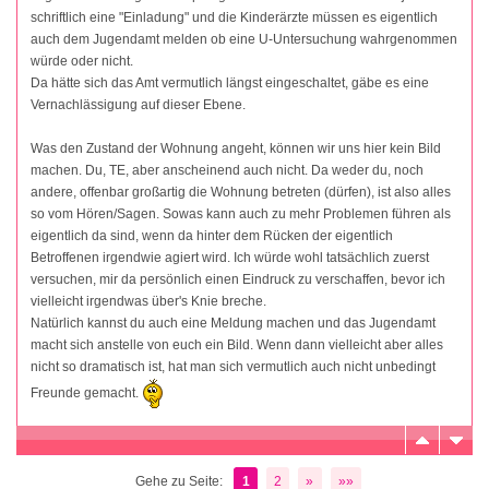
schriftlich eine "Einladung" und die Kinderärzte müssen es eigentlich
auch dem Jugendamt melden ob eine U-Untersuchung wahrgenommen
würde oder nicht.
Da hätte sich das Amt vermutlich längst eingeschaltet, gäbe es eine
Vernachlässigung auf dieser Ebene.
Was den Zustand der Wohnung angeht, können wir uns hier kein Bild
machen. Du, TE, aber anscheinend auch nicht. Da weder du, noch
andere, offenbar großartig die Wohnung betreten (dürfen), ist also alles
so vom Hören/Sagen. Sowas kann auch zu mehr Problemen führen als
eigentlich da sind, wenn da hinter dem Rücken der eigentlich
Betroffenen irgendwie agiert wird. Ich würde wohl tatsächlich zuerst
versuchen, mir da persönlich einen Eindruck zu verschaffen, bevor ich
vielleicht irgendwas über's Knie breche.
Natürlich kannst du auch eine Meldung machen und das Jugendamt
macht sich anstelle von euch ein Bild. Wenn dann vielleicht aber alles
nicht so dramatisch ist, hat man sich vermutlich auch nicht unbedingt
Freunde gemacht.
Gehe zu Seite:
1
2
»
»»