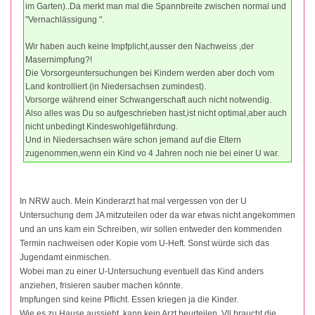
im Garten)..Da merkt man mal die Spannbreite zwischen normal und
"Vernachlässigung ".
Wir haben auch keine Impfplicht,ausser den Nachweiss ,der
Masernimpfung?!
Die Vorsorgeuntersuchungen bei Kindern werden aber doch vom
Land kontrolliert (in Niedersachsen zumindest).
Vorsorge während einer Schwangerschaft auch nicht notwendig.
Also alles was Du so aufgeschrieben hast,ist nicht optimal,aber auch
nicht unbedingt Kindeswohlgefährdung.
Und in Niedersachsen wäre schon jemand auf die Eltern
zugenommen,wenn ein Kind vo 4 Jahren noch nie bei einer U war.
In NRW auch. Mein Kinderarzt hat mal vergessen von der U
Untersuchung dem JA mitzuteilen oder da war etwas nicht angekommen
und an uns kam ein Schreiben, wir sollen entweder den kommenden
Termin nachweisen oder Kopie vom U-Heft. Sonst würde sich das
Jugendamt einmischen.
Wobei man zu einer U-Untersuchung eventuell das Kind anders
anziehen, frisieren sauber machen könnte.
Impfungen sind keine Pflicht. Essen kriegen ja die Kinder.
Wie es zu Hause aussieht, kann kein Arzt beurteilen. Vll braucht die