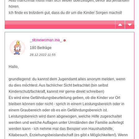
Also manchmal muss man sich selber überzeugen, bevor auf jemanden
hören.
Ich finde es trotzdem gut, dass du dir um die Kinder Sorgen machst!
_stonewoman.ina_
180 Beiträge
28.12.2022 11:55
Hallo,
grundlegend: du kannst dem Jugendamt alles anonym melden, wenn
du dies möchtest. Aus fachlicher Sicht betrachtet (bin selbst
Kinderschutzfachkraft, kannst mir gerne direkt schreiben)
Es wird eine Gefährdungsbeurteilung geben, ob die Kinder vor Ort
bleiben können oder nicht - sprich in einem Leistungsbereich oder in
einem Graubereich oder ob es ein Gefährdungsbereich ist.
Leistungsbereich wird dann abgewogen, welche Hilfe zugeschaltet
werden und welche Auflagen unter Umständen der Familie auferlegt
werden kann - ich nehme mal das Beispiel von Haushaltshilfe,
Kitabesuch, Erziehungsbeistandschaft (es gibt x Möglichkeiten!). Wenn