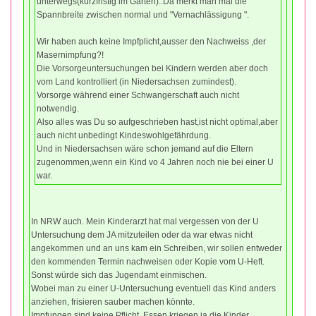
unterwegs(kurzfristig im Garten)..Da merkt man mal die
Spannbreite zwischen normal und "Vernachlässigung ".
Wir haben auch keine Impfplicht,ausser den Nachweiss ,der
Masernimpfung?!
Die Vorsorgeuntersuchungen bei Kindern werden aber doch
vom Land kontrolliert (in Niedersachsen zumindest).
Vorsorge während einer Schwangerschaft auch nicht
notwendig.
Also alles was Du so aufgeschrieben hast,ist nicht optimal,aber
auch nicht unbedingt Kindeswohlgefährdung.
Und in Niedersachsen wäre schon jemand auf die Eltern
zugenommen,wenn ein Kind vo 4 Jahren noch nie bei einer U
war.
In NRW auch. Mein Kinderarzt hat mal vergessen von der U
Untersuchung dem JA mitzuteilen oder da war etwas nicht
angekommen und an uns kam ein Schreiben, wir sollen entweder
den kommenden Termin nachweisen oder Kopie vom U-Heft.
Sonst würde sich das Jugendamt einmischen.
Wobei man zu einer U-Untersuchung eventuell das Kind anders
anziehen, frisieren sauber machen könnte.
Impfungen sind keine Pflicht. Essen kriegen ja die Kinder.