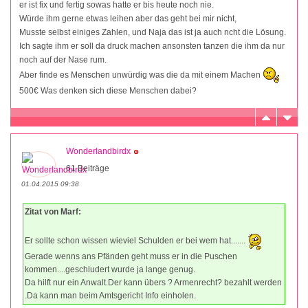
er ist fix und fertig sowas hatte er bis heute noch nie.
Würde ihm gerne etwas leihen aber das geht bei mir nicht,
Musste selbst einiges Zahlen, und Naja das ist ja auch ncht die Lösung.
Ich sagte ihm er soll da druck machen ansonsten tanzen die ihm da nur
noch auf der Nase rum.
Aber finde es Menschen unwürdig was die da mit einem Machen
500€ Was denken sich diese Menschen dabei?
Wonderlandbirdx
61 Beiträge
01.04.2015 09:38
Zitat von Marf:
Er sollte schon wissen wieviel Schulden er bei wem hat.......
Gerade wenns ans Pfänden geht muss er in die Puschen
kommen....geschludert wurde ja lange genug.
Da hilft nur ein Anwalt.Der kann übers ? Armenrecht? bezahlt werden
.Da kann man beim Amtsgericht Info einholen.