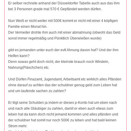
Er selber rechnete anhand der Düsseldorfer Tabelle auch aus das ihm
bei 3 Personen grade mal 570 € Gepfändet werden dürfen.
Nun Weiß er nicht weiter mit 500€ kommt er nicht mit einer 4 köpfigen
Familie einen Monat hin.
Der Vermeiter drohte ihm auch mit einer abmahnung (obwohl das Geld
sonst immer regelmäßig und Pünktlich Überwießen wurde)
gibt es jemanden unter euch der evtl Ahnung davon hat? Und der ihm
Helfen kann?
Denn sowas geht doch nicht, der kleinste brauch noch Windeln,
Nahrung(Fläschchen) etc.
Und Dürfen Finazamt, Jugendamt, Arbeitsamt etc wirklich alles Pfänden
ohne darauf zu achten das der schuldner genug geld zum Leben hat
und um laufende sachen zu zahlen?
Er tilgt seine Schulden ja indem er dieses p-Konto hat um eben nach
und nach alle Gläubiger zu zahlen, damit er eben auch etwas zum
leben hat da kann doch nicht jemand kommen und alles pfänden und
der schuldner hat somit nur noch 500€ zu leben und hat bald keinen
Strom mehr.