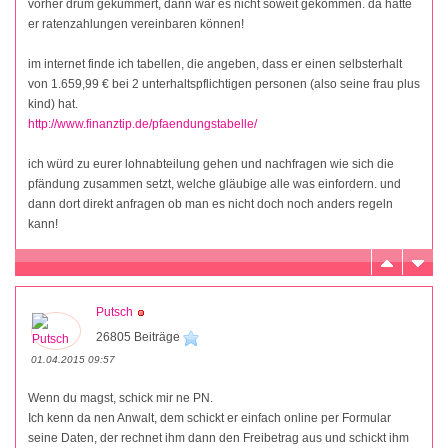
vorher drum gekümmert, dann wär es nicht soweit gekommen. da hätte
er ratenzahlungen vereinbaren können!
im internet finde ich tabellen, die angeben, dass er einen selbsterhalt
von 1.659,99 € bei 2 unterhaltspflichtigen personen (also seine frau plus
kind) hat.
http://www.finanztip.de/pfaendungstabelle/
ich würd zu eurer lohnabteilung gehen und nachfragen wie sich die
pfändung zusammen setzt, welche gläubige alle was einfordern. und
dann dort direkt anfragen ob man es nicht doch noch anders regeln
kann!
Putsch
26805 Beiträge
01.04.2015 09:57
Wenn du magst, schick mir ne PN.
Ich kenn da nen Anwalt, dem schickt er einfach online per Formular
seine Daten, der rechnet ihm dann den Freibetrag aus und schickt ihm