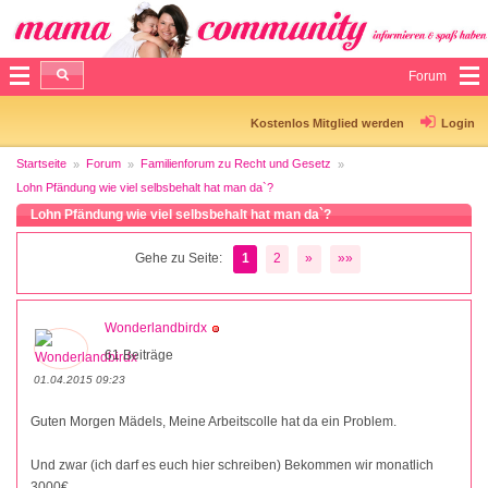
Forum
Kostenlos Mitglied werden
Login
Startseite
Forum
Familienforum zu Recht und Gesetz
Lohn Pfändung wie viel selbsbehalt hat man da`?
Lohn Pfändung wie viel selbsbehalt hat man da`?
Gehe zu Seite:
1
2
»
»»
Wonderlandbirdx
61 Beiträge
01.04.2015 09:23
Guten Morgen Mädels, Meine Arbeitscolle hat da ein Problem.
Und zwar (ich darf es euch hier schreiben) Bekommen wir monatlich
3000€