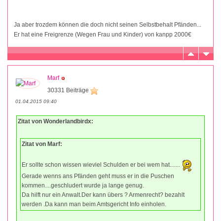
Ja aber trozdem können die doch nicht seinen Selbstbehalt Pfänden...
Er hat eine Freigrenze (Wegen Frau und Kinder) von kanpp 2000€
Marf
30331 Beiträge
01.04.2015 09:40
Zitat von Wonderlandbirdx:
Zitat von Marf:
Er sollte schon wissen wieviel Schulden er bei wem hat.......
Gerade wenns ans Pfänden geht muss er in die Puschen
kommen....geschludert wurde ja lange genug.
Da hilft nur ein Anwalt.Der kann übers ? Armenrecht? bezahlt
werden .Da kann man beim Amtsgericht Info einholen.