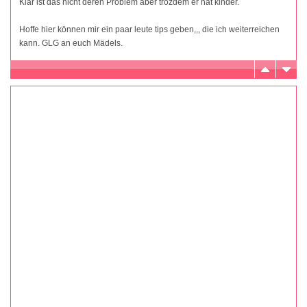
Klar ist das nicht deren Problem aber trozdem er hat kinder.
Hoffe hier können mir ein paar leute tips geben,,, die ich weiterreichen
kann. GLG an euch Mädels.