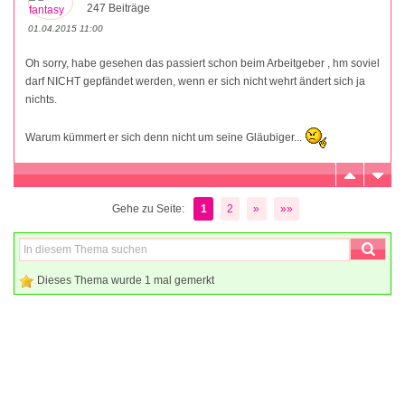
247 Beiträge
01.04.2015 11:00
Oh sorry, habe gesehen das passiert schon beim Arbeitgeber , hm soviel
darf NICHT gepfändet werden, wenn er sich nicht wehrt ändert sich ja
nichts.
Warum kümmert er sich denn nicht um seine Gläubiger...
Gehe zu Seite:
1
2
»
»»
Dieses Thema wurde 1 mal gemerkt