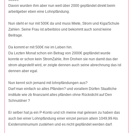
Davon wurden ihm aber nun weit über 2000 gepfändet direkt beim
arbeitgeber eben eine Lohnpfändung.
Nun steht er nur mit 500€ da und muss Miete, Strom und Kiga/Schule
Zahlen. Seine Frau ist arbeitslos und bekommt auch sonst keine
Beitrage.
Da kommt er mit 500€ nie im Leben hin.
Da Lezten Monat schon ein Betrag von 2000€ gepfändet wurde
konnte er schon kein StromZahle, Ihm Drohen sie nun damit das der
strom abgestellt wird, er zeigte dennen auch seine abrechnung das ist
dennen aber egal.
Nun kennt sich jemand mit lohnpfändungen aus?
Darf man einfach so alles Pfänden? und vorallem Dürfen Staatliche
institute wie zb finanzamt alles pfänden ohne Rücksticht auf Den
Schnuldner ?
Er selber hat ja ein P-Konto und ich meine mal gelesen zu haben das
auch bei einer Lohnpfändung einer einzel person allein 1049,99 Als
Existensminumum zustehen und es nicht gepfändet werden darf.