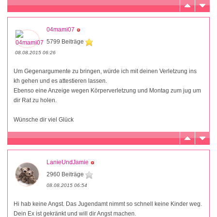
04mami07
5799 Beiträge
08.08.2015 06:26
Um Gegenargumente zu bringen, würde ich mit deinen Verletzung ins
kh gehen und es attestieren lassen.
Ebenso eine Anzeige wegen Körperverletzung und Montag zum jug um
dir Rat zu holen.
Wünsche dir viel Glück
LanieUndJamie
2960 Beiträge
08.08.2015 06:54
Hi hab keine Angst. Das Jugendamt nimmt so schnell keine Kinder weg.
Dein Ex ist gekränkt und will dir Angst machen.