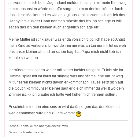
als wenn die sich beim Jugendamt melden das man mir mein Kind weg
nimmt ansonsten würde er dafür sorgen da man denken könne durch
das ich so Mecker und es wie er sagt aussieht als wenn ich als ich das
Handy ihm aus der Hand nehmen möchte das ich ihn schlage er will
sagen das ich den kleinen auch angeblich schlage etc
Meine Mutter ist stink sauer was er da von sich gibt . ich habe so Angst
mein Kind zu verlieren. Ich würde ihm nie was an tun nur mit tut es weh
das unser kleiner ab und an schon fragt hat Papa mich nicht lieb ich
könnte so weinen.
Ihr müsstet mal sehen wie er mit seiner tochter um geht. Er lobt sie im
Himmel spielt mit ihr kauft ihr ständig was und fährt allrine mit ihr weg.
Mit unseren kleinen nichts davon er kommt nach Hause setzt sich auf
die Couch kommt unser kleiner sagt er gleich immer du weißt wo dein
Zimmer ist. -.- ich glaube ich hätte viel früher mich trennen sollen .
Er schrieb mir eben eine sms er wird dafür sorgen das der kleine mir
weg genommen wird und zu ihm kommt
Dieses Thema wurde anonym erstellt, weil:
Da es doch sehr privat ist