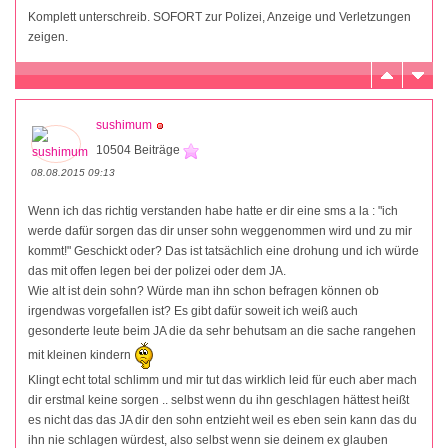
Komplett unterschreib. SOFORT zur Polizei, Anzeige und Verletzungen
zeigen.
sushimum
10504 Beiträge
08.08.2015 09:13
Wenn ich das richtig verstanden habe hatte er dir eine sms a la : "ich
werde dafür sorgen das dir unser sohn weggenommen wird und zu mir
kommt!" Geschickt oder? Das ist tatsächlich eine drohung und ich würde
das mit offen legen bei der polizei oder dem JA.
Wie alt ist dein sohn? Würde man ihn schon befragen können ob
irgendwas vorgefallen ist? Es gibt dafür soweit ich weiß auch
gesonderte leute beim JA die da sehr behutsam an die sache rangehen
mit kleinen kindern
Klingt echt total schlimm und mir tut das wirklich leid für euch aber mach
dir erstmal keine sorgen .. selbst wenn du ihn geschlagen hättest heißt
es nicht das das JA dir den sohn entzieht weil es eben sein kann das du
ihn nie schlagen würdest, also selbst wenn sie deinem ex glauben