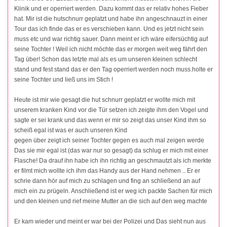
Klinik und er operriert werden. Dazu kommt das er relativ hohes Fieber
hat. Mir ist die hutschnurr geplatzt und habe ihn angeschnauzt in einer
Tour das ich finde das er es verschieben kann. Und es jetzt nicht sein
muss etc und war richtig sauer. Dann meint er ich wäre eifersüchtig auf
seine Tochter ! Weil ich nicht möchte das er morgen weit weg fährt den
Tag über! Schon das letzte mal als es um unseren kleinen schlecht
stand und fest stand das er den Tag operriert werden noch muss.holte er
seine Tochter und ließ uns im Stich !
Heute ist mir wie gesagt die hut schnurr geplatzt er wollte mich mit
unserem kranken Kind vor die Tür setzen ich zeigte ihm den Vogel und
sagte er sei krank und das wenn er mir so zeigt das unser Kind ihm so
scheiß egal ist was er auch unseren Kind
gegen über zeigt ich seiner Tochter gegen es auch mal zeigen werde
Das sie mir egal ist (das war nur so gesagt) da schlug er mich mit einer
Flasche! Da drauf ihn habe ich ihn richtig an geschmautzt als ich merkte
er filmt mich wollte ich ihm das Handy aus der Hand nehmen .. Er er
schrie dann hör auf mich zu schlagen und fing an schließend an auf
mich ein zu prügeln. Anschließend ist er weg ich packte Sachen für mich
und den kleinen und rief meine Mutter an die sich auf den weg machte
Er kam wieder und meint er war bei der Polizei und Das sieht nun aus