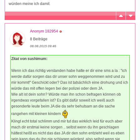
würden meine ich damit.
Anonym 182954
8 Beiträge
08.08.2015 09:46
Zitat von sushimum:
Wenn ich das richtig verstanden habe hatte er dir eine sms a la : "ich
werde dafür sorgen das dir unser sohn weggenommen wird und zu
mir kommt!" Geschickt oder? Das ist tatsächlich eine drohung und ich
würde das mit offen legen bei der polizei oder dem JA.
Wie alt ist dein sohn? Würde man ihn schon befragen können ob
irgendwas vorgefallen ist? Es gibt dafür soweit ich weiß auch
gesonderte leute beim JA die da sehr behutsam an die sache
rangehen mit kleinen kindern
Klingt echt total schlimm und mir tut das wirklich leid für euch aber
mach dir erstmal keine sorgen .. selbst wenn du ihn geschlagen
hättest heißt es nicht das das JA dir den sohn entzieht weil es eben
sein kann das du ihn nie schlagen würdest, also selbst wenn sie