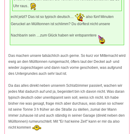
Uhr raus..
echt jetzt? Das ist so typisch deutsch....
also fünf Minuten
Geruckel an Mülltonnen ist schlimm? Du dürftest nicht unsere
Nachbarin sein ....zum Glück haben wir entspanntere
Das machen unsere tatsächlich auch gerne. So kurz vor Mitternacht wird
ewig an den Mülltonnen rumgemacht, öfters laut der Deckel auf- und
wieder zugeschlagen und dann nach vorne geschoben, was aufgrund
des Untergrundes auch sehr laut ist.
Da das alles direkt neben unserem Schlafzimmer passiert, wachen wir
jedes Mal dadurch auf und ja, begeistert bin ich davon nicht. Was daran
typisch deutsch oder unentspannt sein soll, weiss ich nicht. Ich habe
bisher nie was gesagt, frage mich aber durchaus, was daran so schwer
ist seine Tonne 3 h früher an die Straße zu stellen, zumal der Mann
immer zuhause ist und auch ständig in seiner Garage (direkt neben den
Mülltonnen) rumwurschtelt. Mit "Er hat keine Zeit" kann er mir da also
nicht kommen