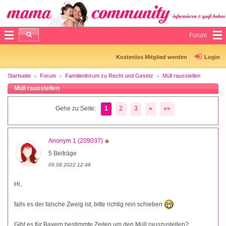
Forum
Kostenlos Mitglied werden
Login
Startseite
Forum
Familienforum zu Recht und Gesetz
Müll rausstellen
Müll rausstellen
Gehe zu Seite:
1
2
3
»
»»
Anonym 1 (209037)
5 Beiträge
09.08.2022 12:48
Hi,
falls es der falsche Zweig ist, bitte richtig rein schieben
Gibt es für Bayern bestimmte Zeiten um den Müll rauszustellen?