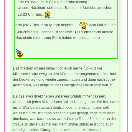
Gibt es das auch in Bezug auf Ruhestörung?
Unsere Nachbarn stellen die Tonnen mit Vorliebe zwischen
22-23 Uhr raus..
echt jetzt? Das ist so typisch deutsch....
also fünf Minuten
Geruckel an Mülltonnen ist schlimm? Du dürftest nicht unsere
Nachbarin sein ....zum Glück haben wir entspanntere
Das machen unsere tatsächlich auch gerne. So kurz vor
Mitternacht wird ewig an den Mülltonnen rumgemacht, öfters laut
der Deckel auf- und wieder zugeschlagen und dann nach vorne
geschoben, was aufgrund des Untergrundes auch sehr laut ist.
Da das alles direkt neben unserem Schlafzimmer passiert,
wachen wir jedes Mal dadurch auf und ja, begeistert bin ich davon
nicht. Was daran typisch deutsch oder unentspannt sein soll,
weiss ich nicht. Ich habe bisher nie was gesagt, frage mich aber
durchaus, was daran so schwer ist seine Tonne 3 h früher an die
Straße zu stellen, zumal der Mann immer zuhause ist und auch
ständig in seiner Garage (direkt neben den Mülltonnen)