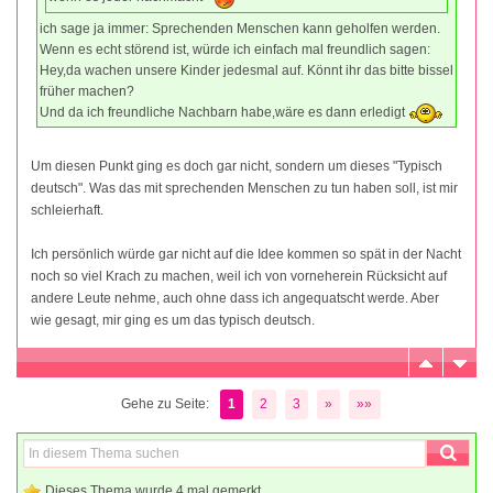
ich sage ja immer: Sprechenden Menschen kann geholfen werden.
Wenn es echt störend ist, würde ich einfach mal freundlich sagen:
Hey,da wachen unsere Kinder jedesmal auf. Könnt ihr das bitte bissel
früher machen?
Und da ich freundliche Nachbarn habe,wäre es dann erledigt
Um diesen Punkt ging es doch gar nicht, sondern um dieses "Typisch
deutsch". Was das mit sprechenden Menschen zu tun haben soll, ist mir
schleierhaft.
Ich persönlich würde gar nicht auf die Idee kommen so spät in der Nacht
noch so viel Krach zu machen, weil ich von vorneherein Rücksicht auf
andere Leute nehme, auch ohne dass ich angequatscht werde. Aber
wie gesagt, mir ging es um das typisch deutsch.
Gehe zu Seite:
1
2
3
»
»»
Dieses Thema wurde 4 mal gemerkt