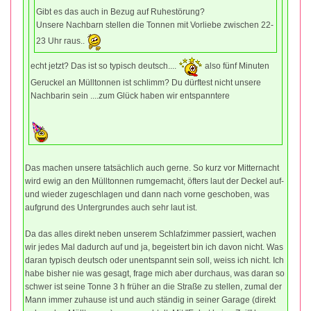
Gibt es das auch in Bezug auf Ruhestörung?
Unsere Nachbarn stellen die Tonnen mit Vorliebe zwischen 22-
23 Uhr raus..
echt jetzt? Das ist so typisch deutsch....
also fünf Minuten
Geruckel an Mülltonnen ist schlimm? Du dürftest nicht unsere
Nachbarin sein ....zum Glück haben wir entspanntere
Das machen unsere tatsächlich auch gerne. So kurz vor Mitternacht
wird ewig an den Mülltonnen rumgemacht, öfters laut der Deckel auf-
und wieder zugeschlagen und dann nach vorne geschoben, was
aufgrund des Untergrundes auch sehr laut ist.
Da das alles direkt neben unserem Schlafzimmer passiert, wachen
wir jedes Mal dadurch auf und ja, begeistert bin ich davon nicht. Was
daran typisch deutsch oder unentspannt sein soll, weiss ich nicht. Ich
habe bisher nie was gesagt, frage mich aber durchaus, was daran so
schwer ist seine Tonne 3 h früher an die Straße zu stellen, zumal der
Mann immer zuhause ist und auch ständig in seiner Garage (direkt