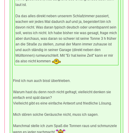
laut ist.
Da das alles direkt neben unserem Schlafzimmer passiert,
wachen wir jedes Mal dadurch auf und ja, begeistert bin ich
davon nicht. Was daran typisch deutsch oder unentspannt sein
soll, weiss ich nicht. Ich habe bisher nie was gesagt, frage mich
aber durchaus, was daran so schwer ist seine Tonne 3 h früher
an die Straße zu stellen, zumal der Mann immer zuhause ist
und auch ständig in seiner Garage (direkt neben den
Mülltonnen) rumwurschtelt. Mit "Er hat keine Zeit" kann er mir
da also nicht kommen
Find ich nun auch bissl übertrieben.
Warum hast du denn noch nicht gefragt, vielleicht denken sie
einfach erst spät daran?
Vielleicht gibt es eine einfache Antwort und friedliche Lösung.
Mich stören solche Geräusche nicht, muss ich sagen.
Manchmal stelle ich zum Spaß die Tonnen raus und schmunzele
wenn es jeder nachmacht