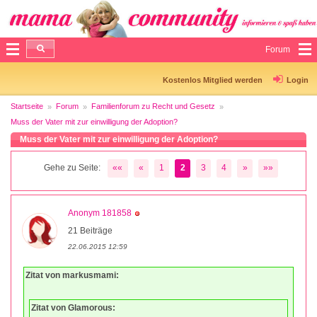
Forum
Kostenlos Mitglied werden
Login
Startseite
Forum
Familienforum zu Recht und Gesetz
Muss der Vater mit zur einwilligung der Adoption?
Muss der Vater mit zur einwilligung der Adoption?
Gehe zu Seite:
««
«
1
2
3
4
»
»»
Anonym 181858
21 Beiträge
22.06.2015 12:59
Zitat von markusmami:
Zitat von Glamorous: