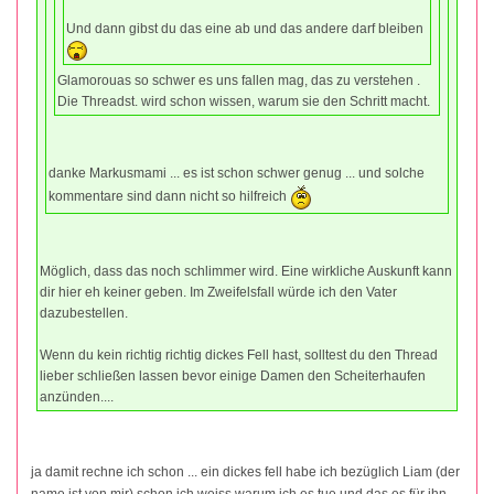
Und dann gibst du das eine ab und das andere darf bleiben
Glamorouas so schwer es uns fallen mag, das zu verstehen .
Die Threadst. wird schon wissen, warum sie den Schritt macht.
danke Markusmami ... es ist schon schwer genug ... und solche
kommentare sind dann nicht so hilfreich
Möglich, dass das noch schlimmer wird. Eine wirkliche Auskunft kann
dir hier eh keiner geben. Im Zweifelsfall würde ich den Vater
dazubestellen.
Wenn du kein richtig richtig dickes Fell hast, solltest du den Thread
lieber schließen lassen bevor einige Damen den Scheiterhaufen
anzünden....
ja damit rechne ich schon ... ein dickes fell habe ich bezüglich Liam (der
name ist von mir) schon ich weiss warum ich es tue und das es für ihn