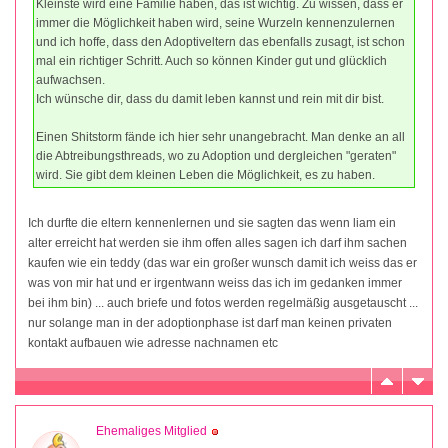
Kleinste wird eine Familie haben, das ist wichtig. Zu wissen, dass er
immer die Möglichkeit haben wird, seine Wurzeln kennenzulernen
und ich hoffe, dass den Adoptiveltern das ebenfalls zusagt, ist schon
mal ein richtiger Schritt. Auch so können Kinder gut und glücklich
aufwachsen.
Ich wünsche dir, dass du damit leben kannst und rein mit dir bist.
Einen Shitstorm fände ich hier sehr unangebracht. Man denke an all
die Abtreibungsthreads, wo zu Adoption und dergleichen "geraten"
wird. Sie gibt dem kleinen Leben die Möglichkeit, es zu haben.
Ich durfte die eltern kennenlernen und sie sagten das wenn liam ein
alter erreicht hat werden sie ihm offen alles sagen ich darf ihm sachen
kaufen wie ein teddy (das war ein großer wunsch damit ich weiss das er
was von mir hat und er irgentwann weiss das ich im gedanken immer
bei ihm bin) ... auch briefe und fotos werden regelmäßig ausgetauscht ...
nur solange man in der adoptionphase ist darf man keinen privaten
kontakt aufbauen wie adresse nachnamen etc
Ehemaliges Mitglied