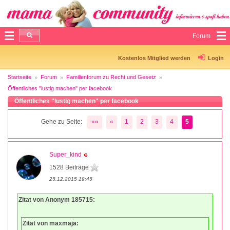
Forum
Kostenlos Mitglied werden
Login
Startseite
Forum
Familienforum zu Recht und Gesetz
Öffentliches "lustig machen" per facebook
Öffentliches "lustig machen" per facebook
Gehe zu Seite:
««
«
1
2
3
4
5
Super_kind
1528 Beiträge
25.12.2015 19:45
Zitat von Anonym 185715:
Zitat von maxmaja: