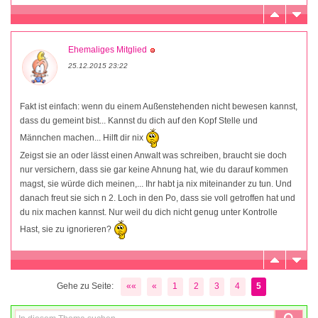
Ehemaliges Mitglied
25.12.2015 23:22
Fakt ist einfach: wenn du einem Außenstehenden nicht bewesen kannst,
dass du gemeint bist... Kannst du dich auf den Kopf Stelle und
Männchen machen... Hilft dir nix
Zeigst sie an oder lässt einen Anwalt was schreiben, braucht sie doch
nur versichern, dass sie gar keine Ahnung hat, wie du darauf kommen
magst, sie würde dich meinen,... Ihr habt ja nix miteinander zu tun. Und
danach freut sie sich n 2. Loch in den Po, dass sie voll getroffen hat und
du nix machen kannst. Nur weil du dich nicht genug unter Kontrolle
Hast, sie zu ignorieren?
Gehe zu Seite:
««
«
1
2
3
4
5