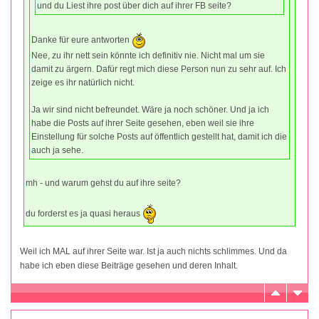
und du Liest ihre post über dich auf ihrer FB seite?
Danke für eure antworten
Nee, zu ihr nett sein könnte ich definitiv nie. Nicht mal um sie
damit zu ärgern. Dafür regt mich diese Person nun zu sehr auf. Ich
zeige es ihr natürlich nicht.
Ja wir sind nicht befreundet. Wäre ja noch schöner. Und ja ich
habe die Posts auf ihrer Seite gesehen, eben weil sie ihre
Einstellung für solche Posts auf öffentlich gestellt hat, damit ich die
auch ja sehe.
mh - und warum gehst du auf ihre seite?
du forderst es ja quasi heraus
Weil ich MAL auf ihrer Seite war. Ist ja auch nichts schlimmes. Und da
habe ich eben diese Beiträge gesehen und deren Inhalt.