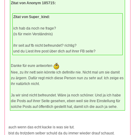
Zitat von Anonym 185715:
Zitat von Super_kind:
ich hab da noch ne frage?
(is für mein Verständnis)
ihr seit auf fb nicht befreundet? richtig?
und du Liest ihre post über dich auf ihrer FB seite?
Danke für eure antworten
Nee, zu ihr nett sein könnte ich definitiv nie. Nicht mal um sie damit
zu ärgern. Dafür regt mich diese Person nun zu sehr auf. Ich zeige es
ihr natürlich nicht.
Ja wir sind nicht befreundet. Wäre ja noch schöner. Und ja ich habe
die Posts auf ihrer Seite gesehen, eben weil sie ihre Einstellung für
solche Posts auf öffentlich gestellt hat, damit ich die auch ja sehe.
auch wenn das echt kacke is was sie tut.
bist du trotzdem selber schuld da du immer wieder drauf schaust.