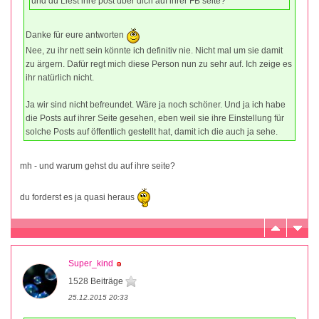
und du Liest ihre post über dich auf ihrer FB seite?
Danke für eure antworten
Nee, zu ihr nett sein könnte ich definitiv nie. Nicht mal um sie damit
zu ärgern. Dafür regt mich diese Person nun zu sehr auf. Ich zeige es
ihr natürlich nicht.
Ja wir sind nicht befreundet. Wäre ja noch schöner. Und ja ich habe
die Posts auf ihrer Seite gesehen, eben weil sie ihre Einstellung für
solche Posts auf öffentlich gestellt hat, damit ich die auch ja sehe.
mh - und warum gehst du auf ihre seite?
du forderst es ja quasi heraus
Super_kind
1528 Beiträge
25.12.2015 20:33