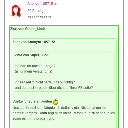
Anonym 185715
30 Beiträge
25.12.2015 21:32
Zitat von Super_kind:
Zitat von Anonym 185715:
Zitat von Super_kind:
ich hab da noch ne frage?
(is für mein Verständnis)
ihr seit auf fb nicht befreundet? richtig?
und du Liest ihre post über dich auf ihrer FB seite?
Danke für eure antworten
Nee, zu ihr nett sein könnte ich definitiv nie. Nicht mal um sie
damit zu ärgern. Dafür regt mich diese Person nun zu sehr auf. Ich
zeige es ihr natürlich nicht.