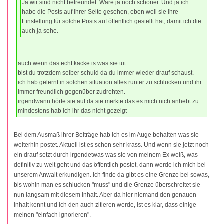
Ja wir sind nicht befreundet. Wäre ja noch schöner. Und ja ich
habe die Posts auf ihrer Seite gesehen, eben weil sie ihre
Einstellung für solche Posts auf öffentlich gestellt hat, damit ich die
auch ja sehe.
auch wenn das echt kacke is was sie tut.
bist du trotzdem selber schuld da du immer wieder drauf schaust.
ich hab gelernt in solchen situation alles runter zu schlucken und ihr
immer freundlich gegenüber zudrehten.
irgendwann hörte sie auf da sie merkte das es mich nich anhebt zu
mindestens hab ich ihr das nicht gezeigt
Bei dem Ausmaß ihrer Beiträge hab ich es im Auge behalten was sie
weiterhin postet. Aktuell ist es schon sehr krass. Und wenn sie jetzt noch
ein drauf setzt durch irgendetwas was sie von meinem Ex weiß, was
definitiv zu weit geht und das öffentlich postet, dann werde ich mich bei
unserem Anwalt erkundigen. Ich finde da gibt es eine Grenze bei sowas,
bis wohin man es schlucken "muss" und die Grenze überschreitet sie
nun langsam mit diesem Inhalt. Aber da hier niemand den genauen
Inhalt kennt und ich den auch zitieren werde, ist es klar, dass einige
meinen "einfach ignorieren".