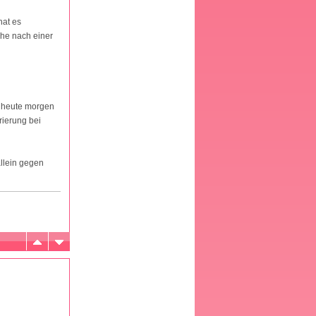
hat es
che nach einer
m heute morgen
rierung bei
allein gegen