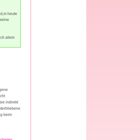
nd,m heute
 seine
ch allein
agene
cht
ie indirekt
interbliebene
eg beim
schwieg