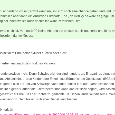
ht er heulend vor mir, er will kämpfen, soll ihm noch eine chance geben und und u
mm ich aber dann ein Anruf von Elitepartn....de , ob Herr xy da wäre es ginge um
ng bei ihnen wo ich auch dachte ich wäre im falschen Film.
arte ich jetztvon euch ?? Keine Ahnung bin einfach nur fix und fertig und fühle mi
 trotzdem danke fürslesen
das mit dem Erbe deiner Mutter auch wieder nicht
r erben erst nach dem Tod des Partners
unde sowieso nicht. Denn Schwiegerkinder sind - anders als Ehepartner, eingetr
nd Abkömmlinge, also Kinder oder Enkel - laut Bürgerlichem Gesetzbuch (BGB) ni
Sie gehen also bei Tod von Schwiegervater oder -mutter leer aus. Dennoch können s
ald ihr eigener Partner die Eltern beerbt und dann das Zeitliche segnet, wird das h
gesetzlicher Erbe. Das der Tochter zugedachte Häuschen landet auf diesem Umw
hwiegersohn. Dem lassen sich aber Riegel verschieben.
ön erklärt
in.de/special/finanzen-und-recht/re cht/2932006-2625165-testament-was-erbt-das-