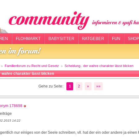
REN
FLOHMARKT
BABYSITTER
RATGEBER
FUN
SHOP
Familienforum zu Recht und Gesetz
Scheidung.. der wahre charakter lässt blicken
r wahre charakter lässt blicken
Gehe zu Seite:
1
2
»
»»
onym 178698
eiträge
02.2015 14:22
eigentlich nur einiges von der Seele schreiben, vll. hat der ein oder andere ja einen