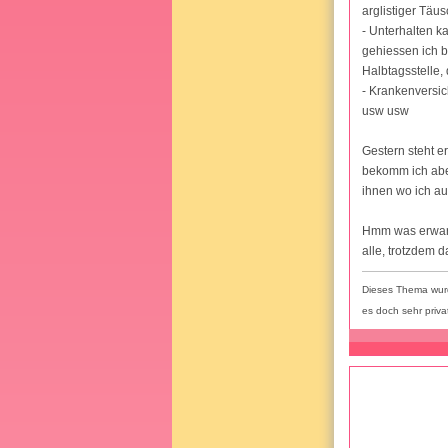
arglistiger Täus
- Unterhalten ka
gehiessen ich b
Halbtagsstelle
- Krankenversic
usw usw
Gestern steht e
bekomm ich aber
ihnen wo ich au
Hmm was erwarte
alle, trotzdem 
Dieses Thema wurd
es doch sehr privat