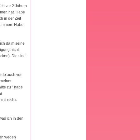
mich vor 2 Jahren
ommen hat. Habe
h in der Zeit
enommen. Habe
mich da,m seine
igung nicht
ocken). Die sind
urde auch von
 meiner
lfte zu " habe
ar
mit nichts
was ich in den
lsen wegen