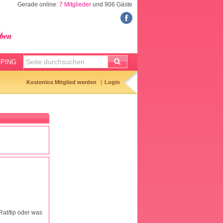
Gerade online:
7 Mitglieder
und 906 Gäste
FORUM
Meine Forenthemen
Meine Forenbeiträge
PING
Gemerkte Themen
Kostenlos Mitglied werden
Login
Neueste Themen
Aktuell diskutiert
Forenticker
Forenbilder
Forenregeln
 Rat/tip oder was