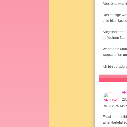
Aber bitte was 
Das einzige was
bitte bitte, las
Aufgrund der F
auf deinen Nam
Wenn dein Mann 
wegschaffen u
Ich bin gerade 
AN
23
16.02.2015 14:3
Es ist und blei
Eine Härtefalls