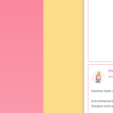
Ehe
16.
Hammer harte u
Erst einmal tut
Glauben nicht 