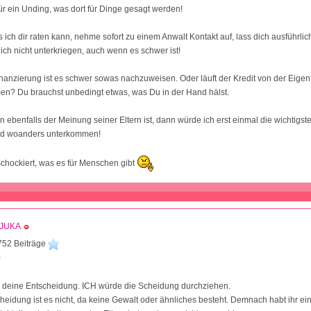
für ein Unding, was dort für Dinge gesagt werden!
 ich dir raten kann, nehme sofort zu einem Anwalt Kontakt auf, lass dich ausführli
s dich nicht unterkriegen, auch wenn es schwer ist!
inanzierung ist es schwer sowas nachzuweisen. Oder läuft der Kredit von der Ei
en? Du brauchst unbedingt etwas, was Du in der Hand hälst.
ebenfalls der Meinung seiner Eltern ist, dann würde ich erst einmal die wichtigst
nd woanders unterkommen!
schockiert, was es für Menschen gibt
JUKA
752 Beiträge
5
bt deine Entscheidung. ICH würde die Scheidung durchziehen.
cheidung ist es nicht, da keine Gewalt oder ähnliches besteht. Demnach habt ihr e