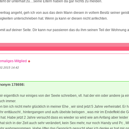
eht dir unterhalt zu....seine Eltern haben da gar nichts zu melden.
rtrag angeht, geh ich von aus das dein Mann diesen in vollem Besitz seiner geis
higkeiten unterschrieben hat. Wenn ja kann er diesen nicht anfechten.
omit auf deiner Seite. Dir kann nur passieren das du ihm seinen Teil der Wohnung
maliges Mitglied
02.2015 14:42
Anonym 178698:
mir eigentlich nur einiges von der Seele schreiben, vll. hat der ein oder andere ja ei
uch immer.
n bin ich nicht mehr glücklich in meiner Ehe , wir sind jetzt 5 Jahre verheiratet. Er 
hr enttäuscht , hintergangen und aufs übelste belogen , was mir im Endeffekt die 
t. Habe jetzt 2 Jahre versucht dass es wieder so wird wie am Anfang aber leide
r hat sich in der Zeit auch sehr verändert, kein Sex mehr, nur noch Handy und Pc , M
ehr wahrgenommen. Habe öfter das Gespräch gesucht aber ich denke er hat mir ga