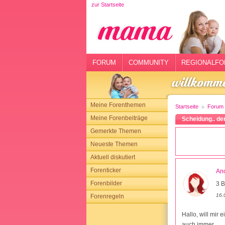
zur Startseite
rtseite
rum
mmunity
FORUM
COMMUNITY
REGIONALFO
gionalforen
ohmarkt
Meine Forenthemen
Startseite
Forum
ysitter
Meine Forenbeiträge
Scheidung.. de
Gemerkte Themen
tgeber
Neueste Themen
n
Aktuell diskutiert
Forenticker
An
opping
Forenbilder
3 B
16.
Forenregeln
sloggen
Hallo, will mir 
auch immer.