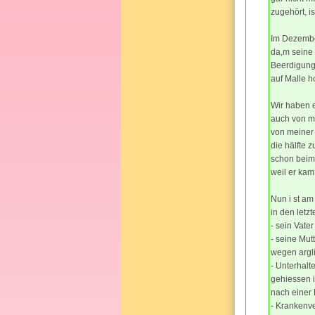
zugehört, is
Im Dezember
da,m seine 
Beerdigung 
auf Malle h
Wir haben e
auch von mi
von meiner 
die hälfte 
schon beim 
weil er kam
Nun i st am
in den letz
- sein Vate
- seine Mut
wegen argli
- Unterhalte
gehiessen i
nach einer
- Krankenve