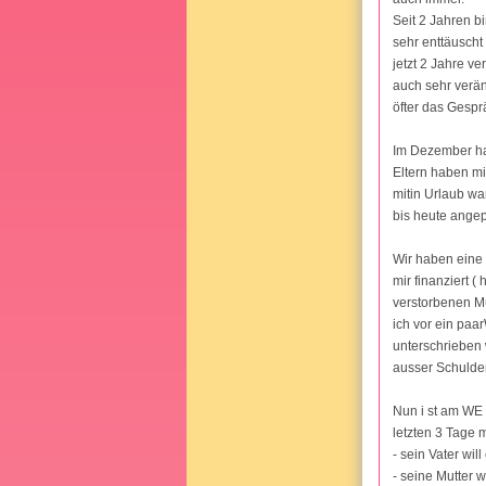
Seit 2 Jahren bi
sehr enttäuscht
jetzt 2 Jahre ve
auch sehr verä
öfter das Gesprä
Im Dezember hab
Eltern haben mi
mitin Urlaub war
bis heute angep
Wir haben eine 
mir finanziert 
verstorbenen Mut
ich vor ein paa
unterschrieben 
ausser Schulden
Nun i st am WE 
letzten 3 Tage 
- sein Vater wil
- seine Mutter 