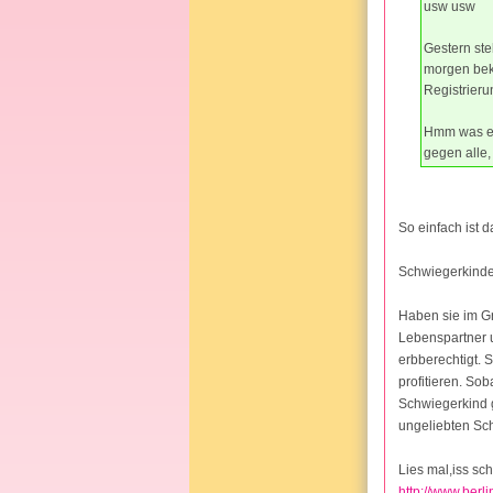
usw usw
Gestern ste
morgen beko
Registrieru
Hmm was erw
gegen alle,
So einfach ist 
Schwiegerkinde
Haben sie im Gr
Lebenspartner u
erbberechtigt. 
profitieren. Sob
Schwiegerkind 
ungeliebten Sc
Lies mal,iss sch
http://www.berl