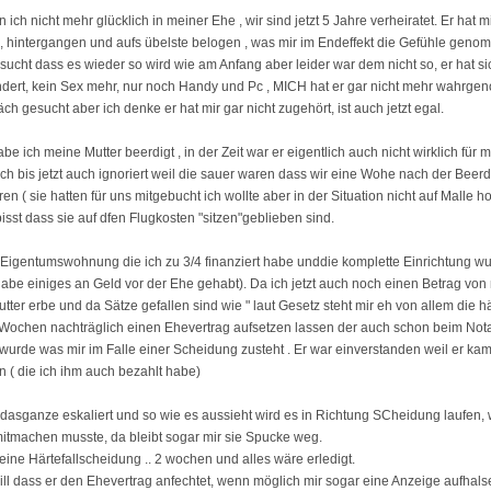
n ich nicht mehr glücklich in meiner Ehe , wir sind jetzt 5 Jahre verheiratet. Er hat 
 , hintergangen und aufs übelste belogen , was mir im Endeffekt die Gefühle gen
rsucht dass es wieder so wird wie am Anfang aber leider war dem nicht so, er hat sic
ndert, kein Sex mehr, nur noch Handy und Pc , MICH hat er gar nicht mehr wahrg
ch gesucht aber ich denke er hat mir gar nicht zugehört, ist auch jetzt egal.
e ich meine Mutter beerdigt , in der Zeit war er eigentlich auch nicht wirklich für 
ch bis jetzt auch ignoriert weil die sauer waren dass wir eine Wohe nach der Beerd
en ( sie hatten für uns mitgebucht ich wollte aber in der Situation nicht auf Malle h
isst dass sie auf dfen Flugkosten "sitzen"geblieben sind.
Eigentumswohnung die ich zu 3/4 finanziert habe unddie komplette Einrichtung w
( habe einiges an Geld vor der Ehe gehabt). Da ich jetzt auch noch einen Betrag von
ter erbe und da Sätze gefallen sind wie " laut Gesetz steht mir eh von allem die hä
rWochen nachträglich einen Ehevertrag aufsetzen lassen der auch schon beim Not
wurde was mir im Falle einer Scheidung zusteht . Er war einverstanden weil er kam 
 ( die ich ihm auch bezahlt habe)
dasganze eskaliert und so wie es aussieht wird es in Richtung SCheidung laufen, 
mitmachen musste, da bleibt sogar mir sie Spucke weg.
l eine Härtefallscheidung .. 2 wochen und alles wäre erledigt.
will dass er den Ehevertrag anfechtet, wenn möglich mir sogar eine Anzeige aufha