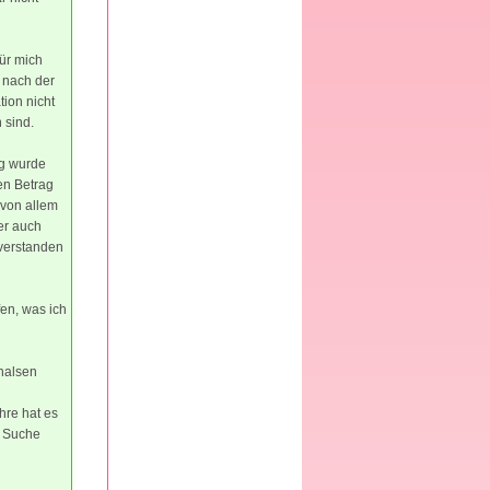
für mich
e nach der
tion nicht
 sind.
ng wurde
nen Betrag
 von allem
er auch
nverstanden
en, was ich
fhalsen
ahre hat es
r Suche