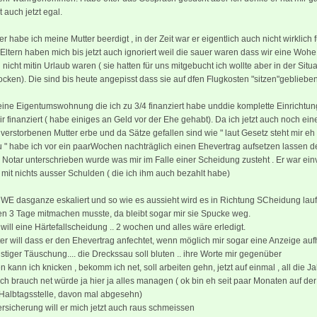
t auch jetzt egal.
 habe ich meine Mutter beerdigt , in der Zeit war er eigentlich auch nicht wirklich 
Eltern haben mich bis jetzt auch ignoriert weil die sauer waren dass wir eine Woh
nicht mitin Urlaub waren ( sie hatten für uns mitgebucht ich wollte aber in der Situa
ocken). Die sind bis heute angepisst dass sie auf dfen Flugkosten "sitzen"geblieben
ine Eigentumswohnung die ich zu 3/4 finanziert habe unddie komplette Einrichtu
r finanziert ( habe einiges an Geld vor der Ehe gehabt). Da ich jetzt auch noch ei
verstorbenen Mutter erbe und da Sätze gefallen sind wie " laut Gesetz steht mir eh
zu " habe ich vor ein paarWochen nachträglich einen Ehevertrag aufsetzen lassen d
Notar unterschrieben wurde was mir im Falle einer Scheidung zusteht . Er war ei
 mit nichts ausser Schulden ( die ich ihm auch bezahlt habe)
 WE dasganze eskaliert und so wie es aussieht wird es in Richtung SCheidung lauf
ten 3 Tage mitmachen musste, da bleibt sogar mir sie Spucke weg.
r will eine Härtefallscheidung .. 2 wochen und alles wäre erledigt.
ter will dass er den Ehevertrag anfechtet, wenn möglich mir sogar eine Anzeige au
stiger Täuschung.... die Dreckssau soll bluten .. ihre Worte mir gegenüber
n kann ich knicken , bekomm ich net, soll arbeiten gehn, jetzt auf einmal , all die J
ch brauch net würde ja hier ja alles managen ( ok bin eh seit paar Monaten auf de
 Halbtagsstelle, davon mal abgesehn)
rsicherung will er mich jetzt auch raus schmeissen