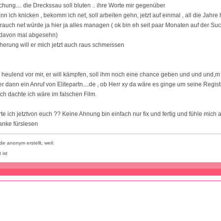
chung.... die Dreckssau soll bluten .. ihre Worte mir gegenüber
nn ich knicken , bekomm ich net, soll arbeiten gehn, jetzt auf einmal , all die Jahre 
rauch net würde ja hier ja alles managen ( ok bin eh seit paar Monaten auf der Su
, davon mal abgesehn)
herung will er mich jetzt auch raus schmeissen
r heulend vor mir, er will kämpfen, soll ihm noch eine chance geben und und und,
 dann ein Anruf von Elitepartn....de , ob Herr xy da wäre es ginge um seine Regist
ch dachte ich wäre im falschen Film.
 ich jetztvon euch ?? Keine Ahnung bin einfach nur fix und fertig und fühle mich 
danke fürslesen
e anonym erstellt, weil:
 ist