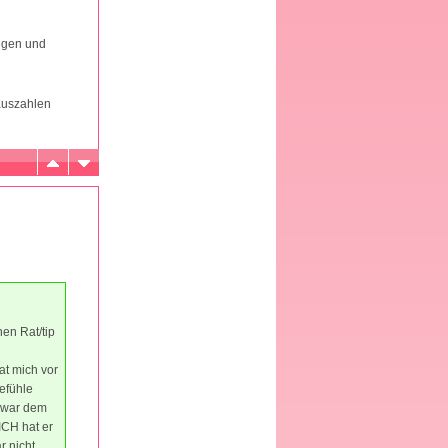
tigen und
 auszahlen
nen Rat/tip
hat mich vor
Gefühle
r war dem
ICH hat er
r nicht