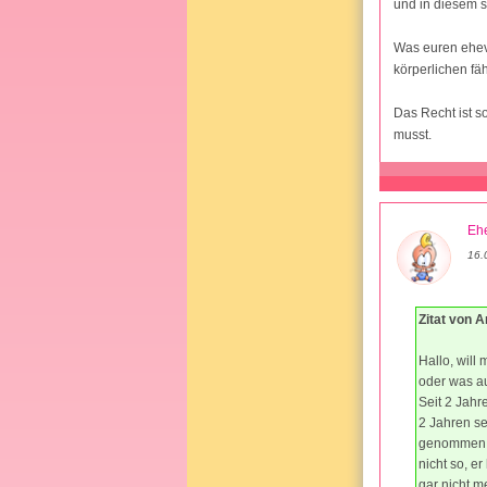
und in diesem st
Was euren eheve
körperlichen fä
Das Recht ist s
musst.
Ehe
16.
Zitat von 
Hallo, will 
oder was a
Seit 2 Jahre
2 Jahren se
genommen ha
nicht so, e
gar nicht m