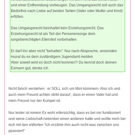
und einer Entfremdung vorbeugen. Das Umgangsrecht soll auch das
Bedürfnis nach Liebe auf beiden Seiten (Vater oder Mutter und Kind)
erfüllen.
Das Umgangsrecht beinhaltet kein Erziehungsrecht. Das
Erziehungsrecht ist als Teil der Personensorge dem
sorgeberechtigten Elternteil vorbehalten.
Er darf ihn aber nicht "behalten". Nur nach Absprache, ansonsten
musst du es dem zuständigem Jugendamt melden.
Aber soweit wird es doch nicht kommen? Du kennst doch deinen
Exmann gut, denke ich.
Nicht falsch verstehen : er SOLL sich um Mini kümmern. Also ich und
auch mein Freund achten strikt darauf , dass er einen Vater hat und
mein Freund nur der Kumpel ist.
Nur leider ist mmein Ex wohl eifersüchtig, dass es bei mir funktioniert
und seine Liebschaft nebenbei einen anderen hatte und wollte mich bei
sich mit den wWorten "ich erzähle ihm auch nicht was zwischen uns
ppassiert"