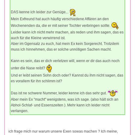
DAS kenne ich leider zur Genüge...
Mein Exfreund hat auch häufig verschiedene Affären an den
Wochenenden da, die er mit seiner Tochter verbringen sollte.
Leider kann ich nicht mehr machen, als reden und ihm sagen, das es
auch für die Kleine verwirrend ist.
Aber im Ggensatz zu euch, hat mein Ex kein Sorgerecht. Trotzdem
muss ich hinnehmen, das er solche unnötigen Sachen macht.
Kann es sein, das er dich verletzen will, wenn er dir das auch noch
unter die Nase reibt?
Und er leibt seinen Sohn doch oder? Kannst du ihm nicht sagen, das
es vorallem für ihn schlimm ist?
Das ist ne schwere Nummer, leider kenne ich das sehr gut.
Aber mein Ex "macht" wenigstens, was ich sage. (also hält sich an
Abhol-Schlaf- und Essenszeiten ). Mehr kann ich leider nicht
verlangen.
ich frage mich nur warum unsere Exen sowas machen ? Ich meine,