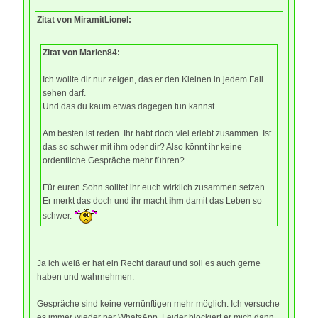
Zitat von MiramitLionel:
Zitat von Marlen84:
Ich wollte dir nur zeigen, das er den Kleinen in jedem Fall
sehen darf.
Und das du kaum etwas dagegen tun kannst.
Am besten ist reden. Ihr habt doch viel erlebt zusammen. Ist
das so schwer mit ihm oder dir? Also könnt ihr keine
ordentliche Gespräche mehr führen?
Für euren Sohn solltet ihr euch wirklich zusammen setzen.
Er merkt das doch und ihr macht
ihm
damit das Leben so
schwer.
Ja ich weiß er hat ein Recht darauf und soll es auch gerne
haben und wahrnehmen.
Gespräche sind keine vernünftigen mehr möglich. Ich versuche
es immer wieder per WhatsApp. Leider blockiert er mich dann