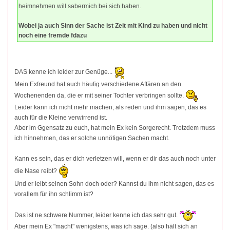
heimnehmen will sabermich bei sich haben.
Wobei ja auch Sinn der Sache ist Zeit mit Kind zu haben und nicht
noch eine fremde fdazu
DAS kenne ich leider zur Genüge...
Mein Exfreund hat auch häufig verschiedene Affären an den
Wochenenden da, die er mit seiner Tochter verbringen sollte.
Leider kann ich nicht mehr machen, als reden und ihm sagen, das es
auch für die Kleine verwirrend ist.
Aber im Ggensatz zu euch, hat mein Ex kein Sorgerecht. Trotzdem muss
ich hinnehmen, das er solche unnötigen Sachen macht.
Kann es sein, das er dich verletzen will, wenn er dir das auch noch unter
die Nase reibt?
Und er leibt seinen Sohn doch oder? Kannst du ihm nicht sagen, das es
vorallem für ihn schlimm ist?
Das ist ne schwere Nummer, leider kenne ich das sehr gut.
Aber mein Ex "macht" wenigstens, was ich sage. (also hält sich an