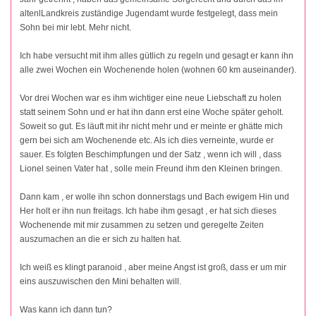
altenlLandkreis zuständige Jugendamt wurde festgelegt, dass mein
Sohn bei mir lebt. Mehr nicht.
Ich habe versucht mit ihm alles gütlich zu regeln und gesagt er kann ihn
alle zwei Wochen ein Wochenende holen (wohnen 60 km auseinander).
Vor drei Wochen war es ihm wichtiger eine neue Liebschaft zu holen
statt seinem Sohn und er hat ihn dann erst eine Woche später geholt.
Soweit so gut. Es läuft mit ihr nicht mehr und er meinte er ghätte mich
gern bei sich am Wochenende etc. Als ich dies verneinte, wurde er
sauer. Es folgten Beschimpfungen und der Satz , wenn ich will , dass
Lionel seinen Vater hat , solle mein Freund ihm den Kleinen bringen.
Dann kam , er wolle ihn schon donnerstags und Bach ewigem Hin und
Her holt er ihn nun freitags. Ich habe ihm gesagt , er hat sich dieses
Wochenende mit mir zusammen zu setzen und geregelte Zeiten
auszumachen an die er sich zu halten hat.
Ich weiß es klingt paranoid , aber meine Angst ist groß, dass er um mir
eins auszuwischen den Mini behalten will.
Was kann ich dann tun?