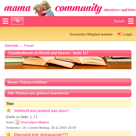
Forum
Kostenlos Mitglied werden
Login
Startseite
Forum
Familienforum zu Recht und Gesetz - Seite 117
Neues Thema eröffnen
Alle Themen als gelesen markieren
Titel
Vielleicht was jemand was dazu?
[Gehe zu Seite:
1
,
2
]
Autor:
Ehemaliges Mitglied
Antworten: 16 | Letzter Beitrag: 29.11.2007 20:55
Elterngeld trotz Vertragsende???