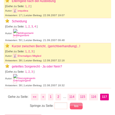
Elterngeld nach der Ausbildung
[Gehe zu Seite:
1
,
2
]
Autor:
orquidea
Antworten: 17 | Letzter Beitrag: 22.09.2007 19:07
Scheidung
[Gehe zu Seite:
1
,
2
,
3
,
4
]
Autor:
lieblingsmami
Antworten: 50 | Letzter Beitrag: 21.09.2007 09:48
Kurzer zwischen Bericht.. (gerichtverhandlung)...!
[Gehe zu Seite:
1
,
2
,
3
]
Autor:
Ehemaliges Mitglied
Antworten: 38 | Letzter Beitrag: 12.09.2007 22:16
geteiltes Sorgerecht - Ja oder Nein?
[Gehe zu Seite:
1
,
2
,
3
]
Autor:
Grenzgängerin
Antworten: 38 | Letzter Beitrag: 22.08.2007 18:32
...
Gehe zu Seite:
««
«
1
2
114
115
116
117
Springe zu Seite: