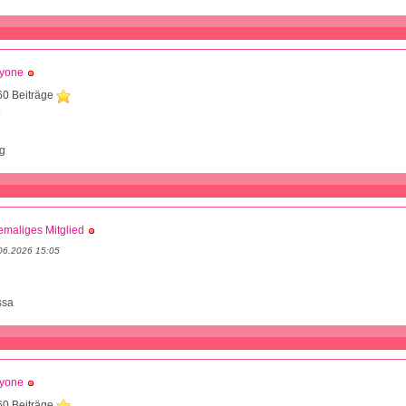
dyone
60 Beiträge
6
g
maliges Mitglied
06.2026 15:05
ssa
dyone
60 Beiträge