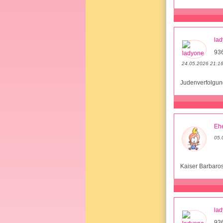
la
93
24.05.2026 21:1
Judenverfolgun
Ehe
05.
Kaiser Barbaro
la
93