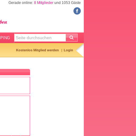
Gerade online:
8 Mitglieder
und 1053 Gäste
FORUM
Meine Forenthemen
Meine Forenbeiträge
PING
Gemerkte Themen
Kostenlos Mitglied werden
Login
Neueste Themen
Aktuell diskutiert
Forenticker
Forenbilder
Forenregeln