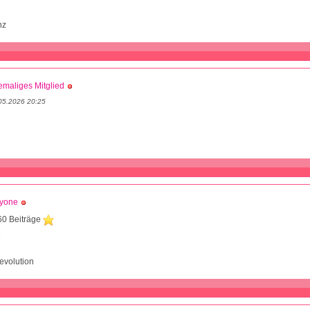
nz
maliges Mitglied
05.2026 20:25
dyone
60 Beiträge
4
evolution