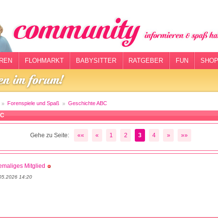
REN
FLOHMARKT
BABYSITTER
RATGEBER
FUN
SHOP
Forenspiele und Spaß
Geschichte ABC
BC
Gehe zu Seite:
««
«
1
2
3
4
»
»»
maliges Mitglied
05.2026 14:20