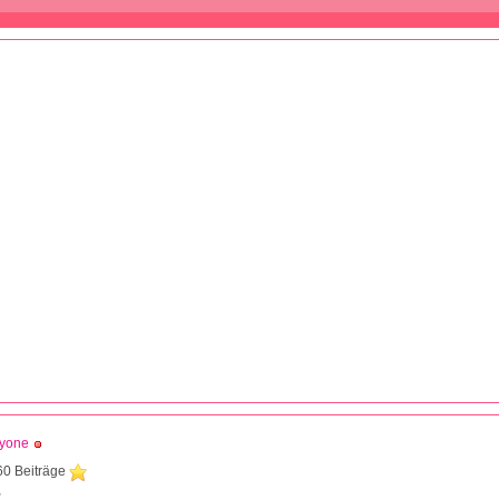
dyone
60 Beiträge
2