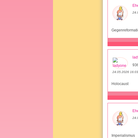
Ehe
24.
Gegenreformat
la
93
24.05.2026 16:0
Holocaust
Ehe
24.
Imperialismus