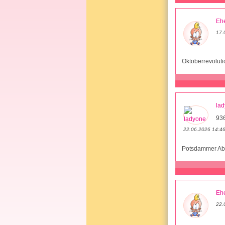
Ehe
17.
Oktoberrevoluti
la
93
22.06.2026 14:4
Potsdammer A
Ehe
22.