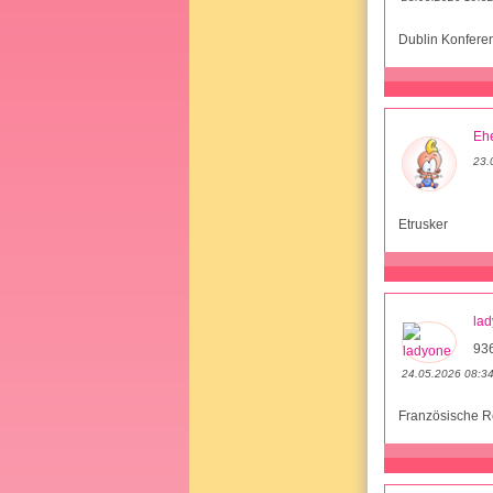
Dublin Konfere
Ehe
23.
Etrusker
la
93
24.05.2026 08:3
Französische R