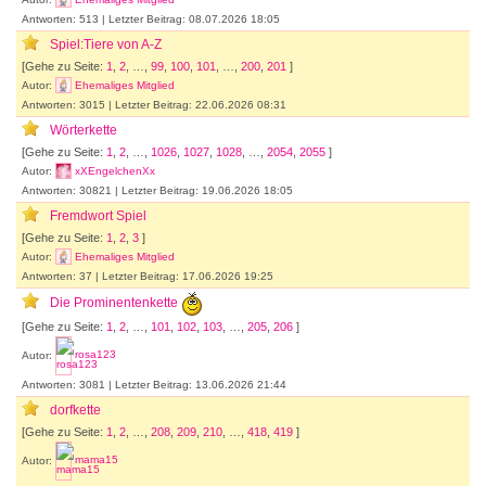
Antworten: 513 | Letzter Beitrag: 08.07.2026 18:05
Spiel:Tiere von A-Z
[Gehe zu Seite:
1
,
2
, …,
99
,
100
,
101
, …,
200
,
201
]
Autor:
Ehemaliges Mitglied
Antworten: 3015 | Letzter Beitrag: 22.06.2026 08:31
Wörterkette
[Gehe zu Seite:
1
,
2
, …,
1026
,
1027
,
1028
, …,
2054
,
2055
]
Autor:
xXEngelchenXx
Antworten: 30821 | Letzter Beitrag: 19.06.2026 18:05
Fremdwort Spiel
[Gehe zu Seite:
1
,
2
,
3
]
Autor:
Ehemaliges Mitglied
Antworten: 37 | Letzter Beitrag: 17.06.2026 19:25
Die Prominentenkette
[Gehe zu Seite:
1
,
2
, …,
101
,
102
,
103
, …,
205
,
206
]
Autor:
rosa123
Antworten: 3081 | Letzter Beitrag: 13.06.2026 21:44
dorfkette
[Gehe zu Seite:
1
,
2
, …,
208
,
209
,
210
, …,
418
,
419
]
Autor:
mama15