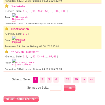
Antworten: 6271 | Letzter Beitrag: 06.06.2026 22:40
Städtekette
[Gehe zu Seite:
1
,
2
, …,
951
,
952
,
953
, …,
1905
,
1906
]
Autor:
Dreamgate
Antworten: 28580 | Letzter Beitrag: 05.06.2026 15:05
Trisoziationen
[Gehe zu Seite:
1
,
2
]
Autor:
Mama25
Antworten: 29 | Letzter Beitrag: 04.06.2026 15:01
*** ABC der Namen***
[Gehe zu Seite:
1
,
2
, …,
42
,
43
,
44
, …,
87
,
88
]
Autor:
oOLena_LoveOo
Antworten: 1314 | Letzter Beitrag: 24.05.2026 21:50
...
Gehe zu Seite:
1
2
3
4
28
29
»
»»
Springe zu Seite:
Neues Thema eröffnen