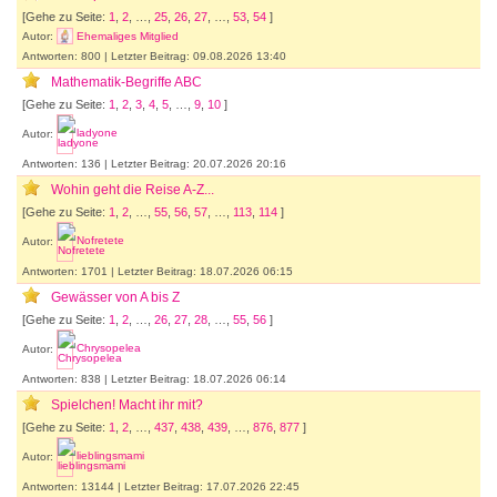
[Gehe zu Seite:
1
,
2
, …,
25
,
26
,
27
, …,
53
,
54
]
Autor:
Ehemaliges Mitglied
Antworten: 800 | Letzter Beitrag: 09.08.2026 13:40
Mathematik-Begriffe ABC
[Gehe zu Seite:
1
,
2
,
3
,
4
,
5
, …,
9
,
10
]
Autor:
ladyone
Antworten: 136 | Letzter Beitrag: 20.07.2026 20:16
Wohin geht die Reise A-Z...
[Gehe zu Seite:
1
,
2
, …,
55
,
56
,
57
, …,
113
,
114
]
Autor:
Nofretete
Antworten: 1701 | Letzter Beitrag: 18.07.2026 06:15
Gewässer von A bis Z
[Gehe zu Seite:
1
,
2
, …,
26
,
27
,
28
, …,
55
,
56
]
Autor:
Chrysopelea
Antworten: 838 | Letzter Beitrag: 18.07.2026 06:14
Spielchen! Macht ihr mit?
[Gehe zu Seite:
1
,
2
, …,
437
,
438
,
439
, …,
876
,
877
]
Autor:
lieblingsmami
Antworten: 13144 | Letzter Beitrag: 17.07.2026 22:45