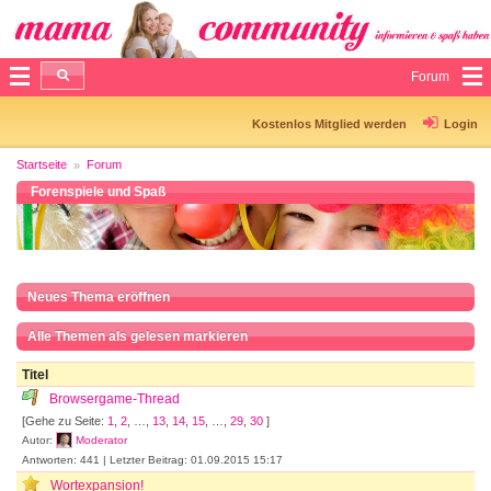
Forum
Kostenlos Mitglied werden
Login
Startseite
Forum
Forenspiele und Spaß
Neues Thema eröffnen
Alle Themen als gelesen markieren
Titel
Browsergame-Thread
[Gehe zu Seite:
1
,
2
, …,
13
,
14
,
15
, …,
29
,
30
]
Autor:
Moderator
Antworten: 441 | Letzter Beitrag: 01.09.2015 15:17
Wortexpansion!