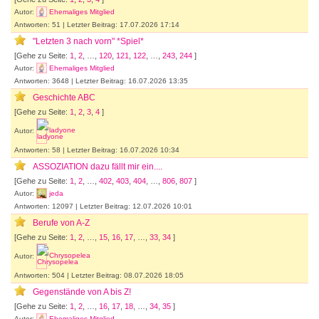
Autor:
Ehemaliges Mitglied
Antworten: 51 | Letzter Beitrag: 17.07.2026 17:14
"Letzten 3 nach vorn" *Spiel*
[Gehe zu Seite:
1
,
2
, …,
120
,
121
,
122
, …,
243
,
244
]
Autor:
Ehemaliges Mitglied
Antworten: 3648 | Letzter Beitrag: 16.07.2026 13:35
Geschichte ABC
[Gehe zu Seite:
1
,
2
,
3
,
4
]
Autor:
ladyone
Antworten: 58 | Letzter Beitrag: 16.07.2026 10:34
ASSOZIATION dazu fällt mir ein....
[Gehe zu Seite:
1
,
2
, …,
402
,
403
,
404
, …,
806
,
807
]
Autor:
jeda
Antworten: 12097 | Letzter Beitrag: 12.07.2026 10:01
Berufe von A-Z
[Gehe zu Seite:
1
,
2
, …,
15
,
16
,
17
, …,
33
,
34
]
Autor:
Chrysopelea
Antworten: 504 | Letzter Beitrag: 08.07.2026 18:05
Gegenstände von A bis Z!
[Gehe zu Seite:
1
,
2
, …,
16
,
17
,
18
, …,
34
,
35
]
Autor:
Ehemaliges Mitglied