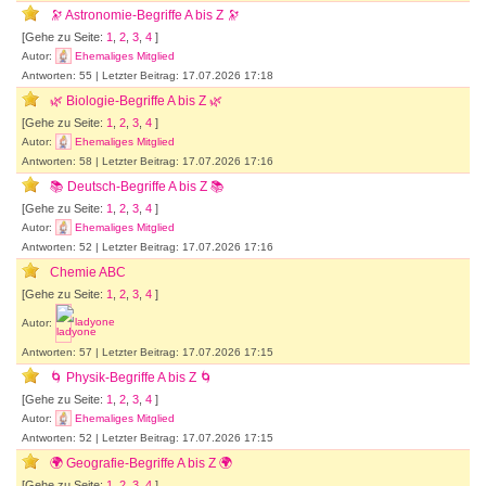
🔭 Astronomie-Begriffe A bis Z 🔭
[Gehe zu Seite:
1
,
2
,
3
,
4
]
Autor:
Ehemaliges Mitglied
Antworten: 55 | Letzter Beitrag: 17.07.2026 17:18
🌿 Biologie-Begriffe A bis Z 🌿
[Gehe zu Seite:
1
,
2
,
3
,
4
]
Autor:
Ehemaliges Mitglied
Antworten: 58 | Letzter Beitrag: 17.07.2026 17:16
📚 Deutsch-Begriffe A bis Z 📚
[Gehe zu Seite:
1
,
2
,
3
,
4
]
Autor:
Ehemaliges Mitglied
Antworten: 52 | Letzter Beitrag: 17.07.2026 17:16
Chemie ABC
[Gehe zu Seite:
1
,
2
,
3
,
4
]
Autor:
ladyone
Antworten: 57 | Letzter Beitrag: 17.07.2026 17:15
🌀 Physik-Begriffe A bis Z 🌀
[Gehe zu Seite:
1
,
2
,
3
,
4
]
Autor:
Ehemaliges Mitglied
Antworten: 52 | Letzter Beitrag: 17.07.2026 17:15
🌍 Geografie-Begriffe A bis Z 🌍
[Gehe zu Seite:
1
,
2
,
3
,
4
]