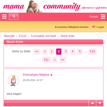
Forum
Kostenlos Mitglied werden
Login
Startseite
Forum
Forenspiele und Spaß
Musik-Kette
Musik-Kette
...
Gehe zu Seite:
««
«
1
2
3
4
5
510
511
»
»»
Ehemaliges Mitglied
26.05.2011 10:37
nina hagen