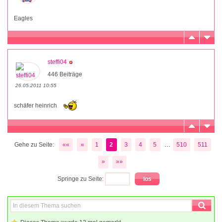
Eagles
steffi04
446 Beiträge
26.05.2011 10:55
schäfer heinrich
...
Gehe zu Seite:
««
«
1
2
3
4
5
510
511
»
»»
Springe zu Seite: