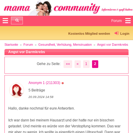
Forum
Kostenlos Mitglied werden
Login
Startseite
Forum
Gesundheit, Verhütung, Menstruation
Angst vor Darmkrebs
Angst vor Darmkrebs
Gehe zu Seite:
««
«
1
2
Anonym 1 (211303)
5 Beiträge
20.09.2024 14:58
Hallo, danke nochmal für eure Antworten.
Ich war dann bei meinem Hausarzt und der hatte nur ein bisschen
getastet. Und meinte es würde von der Verstopfung kommen. Das war
mir aber zu wenig. Ich wollte ja eigentlich einen Ultraschall. Dann war