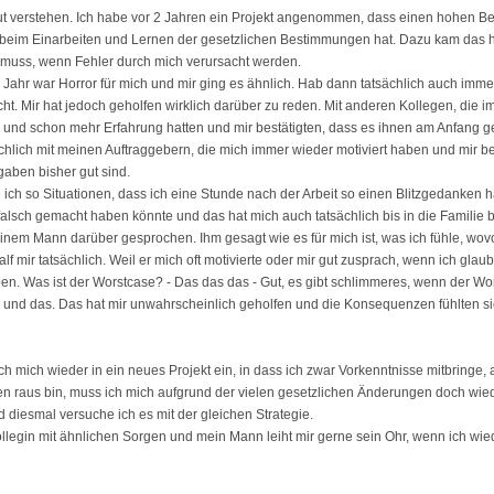
ut verstehen. Ich habe vor 2 Jahren ein Projekt angenommen, dass einen hohen Be
e beim Einarbeiten und Lernen der gesetzlichen Bestimmungen hat. Dazu kam das 
 muss, wenn Fehler durch mich verursacht werden.
 Jahr war Horror für mich und mir ging es ähnlich. Hab dann tatsächlich auch imme
t. Mir hat jedoch geholfen wirklich darüber zu reden. Mit anderen Kollegen, die i
n und schon mehr Erfahrung hatten und mir bestätigten, dass es ihnen am Anfang 
chlich mit meinen Auftraggebern, die mich immer wieder motiviert haben und mir be
aben bisher gut sind.
ich so Situationen, dass ich eine Stunde nach der Arbeit so einen Blitzgedanken ha
alsch gemacht haben könnte und das hat mich auch tatsächlich bis in die Familie b
inem Mann darüber gesprochen. Ihm gesagt wie es für mich ist, was ich fühle, wovo
f mir tatsächlich. Weil er mich oft motivierte oder mir gut zusprach, wenn ich glau
n. Was ist der Worstcase? - Das das das - Gut, es gibt schlimmeres, wenn der Worst
und das. Das hat mir unwahrscheinlich geholfen und die Konsequenzen fühlten si
ich mich wieder in ein neues Projekt ein, in dass ich zwar Vorkenntnisse mitbringe, 
en raus bin, muss ich mich aufgrund der vielen gesetzlichen Änderungen doch wie
d diesmal versuche ich es mit der gleichen Strategie.
llegin mit ähnlichen Sorgen und mein Mann leiht mir gerne sein Ohr, wenn ich wie