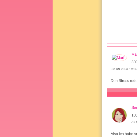
Mar
30
05.08.2025 10:0
Den Stress red
Se
10
05.
Also ich habe 