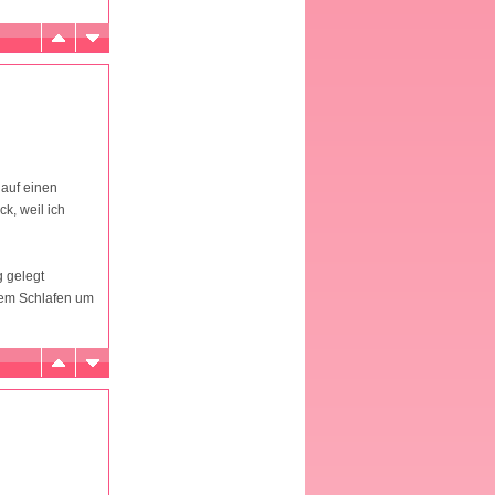
 auf einen
k, weil ich
g gelegt
 dem Schlafen um