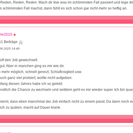
 Reden, Reden, Reden. Mach dir klar was im schlimmsten Fall passiert und lege d
m schlimmsten Fall machst, dann fühlt es sich schon gar nicht mehr so heftig an.
rie2010
51 Beiträge
08.2025 14:49
oft den Job gewechselt.
s gut. Aber in manchen ging es mir wie dir.
 mehr möglich, schnell gereizt, Schlaflosigkeit usw.
uch ganz viel probiert, wollte nicht aufgeben.
fang diesen Jahres habe ich so gelebt.
endlich die Chance zu wechseln und seitdem geht es mir wieder super. Ich bin quas
lernt, dass eben manchmal der Job einfach nicht zu einem passt. Da dann noch e
ich zu quälen, macht auf Dauer krank.