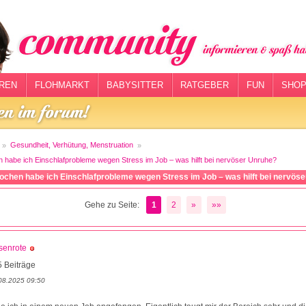
REN
FLOHMARKT
BABYSITTER
RATGEBER
FUN
SHOP
Gesundheit, Verhütung, Menstruation
n habe ich Einschlafprobleme wegen Stress im Job – was hilft bei nervöser Unruhe?
Wochen habe ich Einschlafprobleme wegen Stress im Job – was hilft bei nervös
Gehe zu Seite:
1
2
»
»»
senrote
 Beiträge
08.2025 09:50