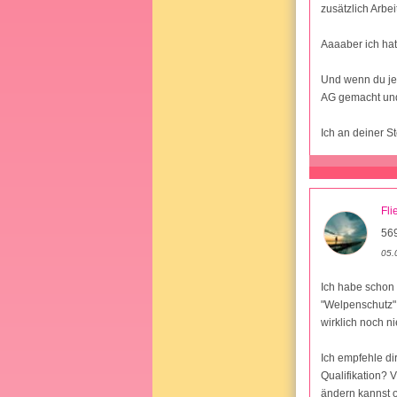
zusätzlich Arbei
Aaaaber ich hat
Und wenn du jetz
AG gemacht und 
Ich an deiner S
Fli
569
05.
Ich habe schon 
"Welpenschutz". 
wirklich noch n
Ich empfehle dir
Qualifikation? V
ändern kannst o