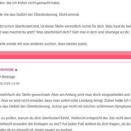
ten, die ich früher nicht gemacht habe.
te nie das Gefühl der Überforderung. Nicht einmal.
t schon überfordert bist, ist diese Stelle vermutlich nichts für dich. Was hast du be
was machst du jetzt? Was überfordert dich? Geh mal in dich und überlege es dir.
telle würde mir was anderes suchen, dass besser passt.
ederblüte
 Beiträge
08.2025 13:38
mehrfach die Stelle gewechselt. Aber am Anfang wird man doch eingearbeitet und
Also es wird nicht erwartet, dass man sofort volle Leistung bringt. Daher hatte ich 
ie das Gefühl der Überforderung. Schon gar nicht mit solchen schlimmen Symptom
 zu prüfen, warum du dich überfordert fühlst. Vielleicht entspricht der Job nicht dei
ielleicht erwarten die Kollegen zu viel? Auf jeden Fall solltest du dich fragen, ob d
der ob es sinnvoll ist, einen neuen zu suchen.