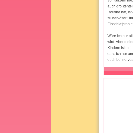
Vor Kurzem habe
auch größtentei
Routine hat, is
zu nervöser Unr
Einschlafprobl
Wäre ich nur al
wird. Aber mein
Kindern ist mei
dass ich nur am
euch bei nervös