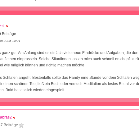
isi
 Beiträge
08.2025 14:21
s ganz gut. Am Anfang sind es einfach viele neue Eindrücke und Aufgaben, die dort
f einen einprasseln. Solche Situationen lassen mich auch schnell erschöpft zurüc
viel wie möglich können und richtig machen möchte.
s Schlafen angeht: Bestenfalls sollte das Handy eine Stunde vor dem Schlafen we
r einen schönen Tee, ließ ein Buch oder versuch Meditation als festes Ritual vor
n. Bald hat es sich wieder eingespielt
labras2
67 Beiträge
4