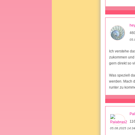
hey
460
05.
Ich verstehe da
zukommen und au
gern direkt so 
Was speziell da
werden. Mach di
runter zu komme
Pa
11
05.08.2025 14:3