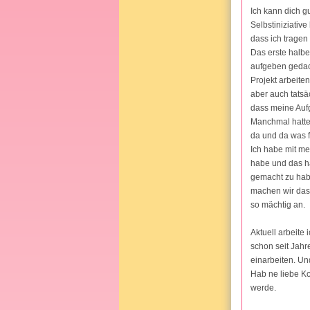
Ich kann dich g
Selbstiniziativ
dass ich tragen
Das erste halbe
aufgeben gedach
Projekt arbeite
aber auch tatsä
dass meine Aufg
Manchmal hatte 
da und da was f
Ich habe mit me
habe und das hal
gemacht zu habe
machen wir das 
so mächtig an.
Aktuell arbeite 
schon seit Jahr
einarbeiten. Un
Hab ne liebe Ko
werde.