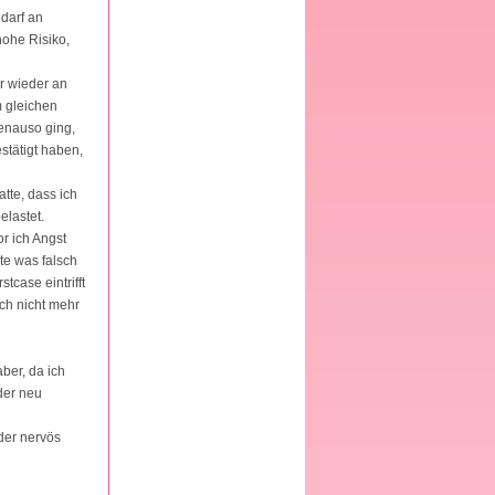
darf an
hohe Risiko,
r wieder an
m gleichen
genauso ging,
stätigt haben,
tte, dass ich
elastet.
r ich Angst
bte was falsch
case eintrifft
ch nicht mehr
aber, da ich
der neu
der nervös