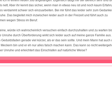
 ich in einem neuen Job angefangen. Eigentlich taugt mir der Bereich sehr und di
ls nett. Aber ihr kennt das sicher, wenn man in etwas neu ist und noch kaum Erfah
t es verdammt schwer sich einzuarbeiten. Bei mir führt das leider sehr zum Gedank
uhe. Das begleitet mich inzwischen leider auch in der Freizeit und führt auch zu
emen wegen Stress im Beruf.
leine, würde ich wahrscheinlich versuchen einfach durchzuhalten und zu warten bi
e Unruhe durch Überforderung wirkt sich leider auch auf meine ganze Familie aus
n Geduldsfaden gerade viel kürzer, als er das sein sollte. Und mein Mann hat auch 
 Meckern bin und er eh nur alles falsch machen kann. Das kann so nicht weitergehe
er Unruhe und erleichtert das Einschlafen auf natürliche Weise?