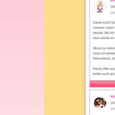
Ro
165
15.
Danke euch! Das
meinem Leben i
musste. Bei mir
dann würde es n
Stress zu reduz
muss ich arbeit
Wäschekorb, al
Handy öfter weg
helfen euch am
Ma
181
15.