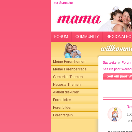
zur Startseite
rtseite
rum
mmunity
FORUM
COMMUNITY
REGIONALFO
gionalforen
ohmarkt
Meine Forenthemen
Startseite
Forum
ysitter
Meine Forenbeiträge
Seit ein paar Woche
Seit ein paar 
Gemerkte Themen
tgeber
Neueste Themen
n
Aktuell diskutiert
Forenticker
opping
Ro
Forenbilder
165
Forenregeln
sloggen
05.