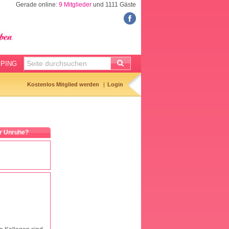
Gerade online:
9 Mitglieder
und 1111 Gäste
FORUM
Meine Forenthemen
Meine Forenbeiträge
PING
Gemerkte Themen
Kostenlos Mitglied werden
Login
Neueste Themen
Aktuell diskutiert
er Unruhe?
Forenticker
Forenbilder
Forenregeln