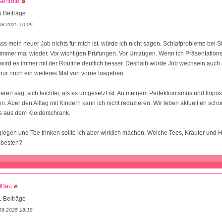
senrote
 Beiträge
08.2025 10:09
s mein neuer Job nichts für mich ist, würde ich nicht sagen. Schlafprobleme bei Str
mmer mal wieder. Vor wichtigen Prüfungen. Vor Umzügen. Wenn ich Präsentatione
 wird es immer mit der Routine deutlich besser. Deshalb würde Job wechseln auch 
ur noch ein weiteres Mal von vorne losgehen.
ieren sagt sich leichter, als es umgesetzt ist. An meinem Perfektionismus und Impo
en. Aber den Alltag mit Kindern kann ich nicht reduzieren. Wir leben aktuell eh sc
s aus dem Kleiderschrank.
legen und Tee trinken sollte ich aber wirklich machen. Welche Tees, Kräuter und H
 besten?
tBau
 Beiträge
08.2025 18:18