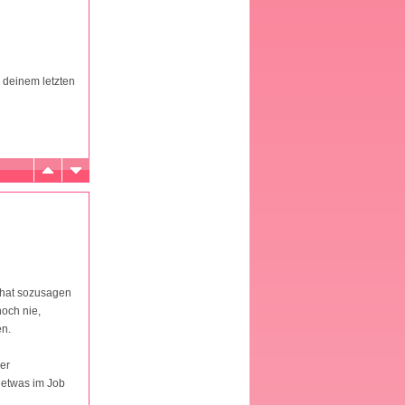
i deinem letzten
 hat sozusagen
noch nie,
en.
ner
u etwas im Job