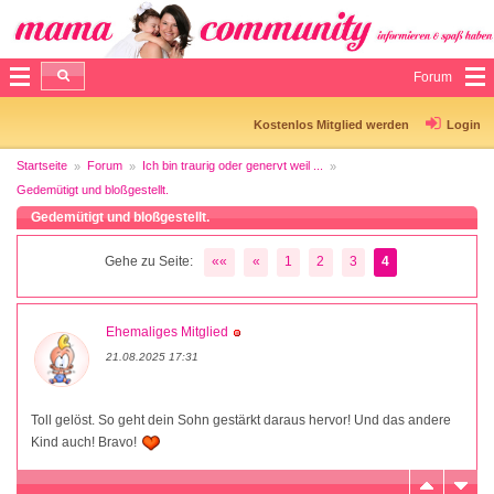
Forum
Kostenlos Mitglied werden
Login
Startseite
Forum
Ich bin traurig oder genervt weil ...
Gedemütigt und bloßgestellt.
Gedemütigt und bloßgestellt.
Gehe zu Seite:
««
«
1
2
3
4
Ehemaliges Mitglied
21.08.2025 17:31
Toll gelöst. So geht dein Sohn gestärkt daraus hervor! Und das andere
Kind auch! Bravo!