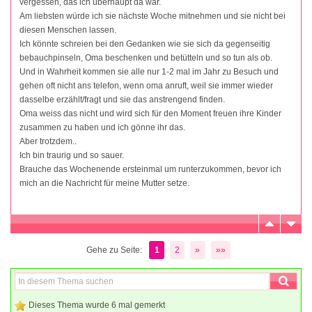
vergessen, das ich überhaupt da war.
Am liebsten würde ich sie nächste Woche mitnehmen und sie nicht bei
diesen Menschen lassen.
Ich könnte schreien bei den Gedanken wie sie sich da gegenseitig
bebauchpinseln, Oma beschenken und betütteln und so tun als ob.
Und in Wahrheit kommen sie alle nur 1-2 mal im Jahr zu Besuch und
gehen oft nicht ans telefon, wenn oma anruft, weil sie immer wieder
dasselbe erzählt/fragt und sie das anstrengend finden.
Oma weiss das nicht und wird sich für den Moment freuen ihre Kinder
zusammen zu haben und ich gönne ihr das.
Aber trotzdem..
Ich bin traurig und so sauer.
Brauche das Wochenende ersteinmal um runterzukommen, bevor ich
mich an die Nachricht für meine Mutter setze.
Gehe zu Seite:
1
2
»
»»
Dieses Thema wurde 6 mal gemerkt