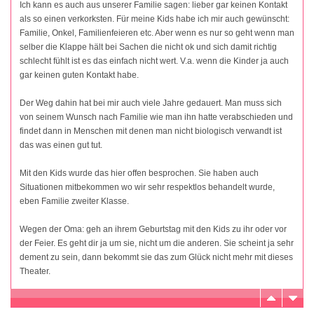
Ich kann es auch aus unserer Familie sagen: lieber gar keinen Kontakt
als so einen verkorksten. Für meine Kids habe ich mir auch gewünscht:
Familie, Onkel, Familienfeieren etc. Aber wenn es nur so geht wenn man
selber die Klappe hält bei Sachen die nicht ok und sich damit richtig
schlecht fühlt ist es das einfach nicht wert. V.a. wenn die Kinder ja auch
gar keinen guten Kontakt habe.
Der Weg dahin hat bei mir auch viele Jahre gedauert. Man muss sich
von seinem Wunsch nach Familie wie man ihn hatte verabschieden und
findet dann in Menschen mit denen man nicht biologisch verwandt ist
das was einen gut tut.
Mit den Kids wurde das hier offen besprochen. Sie haben auch
Situationen mitbekommen wo wir sehr respektlos behandelt wurde,
eben Familie zweiter Klasse.
Wegen der Oma: geh an ihrem Geburtstag mit den Kids zu ihr oder vor
der Feier. Es geht dir ja um sie, nicht um die anderen. Sie scheint ja sehr
dement zu sein, dann bekommt sie das zum Glück nicht mehr mit dieses
Theater.