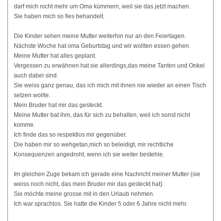
darf mich nicht mehr um Oma kümmern, weil sie das jetzt machen.
Sie haben mich so fies behandelt.
Die Kinder sehen meine Mutter weiterhin nur an den Feiertagen.
Nächste Woche hat oma Geburtstag und wir wollten essen gehen.
Meine Mutter hat alles geplant.
Vergessen zu erwähnen hat sie allerdings,das meine Tanten und Onkel
auch dabei sind.
Sie weiss ganz genau, das ich mich mit ihnen nie wieder an einen Tisch
setzen wollte.
Mein Bruder hat mir das gesteckt.
Meine Mutter bat ihm, das für sich zu behalten, weil ich sonst nicht
komme.
Ich finde das so respektlos mir gegenüber.
Die haben mir so wehgetan,mich so beleidigt, mir rechtliche
Konsequenzen angedroht, wenn ich sie weiter bestehle.
Im gleichen Zuge bekam ich gerade eine Nachricht meiner Mutter (sie
weiss noch nicht, das mein Bruder mir das gesteckt hat).
Sie möchte meine grosse mit in den Urlaub nehmen.
Ich war sprachlos. Sie hatte die Kinder 5 oder 6 Jahre nicht mehr.