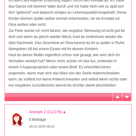
Ich kann aus eigener Erfahrung sagen, bricht den Kontakt ab. Ich habe
das Ganze mit meinem Vater durch und ich habe mich viel zu spät von
ihm "getrennt" und dadurch einiges an Lebensqualität eingebüßt. Deine
Kinder können später selber einmal entscheiden, ob sie Kontakt zur
Oma wollen oder nicht.
Zur Feier würde ich nicht fahren, die negative Stimmung ist nicht gut für
dich und wenn du gleich wieder fährst, hast du hinterrücks wieder die
üble Nachrede. Das Geschenk an Oma kannst du ihr ja später in Ruhe
übergeben zB bei einem Essen mit ihr deinen Kindern.
Hast du deiner Mutter eigentlich schon mal gesagt, wie sehr dich ihr
Verhalten verletzt hat? Wenn nicht, würde ich das tun, entweder in
einem 4 Augengespräch oder einem Brief. Es erleichtert einen
ungemein, wenn man sich das Alles von der Seele reden/schreiben
kann, du solltest nur keine Antwort erwarten und selbst wenn nichts oder
nur negatives zurückkommt, kannst du leichter damit abschließen.
Anonym 2 (212276)
0 Beiträge
28.02.2026 08:22