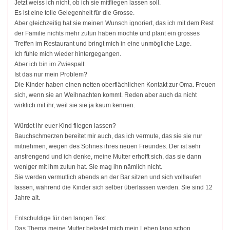
Jetzt weiss ich nicht, ob ich sie mitfliegen lassen soll.
Es ist eine tolle Gelegenheit für die Grosse.
Aber gleichzeitig hat sie meinen Wunsch ignoriert, das ich mit dem Rest
der Familie nichts mehr zutun haben möchte und plant ein grosses
Treffen im Restaurant und bringt mich in eine unmögliche Lage.
Ich fühle mich wieder hintergegangen.
Aber ich bin im Zwiespalt.
Ist das nur mein Problem?
Die Kinder haben einen netten oberflächlichen Kontakt zur Oma. Freuen
sich, wenn sie an Weihnachten kommt. Reden aber auch da nicht
wirklich mit ihr, weil sie sie ja kaum kennen.
Würdet ihr euer Kind fliegen lassen?
Bauchschmerzen bereitet mir auch, das ich vermute, das sie sie nur
mitnehmen, wegen des Sohnes ihres neuen Freundes. Der ist sehr
anstrengend und ich denke, meine Mutter erhofft sich, das sie dann
weniger mit ihm zutun hat. Sie mag ihn nämlich nicht.
Sie werden vermutlich abends an der Bar sitzen und sich volllaufen
lassen, während die Kinder sich selber überlassen werden. Sie sind 12
Jahre alt.
Entschuldige für den langen Text.
Das Thema meine Mutter belastet mich mein Leben lang schon.