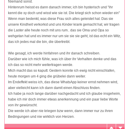
Niemand sonst.
Hintenrum heisst es dann danach immer, ich bin hysterisch und "ihr
kennt die xy doch und wisst wie sie ist. Die kriegt sich schon wieder ein"
Wenn man bedenkt, was diese Frau sich alles geleistet hat. Das sie
unsere Kindheit verkorkst und uns Kinder krank gemacht hat, wir tragen
die Laster alle heute noch mit uns rum.. das sie Oma und Opa so
wehgetan hat und es immer nur um sie sie sie geht, ist das echt ein Witz,
das ich jedes mal die bin, die übertreibt.
Wie gesagt, ich werde hinfahren und ihr danach schreiben.
Darüber wie ich mich fühle, was ich über ihr Verhalten denke und das
ich das so nicht mehr weitertragen werde.
Mich macht das so kaputt. Gestern konnte ich ewig nicht einschlafen,
heute morgen um 4 ging die grübelei dann weiter.
Im Endeffekt weiss ich, das diese WhatsApp keiner ernst nehmen wird,
aber vielleicht kann ich dann damit einen Abschluss finden.
Ich habe ja noch lange darüber nachgedacht und ich glaube insgeheim,
habe ich mir doch immer etwas anerkennung und ein paar liebe Worte
von ihr gewünscht.
Die werde ich aber nie kriegen bzw wenn, dann immer nur zu ihren
Bedingungen und nie wirklich von Herzen.