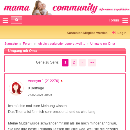
Forum
Kostenlos Mitglied werden
Login
Startseite
Forum
Ich bin traurig oder genervt weil ...
Umgang mit Oma
Umgang mit Oma
Gehe zu Seite:
1
2
»
»»
Anonym 1 (212276)
0 Beiträge
27.02.2026 18:05
Ich möchte mal eure Meinung wissen.
Das Thema ist für mich sehr emotional und es wird lang.
Meine Mutter wurde schwanger mit mir als sie noch minderjährig war.
Sie und ihre beste Freundin liessen die Pille weg, weil sie gleichzeitig