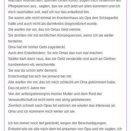
Machten Vollmachten, sperrten Omas Konto, trugen mich hintenrum als
Pflegeperson aus.. sagten, das sie sich jetzt um alles kümmern und ich
mich raushalten soll, weil ich nur das enkelkind bin.
Sie waren alle nicht einmal im Krankenhaus als Opa den Schlaganfal
hatte und auch nicht als darmkrebs diagnostiziert wurde.
Sie warfen mir vor, das ich Omas Geld nehme.
Sie drohten mir mit rechtlichen Konsequenzen, wenn ich sie weiter
bestehle.
Oma hat mir immer Geld zugesteckt.
Auch den Enkelkindern. So wie Omas das nun mal machen.
Später kam dann raus, das sie Geld versteckte und auch an Gärtner,
handwerkern etc verschenkte.
Sie war da schon sehr dement.
Entschuldigt hat sich nie jemand bei mir.
Alle warfen mir vor, das ich mich schlecht um Oma gekümmert habe.
Das ist jetzt 5 Jahre her.
Von der anfangsbesorgnis meiner Mutter und dem Rest der
Verwandtschaft ist nicht mehr viel übrig gebliebenen.
Ziemlich schnell nach Opas tot verloren sie wieder das Interesse an
Oma und ich kümmere mich weiter um sie.
Ich bin immer noch tief gekränkt, wegen der Beschuldigungen.
Entsetzt wie sie alle nach dem tot ankamen von Opa und mir sagten, ich