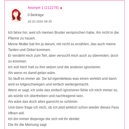
Anonym 1 (212276)
0 Beiträge
28.02.2026 08:35
Ich fahre hin, weil ich meinen Bruder versprochen habe, ihn nicht in die
Pfanne zu hauen.
Meine Mutter bat ihn ja darum, mir nicht zu erzählen, das auch meine
Tanten und Onkel kommen.
Er versteht mich zum Teil, aber versucht mich auch zu überreden, doch
zu kommen.
Ich soll mich halt zu ihm setzen und die anderen ignorieren.
Als wenn es damit getan wäre.
So läuft es immer ab. Sie tut irgendetwas was einen verletzt und dann
wird es totgeschwiegen und einfach weitergemacht.
Wenn er sagt, ich solle das einfach ignorieren fühle ich mich immer so,
als würde ich übertreiben und nachtragend sein.
Als wäre das doch alles garnicht so schlimm.
Und dann frage ich mich, ob ich jetzt wirklich schon wieder dieses Fass
öffnen will.
Ich bin immer diejenige die sich mit ihr streitet.
Die ihr die Meinung sagt.