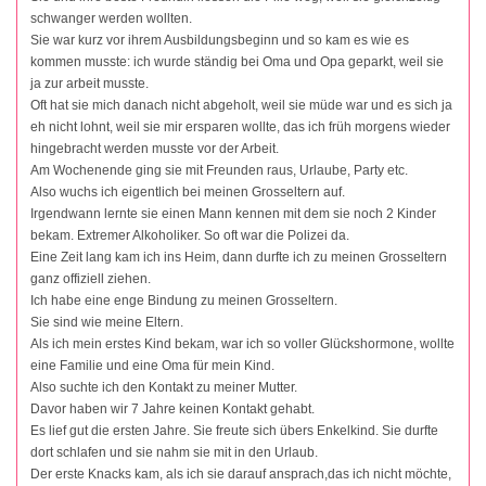
schwanger werden wollten.
Sie war kurz vor ihrem Ausbildungsbeginn und so kam es wie es
kommen musste: ich wurde ständig bei Oma und Opa geparkt, weil sie
ja zur arbeit musste.
Oft hat sie mich danach nicht abgeholt, weil sie müde war und es sich ja
eh nicht lohnt, weil sie mir ersparen wollte, das ich früh morgens wieder
hingebracht werden musste vor der Arbeit.
Am Wochenende ging sie mit Freunden raus, Urlaube, Party etc.
Also wuchs ich eigentlich bei meinen Grosseltern auf.
Irgendwann lernte sie einen Mann kennen mit dem sie noch 2 Kinder
bekam. Extremer Alkoholiker. So oft war die Polizei da.
Eine Zeit lang kam ich ins Heim, dann durfte ich zu meinen Grosseltern
ganz offiziell ziehen.
Ich habe eine enge Bindung zu meinen Grosseltern.
Sie sind wie meine Eltern.
Als ich mein erstes Kind bekam, war ich so voller Glückshormone, wollte
eine Familie und eine Oma für mein Kind.
Also suchte ich den Kontakt zu meiner Mutter.
Davor haben wir 7 Jahre keinen Kontakt gehabt.
Es lief gut die ersten Jahre. Sie freute sich übers Enkelkind. Sie durfte
dort schlafen und sie nahm sie mit in den Urlaub.
Der erste Knacks kam, als ich sie darauf ansprach,das ich nicht möchte,