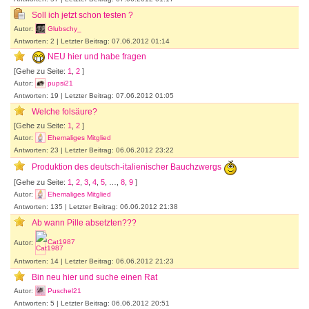
Soll ich jetzt schon testen ?
Autor:
Glubschy_
Antworten: 2 | Letzter Beitrag: 07.06.2012 01:14
NEU hier und habe fragen
[Gehe zu Seite:
1
,
2
]
Autor:
pupsi21
Antworten: 19 | Letzter Beitrag: 07.06.2012 01:05
Welche folsäure?
[Gehe zu Seite:
1
,
2
]
Autor:
Ehemaliges Mitglied
Antworten: 23 | Letzter Beitrag: 06.06.2012 23:22
Produktion des deutsch-italienischer Bauchzwergs
[Gehe zu Seite:
1
,
2
,
3
,
4
,
5
, …,
8
,
9
]
Autor:
Ehemaliges Mitglied
Antworten: 135 | Letzter Beitrag: 06.06.2012 21:38
Ab wann Pille absetzten???
Autor:
Cat1987
Antworten: 14 | Letzter Beitrag: 06.06.2012 21:23
Bin neu hier und suche einen Rat
Autor:
Puschel21
Antworten: 5 | Letzter Beitrag: 06.06.2012 20:51