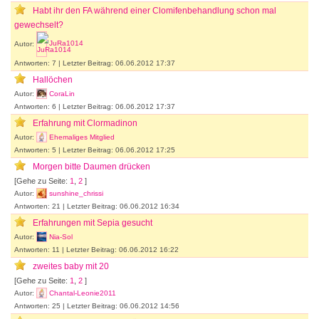
Habt ihr den FA während einer Clomifenbehandlung schon mal
gewechselt?
Autor:
JuRa1014
Antworten: 7 | Letzter Beitrag: 06.06.2012 17:37
Hallöchen
Autor:
CoraLin
Antworten: 6 | Letzter Beitrag: 06.06.2012 17:37
Erfahrung mit Clormadinon
Autor:
Ehemaliges Mitglied
Antworten: 5 | Letzter Beitrag: 06.06.2012 17:25
Morgen bitte Daumen drücken
[Gehe zu Seite:
1
,
2
]
Autor:
sunshine_chrissi
Antworten: 21 | Letzter Beitrag: 06.06.2012 16:34
Erfahrungen mit Sepia gesucht
Autor:
Nia-Sol
Antworten: 11 | Letzter Beitrag: 06.06.2012 16:22
zweites baby mit 20
[Gehe zu Seite:
1
,
2
]
Autor:
Chantal-Leonie2011
Antworten: 25 | Letzter Beitrag: 06.06.2012 14:56