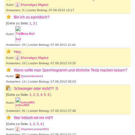
Autor:
Ehemaliges Mitglied
Antworten: 3 | Letzter Beitrag: 07.06.2012 13:17
Bin ich zu egoistisch?
[Gehe zu Seite:
1
,
2
]
Autor:
Tinka-Bell
Antworten: 25 | Letzter Beitrag: 07.06.2012 11:44
Hey...
Autor:
Ehemaliges Mitglied
Antworten: 10 | Letzter Beitrag: 07.06.2012 10:20
Wann sollte man Spermiogramm und ähnliche Tests machen lassen?
Autor:
Quackulinchen1
Antworten: 14 | Letzter Beitrag: 07.06.2012 08:03
Schwanger oder nicht?? :S
[Gehe zu Seite:
1
,
2
,
3
,
4
,
5
,
6
]
Autor:
schnulli92
Antworten: 81 | Letzter Beitrag: 07.06.2012 07:48
Wer hibbelt mit mir mit?!
[Gehe zu Seite:
1
,
2
,
3
,
4
]
Autor:
Chantal-Leonie2011
Antworten: 57 | Letzter Beitrag: 07.06.2012 01:17