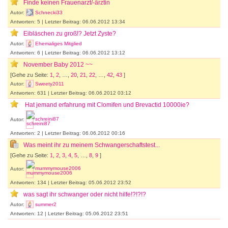
Finde keinen Frauenarzt/-ärztin
Autor:
Schnecki33
Antworten: 5 | Letzter Beitrag: 06.06.2012 13:34
Eibläschen zu groß!? Jetzt Zyste?
Autor:
Ehemaliges Mitglied
Antworten: 6 | Letzter Beitrag: 06.06.2012 13:12
November Baby 2012 ~~
[Gehe zu Seite:
1
,
2
, …,
20
,
21
,
22
, …,
42
,
43
]
Autor:
Sweety2011
Antworten: 631 | Letzter Beitrag: 06.06.2012 03:12
Hat jemand erfahrung mit Clomifen und Brevactid 10000ie?
Autor:
schreini87
Antworten: 2 | Letzter Beitrag: 06.06.2012 00:16
Was meint ihr zu meinem Schwangerschaftstest...
[Gehe zu Seite:
1
,
2
,
3
,
4
,
5
, …,
8
,
9
]
Autor:
mummymouse2006
Antworten: 134 | Letzter Beitrag: 05.06.2012 23:52
was sagt ihr schwanger oder nicht hilfe!?!?!?
Autor:
summer2
Antworten: 12 | Letzter Beitrag: 05.06.2012 23:51