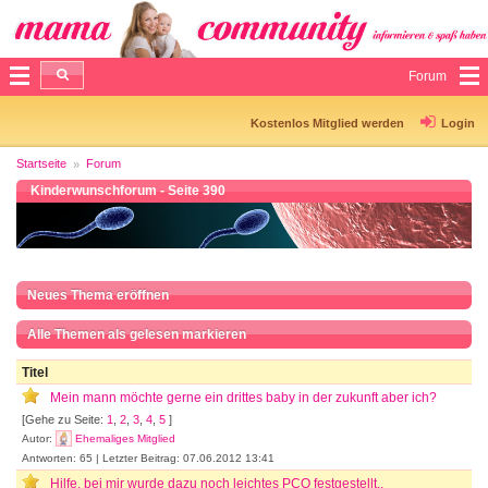
Forum
Kostenlos Mitglied werden
Login
Startseite
Forum
Kinderwunschforum - Seite 390
Neues Thema eröffnen
Alle Themen als gelesen markieren
Titel
Mein mann möchte gerne ein drittes baby in der zukunft aber ich?
[Gehe zu Seite:
1
,
2
,
3
,
4
,
5
]
Autor:
Ehemaliges Mitglied
Antworten: 65 | Letzter Beitrag: 07.06.2012 13:41
Hilfe, bei mir wurde dazu noch leichtes PCO festgestellt..