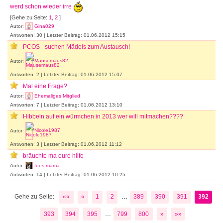
werd schon wieder irre
[Gehe zu Seite:
1
,
2
]
Autor:
Gina029
Antworten: 30 | Letzter Beitrag: 01.06.2012 15:15
PCOS - suchen Mädels zum Austausch!
Autor:
Mausemaus82
Antworten: 2 | Letzter Beitrag: 01.06.2012 15:07
Mal eine Frage?
Autor:
Ehemaliges Mitglied
Antworten: 7 | Letzter Beitrag: 01.06.2012 13:10
Hibbeln auf ein würmchen in 2013 wer will mitmachen????
Autor:
Nicole1987
Antworten: 3 | Letzter Beitrag: 01.06.2012 11:12
bräuchte ma eure hilfe
Autor:
fees-mama
Antworten: 14 | Letzter Beitrag: 01.06.2012 10:25
...
Gehe zu Seite:
««
«
1
2
389
390
391
392
...
393
394
395
799
800
»
»»