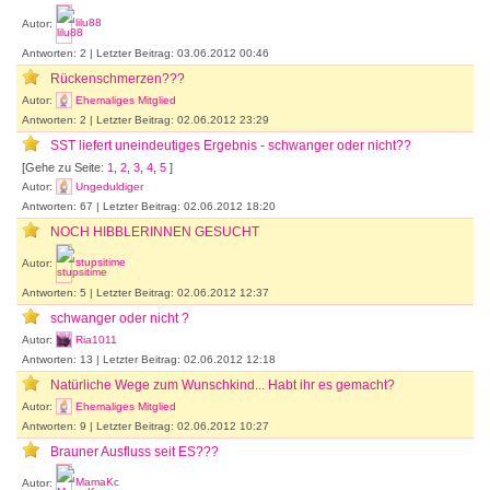
Autor:
lilu88
Antworten: 2 | Letzter Beitrag: 03.06.2012 00:46
Rückenschmerzen???
Autor:
Ehemaliges Mitglied
Antworten: 2 | Letzter Beitrag: 02.06.2012 23:29
SST liefert uneindeutiges Ergebnis - schwanger oder nicht??
[Gehe zu Seite:
1
,
2
,
3
,
4
,
5
]
Autor:
Ungeduldiger
Antworten: 67 | Letzter Beitrag: 02.06.2012 18:20
NOCH HIBBLERINNEN GESUCHT
Autor:
stupsitime
Antworten: 5 | Letzter Beitrag: 02.06.2012 12:37
schwanger oder nicht ?
Autor:
Ria1011
Antworten: 13 | Letzter Beitrag: 02.06.2012 12:18
Natürliche Wege zum Wunschkind... Habt ihr es gemacht?
Autor:
Ehemaliges Mitglied
Antworten: 9 | Letzter Beitrag: 02.06.2012 10:27
Brauner Ausfluss seit ES???
Autor:
MamaKc