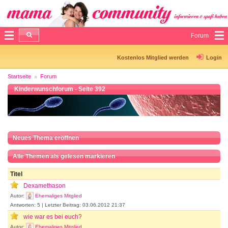
Forum
Kostenlos Mitglied werden
Login
Startseite
Forum
Kinderwunschforum - Seite 392
Neues Thema eröffnen
Alle Themen als gelesen markieren
Titel
Dexamethason
Autor:
Ehemaliges Mitglied
Antworten: 5 | Letzter Beitrag: 03.06.2012 21:37
wie war es bei euch?
Autor:
Ehemaliges Mitglied