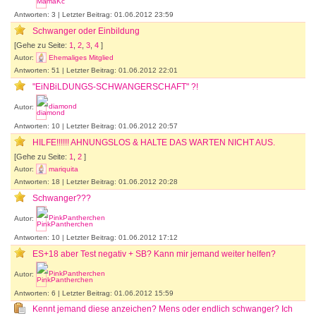
Antworten: 3 | Letzter Beitrag: 01.06.2012 23:59
Schwanger oder Einbildung
[Gehe zu Seite:
1
,
2
,
3
,
4
]
Autor:
Ehemaliges Mitglied
Antworten: 51 | Letzter Beitrag: 01.06.2012 22:01
"EiNBiLDUNGS-SCHWANGERSCHAFT" ?!
Autor:
diamond
Antworten: 10 | Letzter Beitrag: 01.06.2012 20:57
HILFE!!!!!! AHNUNGSLOS & HALTE DAS WARTEN NICHT AUS.
[Gehe zu Seite:
1
,
2
]
Autor:
mariquita
Antworten: 18 | Letzter Beitrag: 01.06.2012 20:28
Schwanger???
Autor:
PinkPantherchen
Antworten: 10 | Letzter Beitrag: 01.06.2012 17:12
ES+18 aber Test negativ + SB? Kann mir jemand weiter helfen?
Autor:
PinkPantherchen
Antworten: 6 | Letzter Beitrag: 01.06.2012 15:59
Kennt jemand diese anzeichen? Mens oder endlich schwanger? Ich