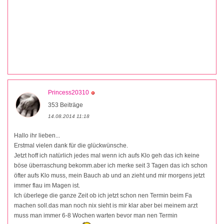
Princess20310
353 Beiträge
14.08.2014 11:18
Hallo ihr lieben...
Erstmal vielen dank für die glückwünsche.
Jetzt hoff ich natürlich jedes mal wenn ich aufs Klo geh das ich keine
böse überraschung bekomm.aber ich merke seit 3 Tagen das ich schon
öfter aufs Klo muss, mein Bauch ab und an zieht und mir morgens jetzt
immer flau im Magen ist.
Ich überlege die ganze Zeit ob ich jetzt schon nen Termin beim Fa
machen soll.das man noch nix sieht is mir klar aber bei meinem arzt
muss man immer 6-8 Wochen warten bevor man nen Termin