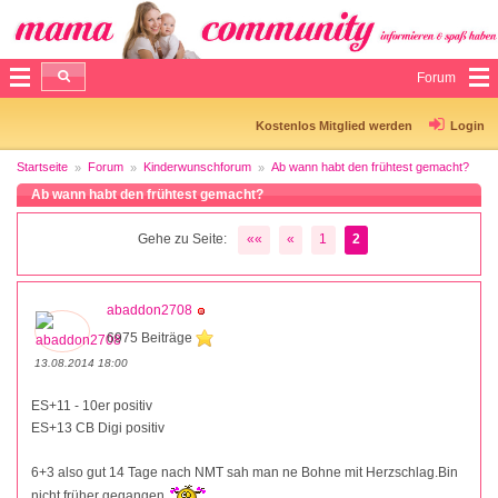
Forum
Kostenlos Mitglied werden
Login
Startseite
Forum
Kinderwunschforum
Ab wann habt den frühtest gemacht?
Ab wann habt den frühtest gemacht?
Gehe zu Seite:
««
«
1
2
abaddon2708
6975 Beiträge
13.08.2014 18:00
ES+11 - 10er positiv
ES+13 CB Digi positiv
6+3 also gut 14 Tage nach NMT sah man ne Bohne mit Herzschlag.Bin
nicht früher gegangen