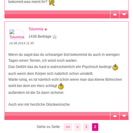
bekommt.was meint ihr?
Tolumnia
1438 Beiträge
14.08.2014 11:35
Wenn du sagst das du schwanger bist bekommst du auch in wenigen
Tagen einen Termin, ich würd noch warten.
Das Gefühl das du hast is wahrscheinlich ehr Psychisch bedingt
,
auch wenn dein Körper sich natürlich schon umstellt.
Warte ruhig, es ist nämlich echt schön wenn man das kleine Böhnchen
sieht bei dem ein Herz schlägt
außerdem ist die Ss dann sicherer.
Auch von mir herzliche Glückwünsche
Gehe zu Seite:
««
«
1
2