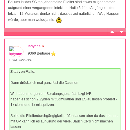
Bei uns ist das SG top, aber meine Eileiter sind etwas mitgenommen,
aufgrund einer vergangenen Infektion. Hatte 3 frühe Abgänge in den
letzten 12 Monaten, denke nicht, dass es auf natürlichem Weg klappen
würde, aber man weiss ja nie.
ladyone
9360 Beiträge
13.04.2022 09:48
Zitat von Mallo:
Dann drücke ich mal ganz fest die Daumen.
Wir haben morgen ein Beratungsgespräch bzgl IVF.
haben es schon 2 Zyklen mit Stimulation und ES auslösen probiert -
1x clomi und 1x mit spritzen.
Sollte die Eileiterdurchgängigkeit prüfen lassen aber da das hier nur
mit OP kann ich es auf Grund der viele. Bauch OP's nicht machen
lassen.