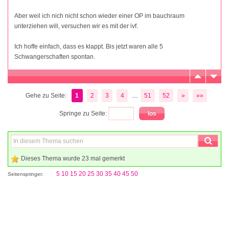
Aber weil ich nich nicht schon wieder einer OP im bauchraum
unterziehen will, versuchen wir es mit der ivf.
Ich hoffe einfach, dass es klappt. Bis jetzt waren alle 5
Schwangerschaften spontan.
...
Gehe zu Seite:
1
2
3
4
51
52
»
»»
Springe zu Seite:
Dieses Thema wurde 23 mal gemerkt
5
10
15
20
25
30
35
40
45
50
Seitenspringer: