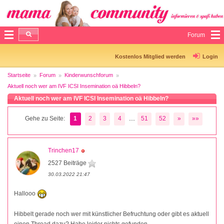
Forum
Kostenlos Mitglied werden
Login
Startseite
Forum
Kinderwunschforum
Aktuell noch wer am IVF ICSI Insemination oä Hibbeln?
Aktuell noch wer am IVF ICSI Insemination oä Hibbeln?
...
Gehe zu Seite:
1
2
3
4
51
52
»
»»
Trinchen17
2527 Beiträge
30.03.2022 21:47
Hallooo
Hibbelt gerade noch wer mit künstlicher Befruchtung oder gibt es aktuell
einen Thread dazu? Habe leider nichts gefunden...