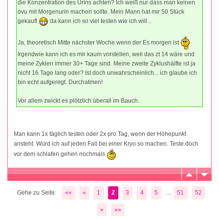
die Konzentration des Urins achten? Ich weiß nur dass man keinen
ovu mit Morgenurin machen sollte. Mein Mann hat mir 50 Stück
gekauft
da kann ich so viel testen wie ich will...
Ja, theoretisch Mitte nächster Woche wenn der Es morgen ist
Irgendwie kann ich es mir kaum vorstellen, weil das zt 14 wäre und
meine Zyklen immer 30+ Tage sind. Meine zweite Zyklushälfte ist ja
nicht 16 Tage lang oder? Ist doch unwahrscheinlich... ich glaube ich
bin echt aufgeregt. Durchatmen!
Vor allem zwickt es plötzlich überall im Bauch.
Man kann 1x täglich testen oder 2x pro Tag, wenn der Höhepunkt
ansteht. Würd ich auf jeden Fall bei einer Kryo so machen. Teste doch
vor dem schlafen gehen nochmals
...
Gehe zu Seite:
««
«
1
2
3
4
5
51
52
»
»»