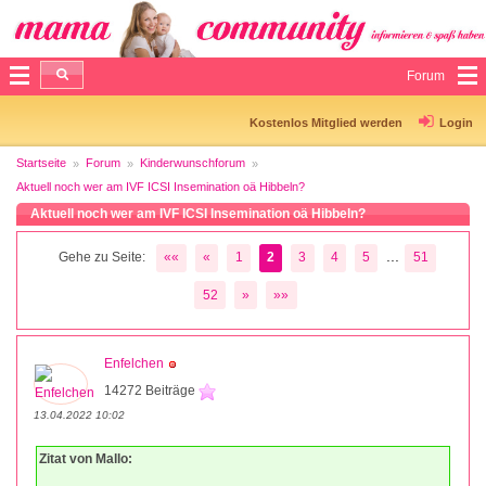
Forum
Kostenlos Mitglied werden
Login
Startseite
Forum
Kinderwunschforum
Aktuell noch wer am IVF ICSI Insemination oä Hibbeln?
Aktuell noch wer am IVF ICSI Insemination oä Hibbeln?
...
Gehe zu Seite:
««
«
1
2
3
4
5
51
52
»
»»
Enfelchen
14272 Beiträge
13.04.2022 10:02
Zitat von Mallo: