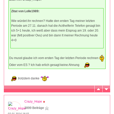
Zitat von Lolle1989:
Wie würdet ihr rechnen? Hatte den ersten Tag meiner letzten
Periode am 27.11. danach hat die Arzthelferin Telefon gesagt bin
ich 5+1 heute, ich weiß aber dass mein Eisprug am 19. oder 20.
war (fett positiver Ovu) und bin dann lt meiner Rechnung heute
4+0
Du musst glaube ich vom ersten Tag der letzten Periode rechnen
Oder vom ES ? Ich hab erlich gesagt keine Ahnung
trotzdem danke
Crazy_Hope
3899 Beiträge
02.01.2014 16:01