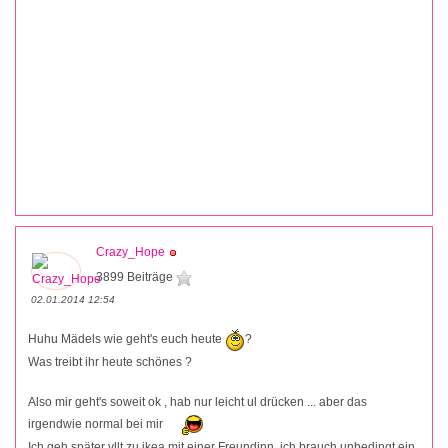
Crazy_Hope
3899 Beiträge
02.01.2014 12:54
Huhu Mädels wie geht's euch heute
?
Was treibt ihr heute schönes ?
Also mir geht's soweit ok , hab nur leicht ul drücken ... aber das
irgendwie normal bei mir
Ich geh später vllt zu ikea mit einer Freundinn ,ich brauch unbedingt ein