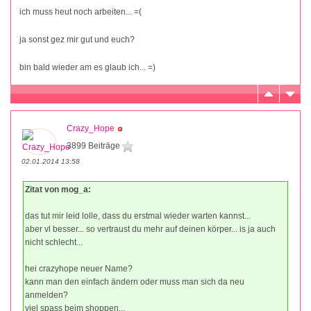
ich muss heut noch arbeiten... =(
ja sonst gez mir gut und euch?
bin bald wieder am es glaub ich... =)
Crazy_Hope
3899 Beiträge
02.01.2014 13:58
Zitat von mog_a:
das tut mir leid lolle, dass du erstmal wieder warten kannst...
aber vl besser... so vertraust du mehr auf deinen körper... is ja auch
nicht schlecht...
hei crazyhope neuer Name?
kann man den einfach ändern oder muss man sich da neu
anmelden?
viel spass beim shoppen...