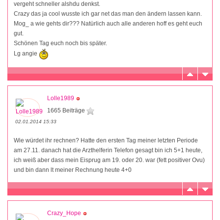
vergeht schneller alshdu denkst.
Crazy das ja cool wusste ich gar net das man den ändern lassen kann.
Mog_ a wie gehts dir??? Natürlich auch alle anderen hoff es geht euch
gut.
Schönen Tag euch noch bis später.
Lg angie
Lolle1989
1665 Beiträge
02.01.2014 15:33
Wie würdet ihr rechnen? Hatte den ersten Tag meiner letzten Periode
am 27.11. danach hat die Arzthelferin Telefon gesagt bin ich 5+1 heute,
ich weiß aber dass mein Eisprug am 19. oder 20. war (fett positiver Ovu)
und bin dann lt meiner Rechnung heute 4+0
Crazy_Hope