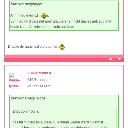
Zitat von sexystyle:
Ahhh heute es+11
Sonntag wird getestet aber glaube eher nicht das es geklappt hat
heute keine Anzeichen und kein ausfluss
Drücke dir ganz fest die daumen
mama-tyrone
616 Beiträge
02.01.2014 14:58
Zitat von Crazy_Hope:
Zitat von mog_a:
das tut mir leid lolle, dass du erstmal wieder warten kannst...
aber vl besser... so vertraust du mehr auf deinen körper... is ja