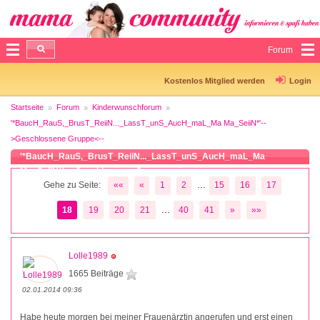
Forum
Kostenlos Mitglied werden
Login
Startseite
Forum
Kinderwunschforum
'*BaucH_RauS,_BrusT_ReiiN..._LassT_unS_AucH_maL_Ma Ma_SeiiN*'--
>Geschlossene Gruppe<--
'*BaucH_RauS,_BrusT_ReiiN..._LassT_unS_AucH_maL_Ma
Ma_SeiiN*'-->Geschlossene Gruppe<--
...
Gehe zu Seite:
««
«
1
2
15
16
17
...
18
19
20
21
40
41
»
»»
Lolle1989
1665 Beiträge
02.01.2014 09:36
Habe heute morgen bei meiner Frauenärztin angerufen und erst einen