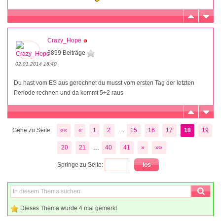
Crazy_Hope
3899 Beiträge
02.01.2014 16:40
Du hast vom ES aus gerechnet du musst vom ersten Tag der letzten
Periode rechnen und da kommt 5+2 raus
...
Gehe zu Seite:
««
«
1
2
15
16
17
18
19
...
20
21
40
41
»
»»
Springe zu Seite:
Dieses Thema wurde 4 mal gemerkt