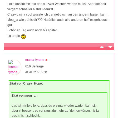
Lolle das tut mir leid das du zwei Wochen warten musst. Aber die Zeit
vergeht schneller alshdu denkst.
Crazy das ja cool wusste ich gar net das man den ändern lassen kann.
Mog_ a wie gehts dir??? Natürlich auch alle anderen hoff es geht euch
gut.
Schönen Tag euch noch bis später.
Lg angie
mama-tyrone
616 Beiträge
02.01.2014 14:58
Zitat von Crazy_Hope:
Zitat von mog_a:
das tut mir leid lolle, dass du erstmal wieder warten kannst...
aber vl besser... so vertraust du mehr auf deinen körper... is ja
auch nicht schlecht...