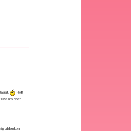
laugt.
Hoff
t und ich doch
nig ablenken