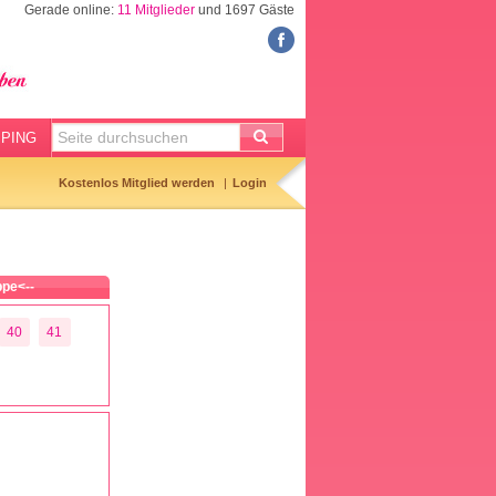
Gerade online:
11 Mitglieder
und 1697 Gäste
FORUM
Meine Forenthemen
Meine Forenbeiträge
PING
Gemerkte Themen
Kostenlos Mitglied werden
Login
Neueste Themen
Aktuell diskutiert
pe<--
Forenticker
40
41
Forenbilder
Forenregeln