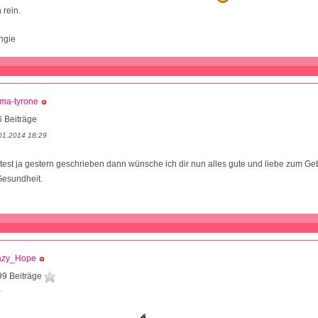
 rein.
ngie
ma-tyrone
 Beiträge
01.2014 18:29
test ja gestern geschrieben dann wünsche ich dir nun alles gute und liebe zum Ge
Gesundheit.
azy_Hope
99 Beiträge
2