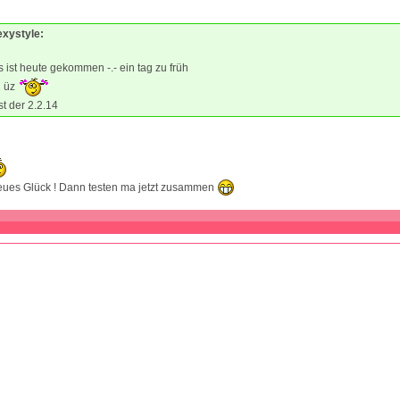
exystyle:
ist heute gekommen -.- ein tag zu früh
2 üz
st der 2.2.14
eues Glück ! Dann testen ma jetzt zusammen