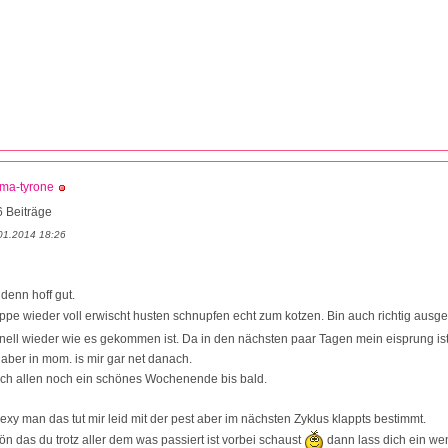
ma-tyrone
 Beiträge
01.2014 18:26
denn hoff gut.
ippe wieder voll erwischt husten schnupfen echt zum kotzen. Bin auch richtig ausge
nell wieder wie es gekommen ist. Da in den nächsten paar Tagen mein eisprung is
aber in mom. is mir gar net danach.
ch allen noch ein schönes Wochenende bis bald.
exy man das tut mir leid mit der pest aber im nächsten Zyklus klappts bestimmt.
ön das du trotz aller dem was passiert ist vorbei schaust
dann lass dich ein we