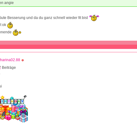
en angie
Gute Besserung und da du ganz schnell wieder fit bist
it ok
enende
harina02.88
 Beiträge
2
si