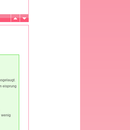
usgelaugt.
n eisprung
.
n wenig