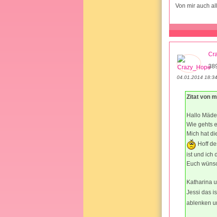
Von mir auch al
Cr
38
04.01.2014 18:3
Zitat von 
Hallo Mäde
Wie gehts e
Mich hat di
Hoff de
ist und ich
Euch wünsc
Katharina u
Jessi das i
ablenken un