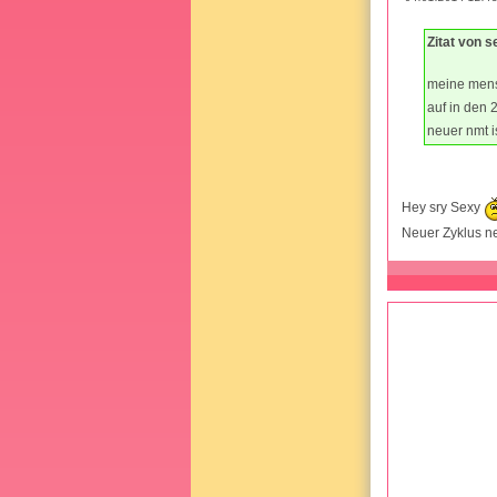
Zitat von s
meine mens 
auf in den 
neuer nmt i
Hey sry Sexy
Neuer Zyklus n