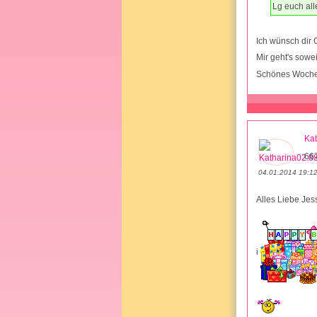
Lg euch all
Ich wünsch dir 
Mir geht's sowe
Schönes Woch
Kat
667
04.01.2014 19:1
Alles Liebe Jes
i