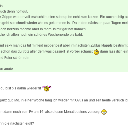
ls
uch denn hoff gut.
e Grippe wieder voll erwischt husten schnupfen echt zum kotzen. Bin auch richtig a
s geht so schnell wieder wie es gekommen ist. Da in den nächsten paar Tagen mei
 doch herzeln möchte aber in mom. is mir gar net danach.
he ich allen noch ein schönes Wochenende bis bald.
nd sexy man das tut mir leid mit der pest aber im nächsten Zyklus klappts bestimmt
s schön das du trotz aller dem was passiert ist vorbei schaust
dann lass dich ei
d Feier schön rein.
en angie
 du bist bis dahin wieder fit
ganz gut ,Mo. in einer Woche fang ich wieder mit Ovus an und seit heute versuch ic
nnt dann noch zum FA am 16. also diesen Monat bestens versorgt
n die nächsten eigtl?