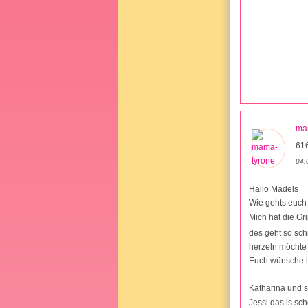
ma
616
04.
Hallo Mädels
Wie gehts euch 
Mich hat die Gr
des geht so sch
herzeln möchte 
Euch wünsche i
Katharina und s
Jessi das is sch