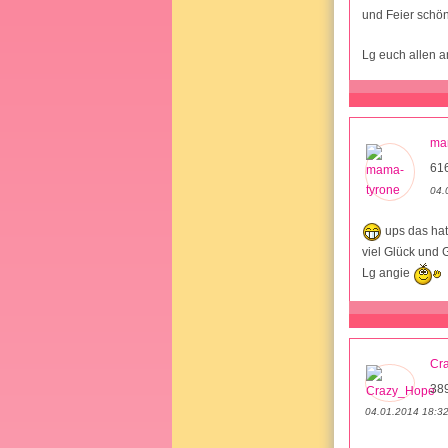
und Feier schön
Lg euch allen a
ma
616
04.
ups das hat
viel Glück und 
Lg angie
Cr
38
04.01.2014 18:3