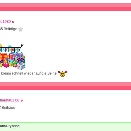
lle1989
65 Beiträge
5
, komm schnell wieder auf die Beine
harina02.88
 Beiträge
6
mama-tyrone: