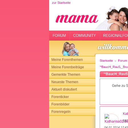
zur Startseite
rtseite
rum
mmunity
FORUM
COMMUNITY
REGIONALFO
gionalforen
ohmarkt
Meine Forenthemen
Startseite
Forum
ysitter
Meine Forenbeiträge
'*BaucH_RauS,_Bru
'*BaucH_RauS,
Gemerkte Themen
tgeber
Neueste Themen
Gehe zu S
n
Aktuell diskutiert
Forenticker
opping
Forenbilder
Forenregeln
sloggen
Kat
667
04.01.2014 12:4