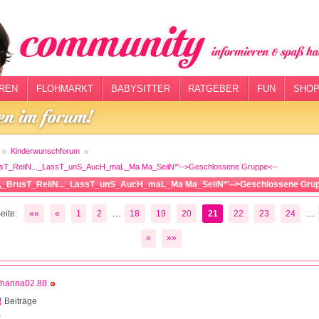
REN
FLOHMARKT
BABYSITTER
RATGEBER
FUN
SHOP
Kinderwunschforum
sT_ReiiN..._LassT_unS_AucH_maL_Ma Ma_SeiiN*'-->Geschlossene Gruppe<--
_BrusT_ReiiN..._LassT_unS_AucH_maL_Ma Ma_SeiiN*'-->Geschlossene Grup
...
...
eite:
««
«
1
2
18
19
20
21
22
23
24
»
»»
harina02.88
 Beiträge
3