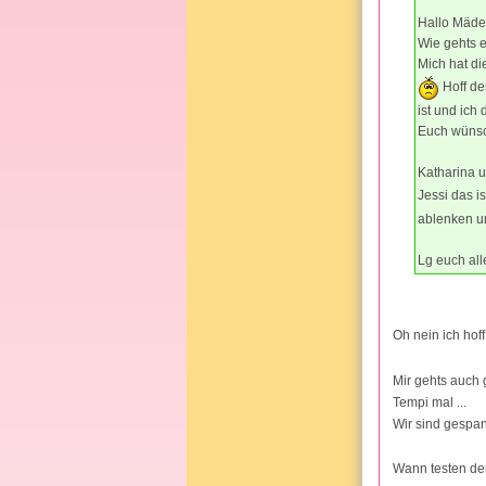
Hallo Mäde
Wie gehts e
Mich hat di
Hoff de
ist und ich
Euch wünsc
Katharina u
Jessi das i
ablenken un
Lg euch all
Oh nein ich hoff
Mir gehts auch 
Tempi mal ...
Wir sind gespa
Wann testen den