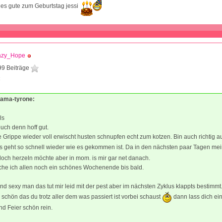
les gute zum Geburtstag jessi
azy_Hope
99 Beiträge
4
mama-tyrone:
ls
uch denn hoff gut.
e Grippe wieder voll erwischt husten schnupfen echt zum kotzen. Bin auch richtig a
s geht so schnell wieder wie es gekommen ist. Da in den nächsten paar Tagen mei
 doch herzeln möchte aber in mom. is mir gar net danach.
he ich allen noch ein schönes Wochenende bis bald.
nd sexy man das tut mir leid mit der pest aber im nächsten Zyklus klappts bestimmt
s schön das du trotz aller dem was passiert ist vorbei schaust
dann lass dich ei
d Feier schön rein.