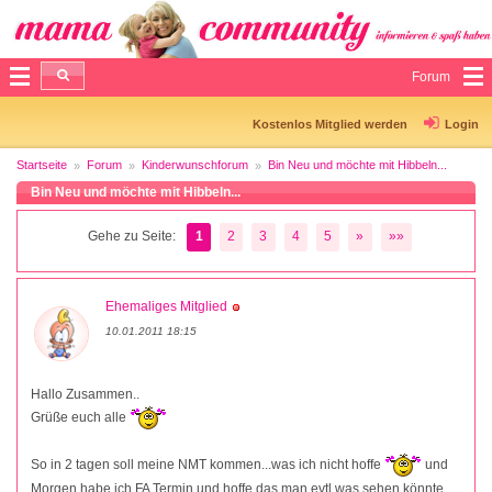
Forum
Kostenlos Mitglied werden
Login
Startseite
Forum
Kinderwunschforum
Bin Neu und möchte mit Hibbeln...
Bin Neu und möchte mit Hibbeln...
Gehe zu Seite:
1
2
3
4
5
»
»»
Ehemaliges Mitglied
10.01.2011 18:15
Hallo Zusammen..
Grüße euch alle
So in 2 tagen soll meine NMT kommen...was ich nicht hoffe
und
Morgen habe ich FA Termin und hoffe das man evtl was sehen könnte