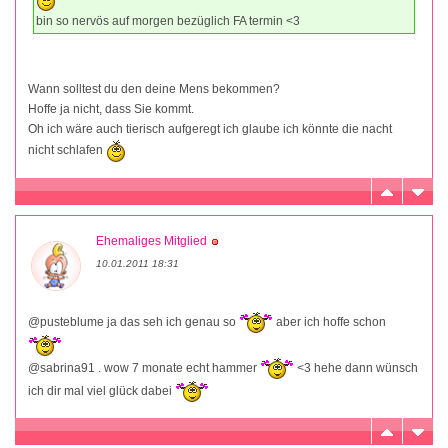
bin so nervös auf morgen bezüglich FA termin <3
Wann solltest du den deine Mens bekommen?
Hoffe ja nicht, dass Sie kommt.
Oh ich wäre auch tierisch aufgeregt ich glaube ich könnte die nacht
nicht schlafen
Ehemaliges Mitglied
10.01.2011 18:31
@pusteblume ja das seh ich genau so
aber ich hoffe schon
@sabrina91 . wow 7 monate echt hammer
<3 hehe dann wünsch
ich dir mal viel glück dabei