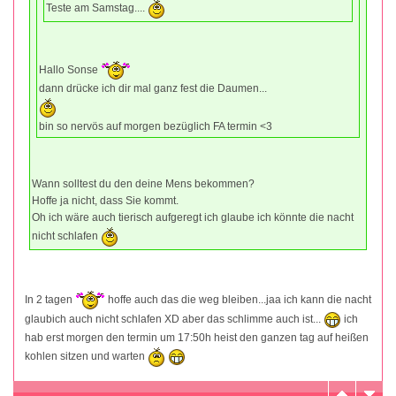
Teste am Samstag....
Hallo Sonse
dann drücke ich dir mal ganz fest die Daumen...
bin so nervös auf morgen bezüglich FA termin <3
Wann solltest du den deine Mens bekommen?
Hoffe ja nicht, dass Sie kommt.
Oh ich wäre auch tierisch aufgeregt ich glaube ich könnte die nacht
nicht schlafen
In 2 tagen
hoffe auch das die weg bleiben...jaa ich kann die nacht
glaubich auch nicht schlafen XD aber das schlimme auch ist...
ich
hab erst morgen den termin um 17:50h heist den ganzen tag auf heißen
kohlen sitzen und warten