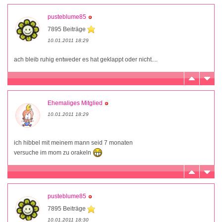
pusteblume85
7895 Beiträge
10.01.2011 18:29
ach bleib ruhig entweder es hat geklappt oder nicht....
Ehemaliges Mitglied
10.01.2011 18:29
ich hibbel mit meinem mann seid 7 monaten
versuche im mom zu orakeln
pusteblume85
7895 Beiträge
10.01.2011 18:30