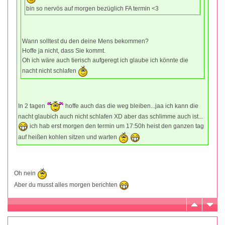
bin so nervös auf morgen bezüglich FA termin <3
Wann solltest du den deine Mens bekommen?
Hoffe ja nicht, dass Sie kommt.
Oh ich wäre auch tierisch aufgeregt ich glaube ich könnte die
nacht nicht schlafen
In 2 tagen
hoffe auch das die weg bleiben...jaa ich kann die
nacht glaubich auch nicht schlafen XD aber das schlimme auch ist...
ich hab erst morgen den termin um 17:50h heist den ganzen tag
auf heißen kohlen sitzen und warten
Oh nein
Aber du musst alles morgen berichten