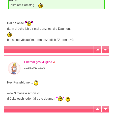
Teste am Samstag....
Hallo Sonse
dann drücke ich dir mal ganz fest die Daumen...
bin so nervös auf morgen bezüglich FA termin <3
Ehemaliges Mitglied
10.01.2011 18:28
Hey Pusteblume ...
wow 3 monate schon <3
drücke euch jedenfalls die daumen