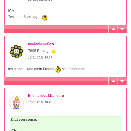
ICH ...
Teste am Samstag....
pusteblume85
7895 Beiträge
10.01.2011 18:27
ich hibbel....und mein Freund
seit 3 monaten...
Ehemaliges Mitglied
10.01.2011 18:28
Zitat von sonse:
ICH ...