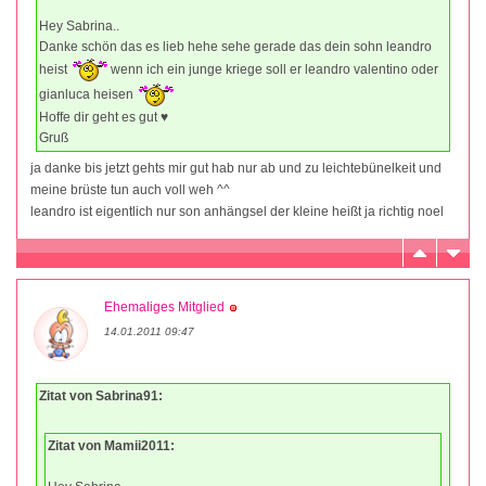
Hey Sabrina..
Danke schön das es lieb hehe sehe gerade das dein sohn leandro
heist
wenn ich ein junge kriege soll er leandro valentino oder
gianluca heisen
Hoffe dir geht es gut ♥
Gruß
ja danke bis jetzt gehts mir gut hab nur ab und zu leichtebünelkeit und
meine brüste tun auch voll weh ^^
leandro ist eigentlich nur son anhängsel der kleine heißt ja richtig noel
Ehemaliges Mitglied
14.01.2011 09:47
Zitat von Sabrina91:
Zitat von Mamii2011: