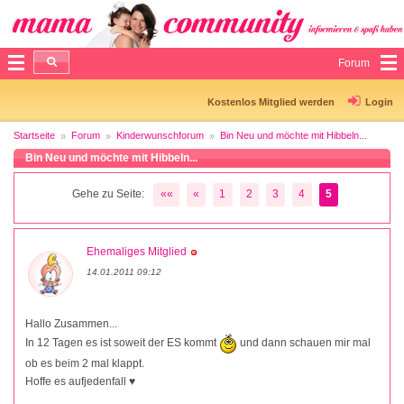
Forum
Kostenlos Mitglied werden
Login
Startseite
Forum
Kinderwunschforum
Bin Neu und möchte mit Hibbeln...
Bin Neu und möchte mit Hibbeln...
Gehe zu Seite:
««
«
1
2
3
4
5
Ehemaliges Mitglied
14.01.2011 09:12
Hallo Zusammen...
In 12 Tagen es ist soweit der ES kommt
und dann schauen mir mal
ob es beim 2 mal klappt.
Hoffe es aufjedenfall ♥