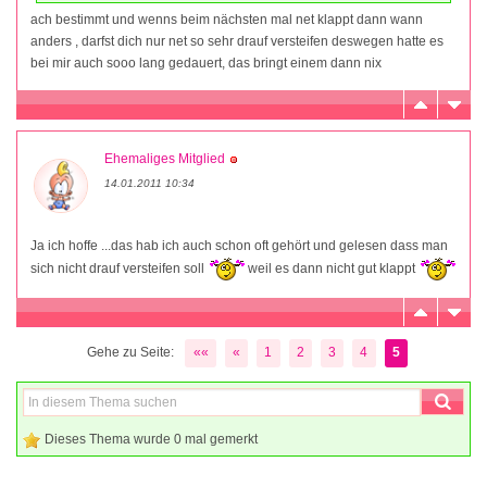
ach bestimmt und wenns beim nächsten mal net klappt dann wann
anders , darfst dich nur net so sehr drauf versteifen deswegen hatte es
bei mir auch sooo lang gedauert, das bringt einem dann nix
Ehemaliges Mitglied
14.01.2011 10:34
Ja ich hoffe ...das hab ich auch schon oft gehört und gelesen dass man
sich nicht drauf versteifen soll
weil es dann nicht gut klappt
Gehe zu Seite:
««
«
1
2
3
4
5
Dieses Thema wurde 0 mal gemerkt