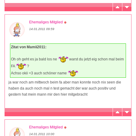
Ehemaliges Mitglied
14.01.2011 09:59
Zitat von Mamii2011:
Oh oh geht es ja bald los ne
warst du jetzt eig schon mal beim
FA
?
Achso okii <3 auch schöner name
ja war noch am mittwoch beim fa aber man konnte noch nix seen die
haben da auch noch mal n test gemacht der war auch positiv und
gestern hat mein mann mir den hier mitgebracht
Ehemaliges Mitglied
14.01.2011 10:00