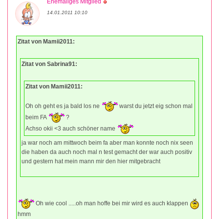
Ehemaliges Mitglied
14.01.2011 10:10
Zitat von Mamii2011:
Zitat von Sabrina91:
Zitat von Mamii2011:
Oh oh geht es ja bald los ne
warst du jetzt eig schon mal
beim FA
?
Achso okii <3 auch schöner name
ja war noch am mittwoch beim fa aber man konnte noch nix seen
die haben da auch noch mal n test gemacht der war auch positiv
und gestern hat mein mann mir den hier mitgebracht
Oh wie cool .....oh man hoffe bei mir wird es auch klappen
hmm