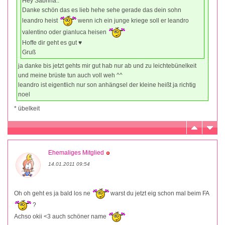
Hey Sabrina..
Danke schön das es lieb hehe sehe gerade das dein sohn
leandro heist
wenn ich ein junge kriege soll er leandro
valentino oder gianluca heisen
Hoffe dir geht es gut ♥
Gruß
ja danke bis jetzt gehts mir gut hab nur ab und zu leichtebünelkeit
und meine brüste tun auch voll weh ^^
leandro ist eigentlich nur son anhängsel der kleine heißt ja richtig
noel
* übelkeit
Ehemaliges Mitglied
14.01.2011 09:54
Oh oh geht es ja bald los ne
warst du jetzt eig schon mal beim FA
?
Achso okii <3 auch schöner name