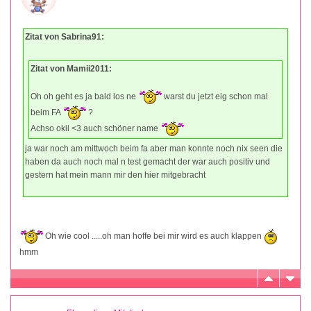
Zitat von Sabrina91:
Zitat von Mamii2011:
Oh oh geht es ja bald los ne
warst du jetzt eig schon mal
beim FA
?
Achso okii <3 auch schöner name
ja war noch am mittwoch beim fa aber man konnte noch nix seen die
haben da auch noch mal n test gemacht der war auch positiv und
gestern hat mein mann mir den hier mitgebracht
Oh wie cool .....oh man hoffe bei mir wird es auch klappen
hmm