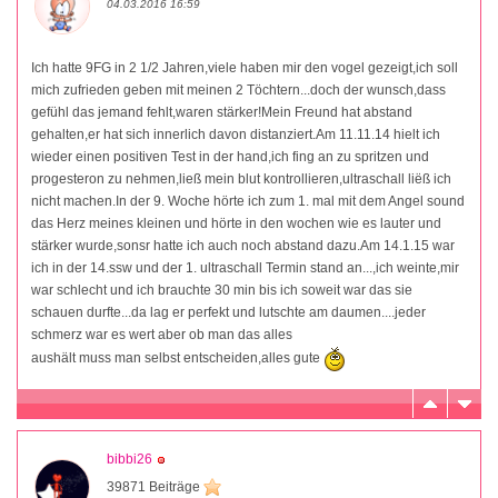
04.03.2016 16:59
Ich hatte 9FG in 2 1/2 Jahren,viele haben mir den vogel gezeigt,ich soll
mich zufrieden geben mit meinen 2 Töchtern...doch der wunsch,dass
gefühl das jemand fehlt,waren stärker!Mein Freund hat abstand
gehalten,er hat sich innerlich davon distanziert.Am 11.11.14 hielt ich
wieder einen positiven Test in der hand,ich fing an zu spritzen und
progesteron zu nehmen,ließ mein blut kontrollieren,ultraschall liëß ich
nicht machen.In der 9. Woche hörte ich zum 1. mal mit dem Angel sound
das Herz meines kleinen und hörte in den wochen wie es lauter und
stärker wurde,sonsr hatte ich auch noch abstand dazu.Am 14.1.15 war
ich in der 14.ssw und der 1. ultraschall Termin stand an...,ich weinte,mir
war schlecht und ich brauchte 30 min bis ich soweit war das sie
schauen durfte...da lag er perfekt und lutschte am daumen....jeder
schmerz war es wert aber ob man das alles
aushält muss man selbst entscheiden,alles gute
bibbi26
39871 Beiträge