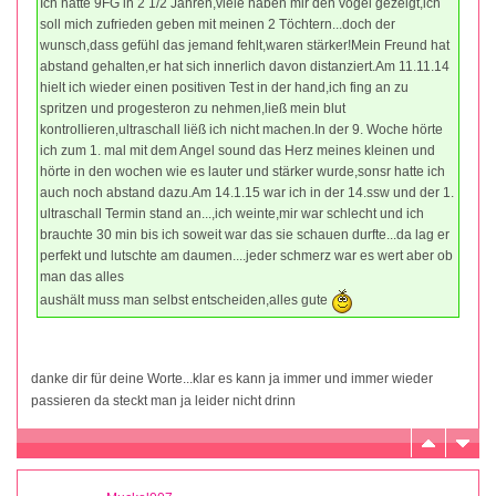
Ich hatte 9FG in 2 1/2 Jahren,viele haben mir den vogel gezeigt,ich
soll mich zufrieden geben mit meinen 2 Töchtern...doch der
wunsch,dass gefühl das jemand fehlt,waren stärker!Mein Freund hat
abstand gehalten,er hat sich innerlich davon distanziert.Am 11.11.14
hielt ich wieder einen positiven Test in der hand,ich fing an zu
spritzen und progesteron zu nehmen,ließ mein blut
kontrollieren,ultraschall liëß ich nicht machen.In der 9. Woche hörte
ich zum 1. mal mit dem Angel sound das Herz meines kleinen und
hörte in den wochen wie es lauter und stärker wurde,sonsr hatte ich
auch noch abstand dazu.Am 14.1.15 war ich in der 14.ssw und der 1.
ultraschall Termin stand an...,ich weinte,mir war schlecht und ich
brauchte 30 min bis ich soweit war das sie schauen durfte...da lag er
perfekt und lutschte am daumen....jeder schmerz war es wert aber ob
man das alles
aushält muss man selbst entscheiden,alles gute
danke dir für deine Worte...klar es kann ja immer und immer wieder
passieren da steckt man ja leider nicht drinn