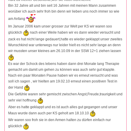
Bin 32 Jahre alt und bin seit 16 Jahren mit meinen Mann zusammen
worüber ich auch sehr froh bin denn wir lieben uns noch immer so wie
am Anfang
Im Januar 2006 kam unser grosser zur Welt per KS wir waren soo
glücklich
nach einer Weile haben wir es dann wieder versucht und
zack es hat nicht lange gedauert,hatte es wieder geklappt unser zweites
Wunschkind war unterwegs nur leider hielt es nicht sehr lange an denn
wir mussten unser kleines am 26.10.09 in der SSW 12+1 ziehen lassen
Es war der Schock des lebens haben dann drei Monate lang Therapie
gemacht um damit um gehen zu können was auch sehr gut klappte.
Nach ein paar Monaten Pause haben wir es erneut versucht und was
soll ich sagen , wir hielten am 19.02.10 erneut einen positiven Test in
der Hand
Die Gefühle waren sehr gemischt zwischen Angst,Freude,traurigkeit und
sehr viel hoffnung
Aber es hatte geklappt und es ist auch alles gut gegangen und unser
Maus wurde dann auch per KS geholt am 18.10.10
Wir waren soo froh sie in den Armen halten zu dürfen einfach nur
glücklich