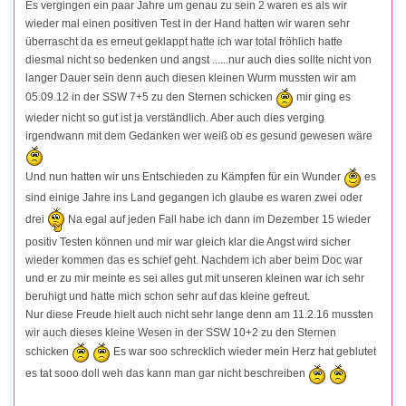
Es vergingen ein paar Jahre um genau zu sein 2 waren es als wir
wieder mal einen positiven Test in der Hand hatten wir waren sehr
überrascht da es erneut geklappt hatte ich war total fröhlich hatte
diesmal nicht so bedenken und angst ......nur auch dies sollte nicht von
langer Dauer sein denn auch diesen kleinen Wurm mussten wir am
05.09.12 in der SSW 7+5 zu den Sternen schicken
mir ging es
wieder nicht so gut ist ja verständlich. Aber auch dies verging
irgendwann mit dem Gedanken wer weiß ob es gesund gewesen wäre
Und nun hatten wir uns Entschieden zu Kämpfen für ein Wunder
es
sind einige Jahre ins Land gegangen ich glaube es waren zwei oder
drei
Na egal auf jeden Fall habe ich dann im Dezember 15 wieder
positiv Testen können und mir war gleich klar die Angst wird sicher
wieder kommen das es schief geht. Nachdem ich aber beim Doc war
und er zu mir meinte es sei alles gut mit unseren kleinen war ich sehr
beruhigt und hatte mich schon sehr auf das kleine gefreut.
Nur diese Freude hielt auch nicht sehr lange denn am 11.2.16 mussten
wir auch dieses kleine Wesen in der SSW 10+2 zu den Sternen
schicken
Es war soo schrecklich wieder mein Herz hat geblutet
es tat sooo doll weh das kann man gar nicht beschreiben