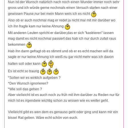
Nun ist der Wunsch natürlich nach noch einen Wunder immer noch sehr
gross und ich würde gerne nochmals einen Versuch starten nach einer
gewissen Pause,nur bei mein Mann weis ich es nicht
Also ob er auch nochmal mag er redet ja nicht mal mit mir darüber wo
ich ihn fragte kam nur keine Ahnung
Mit anderen Leuten spricht er darüber,das er sich "kastrieren" lassen
mag damit es nicht nochmal passiert das hab ich nur durch zufall raus
bekommen
Hab ihn dann gefragt ob es stimmt und ob er es echt machen will da
sagte er nur keine Ahnung ich weiß nu gar nicht mehr was ich davon
halten soll oder kann
Es ist echt so traurig
*Sollen wir es wirklich aufgeben ?
*Den Wunsch ignorieren?
*Wie soll das gehen ?
Aber vielleicht ist es auch noch zu früh mit ihm darüber zu Reden nur für
mich ist es irgendwie wichtig schon zu wissen wie es weiter geht.
Vielleicht gibt es wen dem es genauso geht oder ging und kann mir ein
bissel Rat geben. Wäre echt schön von euch.