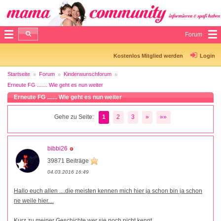
Forum
Kostenlos Mitglied werden
Login
Startseite
Forum
Kinderwunschforum
Erneute FG ....... Wie geht es nun weiter
Erneute FG ....... Wie geht es nun weiter
Gehe zu Seite:
1
2
3
»
»»
bibbi26
39871 Beiträge
04.03.2016 16:49
Hallo euch allen ....die meisten kennen mich hier ja schon bin ja schon
ne weile hier....
Kurz zu meiner Geschichte,wer sie noch nicht kennt.