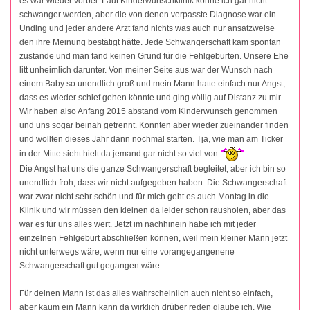
es war wieder vorbei. Laut Kinderwunschklinik könne ich gar nicht
schwanger werden, aber die von denen verpasste Diagnose war ein
Unding und jeder andere Arzt fand nichts was auch nur ansatzweise
den ihre Meinung bestätigt hätte. Jede Schwangerschaft kam spontan
zustande und man fand keinen Grund für die Fehlgeburten. Unsere Ehe
litt unheimlich darunter. Von meiner Seite aus war der Wunsch nach
einem Baby so unendlich groß und mein Mann hatte einfach nur Angst,
dass es wieder schief gehen könnte und ging völlig auf Distanz zu mir.
Wir haben also Anfang 2015 abstand vom Kinderwunsch genommen
und uns sogar beinah getrennt. Konnten aber wieder zueinander finden
und wollten dieses Jahr dann nochmal starten. Tja, wie man am Ticker
in der Mitte sieht hielt da jemand gar nicht so viel von
Die Angst hat uns die ganze Schwangerschaft begleitet, aber ich bin so
unendlich froh, dass wir nicht aufgegeben haben. Die Schwangerschaft
war zwar nicht sehr schön und für mich geht es auch Montag in die
Klinik und wir müssen den kleinen da leider schon rausholen, aber das
war es für uns alles wert. Jetzt im nachhinein habe ich mit jeder
einzelnen Fehlgeburt abschließen können, weil mein kleiner Mann jetzt
nicht unterwegs wäre, wenn nur eine vorangegangenene
Schwangerschaft gut gegangen wäre.
Für deinen Mann ist das alles wahrscheinlich auch nicht so einfach,
aber kaum ein Mann kann da wirklich drüber reden glaube ich. Wie