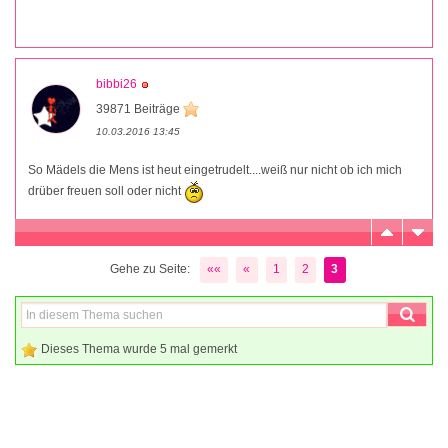
bibbi26
39871 Beiträge
10.03.2016 13:45
So Mädels die Mens ist heut eingetrudelt....weiß nur nicht ob ich mich
drüber freuen soll oder nicht
Gehe zu Seite:
««
«
1
2
3
Dieses Thema wurde 5 mal gemerkt