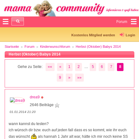
Forum
Kostenlos Mitglied werden
Login
Startseite
Forum
Kinderwunschforum
Herbst (Oktober) Babys 2014
Herbst (Oktober) Babys 2014
...
Gehe zu Seite:
««
«
1
2
5
6
7
8
9
»
»»
drea9
2646 Beiträge
01.01.2014 21:20
wann kannst du testen?
ich wünsch dir bzw. euch auf jeden fall dass es so kommt, wie ihr euch
das wünscht
als hannah 1 Jahr alt war, hätte ich mir noch keine SS