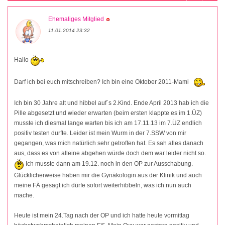
Ehemaliges Mitglied
11.01.2014 23:32
Hallo
Darf ich bei euch mitschreiben? Ich bin eine Oktober 2011-Mami
Ich bin 30 Jahre alt und hibbel auf´s 2.Kind. Ende April 2013 hab ich die
Pille abgesetzt und wieder erwarten (beim ersten klappte es im 1.ÜZ)
musste ich diesmal lange warten bis ich am 17.11.13 im 7.ÜZ endlich
positiv testen durfte. Leider ist mein Wurm in der 7.SSW von mir
gegangen, was mich natürlich sehr getroffen hat. Es sah alles danach
aus, dass es von alleine abgehen würde doch dem war leider nicht so.
Ich musste dann am 19.12. noch in den OP zur Ausschabung.
Glücklicherweise haben mir die Gynäkologin aus der Klinik und auch
meine FÄ gesagt ich dürfe sofort weiterhibbeln, was ich nun auch
mache.
Heute ist mein 24.Tag nach der OP und ich hatte heute vormittag