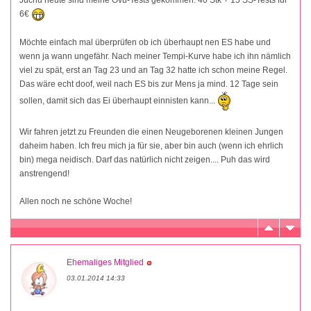
Juchu heute sind meine Ovu-Tests gekommen. 40 Stk + 15 SS-Tests für
6€
Möchte einfach mal überprüfen ob ich überhaupt nen ES habe und
wenn ja wann ungefähr. Nach meiner Tempi-Kurve habe ich ihn nämlich
viel zu spät, erst an Tag 23 und an Tag 32 hatte ich schon meine Regel.
Das wäre echt doof, weil nach ES bis zur Mens ja mind. 12 Tage sein
sollen, damit sich das Ei überhaupt einnisten kann...
Wir fahren jetzt zu Freunden die einen Neugeborenen kleinen Jungen
daheim haben. Ich freu mich ja für sie, aber bin auch (wenn ich ehrlich
bin) mega neidisch. Darf das natürlich nicht zeigen.... Puh das wird
anstrengend!
Allen noch ne schöne Woche!
Ehemaliges Mitglied
03.01.2014 14:33