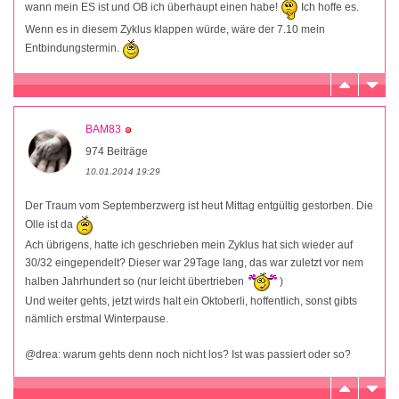
wann mein ES ist und OB ich überhaupt einen habe!
Ich hoffe es.
Wenn es in diesem Zyklus klappen würde, wäre der 7.10 mein
Entbindungstermin.
BAM83
974 Beiträge
10.01.2014 19:29
Der Traum vom Septemberzwerg ist heut Mittag entgültig gestorben. Die
Olle ist da
Ach übrigens, hatte ich geschrieben mein Zyklus hat sich wieder auf
30/32 eingependelt? Dieser war 29Tage lang, das war zuletzt vor nem
halben Jahrhundert so (nur leicht übertrieben
)
Und weiter gehts, jetzt wirds halt ein Oktoberli, hoffentlich, sonst gibts
nämlich erstmal Winterpause.
@drea: warum gehts denn noch nicht los? Ist was passiert oder so?