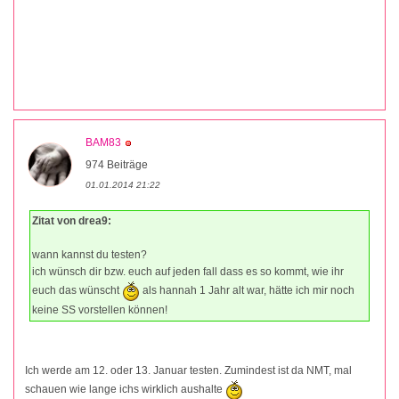
BAM83
974 Beiträge
01.01.2014 21:22
Zitat von drea9:
wann kannst du testen?
ich wünsch dir bzw. euch auf jeden fall dass es so kommt, wie ihr
euch das wünscht
als hannah 1 Jahr alt war, hätte ich mir noch
keine SS vorstellen können!
Ich werde am 12. oder 13. Januar testen. Zumindest ist da NMT, mal
schauen wie lange ichs wirklich aushalte