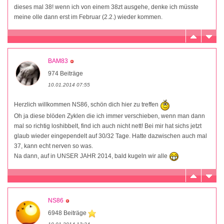
dieses mal 38! wenn ich von einem 38zt ausgehe, denke ich müsste
meine olle dann erst im Februar (2.2.) wieder kommen.
BAM83
974 Beiträge
10.01.2014 07:55
Herzlich willkommen NS86, schön dich hier zu treffen
Oh ja diese blöden Zyklen die ich immer verschieben, wenn man dann
mal so richtig loshibbelt, find ich auch nicht nett! Bei mir hat sichs jetzt
glaub wieder eingependelt auf 30/32 Tage. Hatte dazwischen auch mal
37, kann echt nerven so was.
Na dann, auf in UNSER JAHR 2014, bald kugeln wir alle
NS86
6948 Beiträge