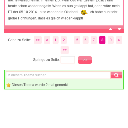
höchstwahrscheinlich meinen ES. Mein Ovu war gestern positiv und
heute schon wieder negativ. Wenn es nun geklappt hat, dann wäre mein
ET der 05.10.2014 - also wieder ein Oktoberli
Ich habe nun sehr
große Hoffnungen, dass es gleich wieder klappt!
...
Gehe zu Seite:
««
«
1
2
5
6
7
8
9
»
»»
Springe zu Seite:
Dieses Thema wurde 2 mal gemerkt