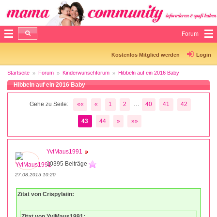
Forum
Kostenlos Mitglied werden
Login
Startseite
Forum
Kinderwunschforum
Hibbeln auf ein 2016 Baby
Hibbeln auf ein 2016 Baby
...
Gehe zu Seite:
««
«
1
2
40
41
42
43
44
»
»»
YviMaus1991
10395 Beiträge
27.08.2015 10:20
Zitat von Crispylaiin:
Zitat von YviMaus1991: