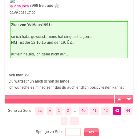
3969 Beiträge
09.09.2015 17:00
Zitat von YviMaus1991:
so ich habs gewusst.. mens hat eingeschlagen...
NMT ist der 12.10.15 und der 19. ÜZ...
auf ein neues, ich gebe nicht auf...
Ach man Yvi
Du wartest nun auch schon so lange.
Ich wünsche es mir so sehr das du auch endlich positiv testen kannst
...
Gehe zu Seite:
««
«
1
2
40
41
42
43
44
»
»»
Springe zu Seite: