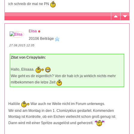
ich schreib dir mal ne PN
Elisa
20106 Beiträge
27.08.2015 12:35
Zitat von Crispylaiin:
Hallo, Elisaaa.
Wie geht es dir eigentlich? Von dir hab ich ja wirklich nichts mehr
mitbekommen die letze Zeit
Hallöle
War auch ne Weile nicht im Forum unterwegs.
Wir sind am Montag in den 1. Clomizyklus gestartet. Kommenden
Montag ist Kontrolle, ob ein Eichen vielleicht schon groß genug ist.
Dann wird mit einer Spritze ausgelöst und geherzelt.