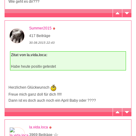
Wie geht es dir???
Summer2015
417 Beiträge
30.08.2015 22:43
Zitat von la.vida.loca:
Habe heute positiv getestet
Herzlichen Glückwunsch
Freue mich ganz doll für dich !!!!!
Dann ist es doch auch noch ein April Baby oder ????
la.vida.loca
3969 Beiträge