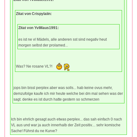
Zitat von Crispylaiin:
Zitat von YviMaus1991:
es ist ne vl Mädels, alle anderen sst sind negativ heut
morgen selbst der prolamed...
Was? Ne rosane VL?!
jops bin bissl perplex aber was solls... hab keine ovus mehr,
demzufolge kaufe ich mir heute welche bei dm mal sehen was der
sagt. denke es ist durch hatte gestern so schmerzen
Ich bin ehrlich gesagt auch etwas perplex... das sah einfach 0 nach
VL aus und war ja auch innerhalb der Zeit positiv.... sehr komische
Sache! Führst du ne Kurve?