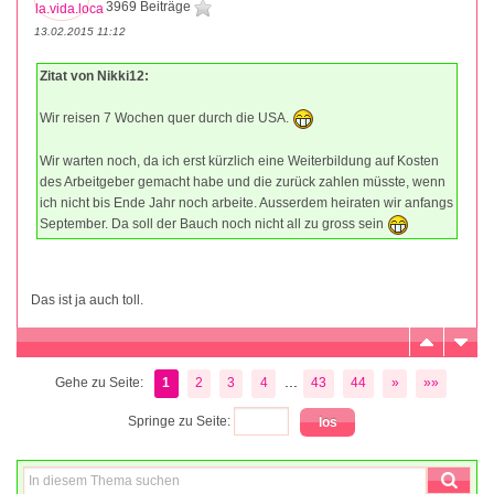
3969 Beiträge
13.02.2015 11:12
Zitat von Nikki12:
Wir reisen 7 Wochen quer durch die USA.
Wir warten noch, da ich erst kürzlich eine Weiterbildung auf Kosten
des Arbeitgeber gemacht habe und die zurück zahlen müsste, wenn
ich nicht bis Ende Jahr noch arbeite. Ausserdem heiraten wir anfangs
September. Da soll der Bauch noch nicht all zu gross sein
Das ist ja auch toll.
...
Gehe zu Seite:
1
2
3
4
43
44
»
»»
Springe zu Seite: