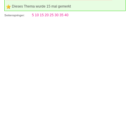
Dieses Thema wurde 15 mal gemerkt
5
10
15
20
25
30
35
40
Seitenspringer: