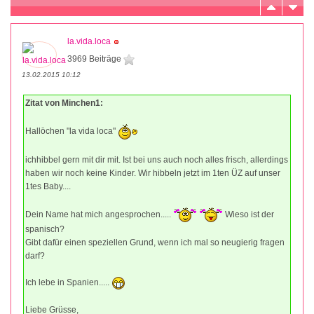
la.vida.loca
3969 Beiträge
13.02.2015 10:12
Zitat von Minchen1:
Hallöchen "la vida loca"
ichhibbel gern mit dir mit. Ist bei uns auch noch alles frisch, allerdings
haben wir noch keine Kinder. Wir hibbeln jetzt im 1ten ÜZ auf unser
1tes Baby....
Dein Name hat mich angesprochen.....
Wieso ist der
spanisch?
Gibt dafür einen speziellen Grund, wenn ich mal so neugierig fragen
darf?
Ich lebe in Spanien.....
Liebe Grüsse,