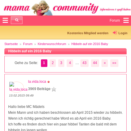
Forum
Kostenlos Mitglied werden
Login
Startseite
Forum
Kinderwunschforum
Hibbeln auf ein 2016 Baby
Hibbeln auf ein 2016 Baby
...
Gehe zu Seite:
1
2
3
4
43
44
»
»»
la.vida.loca
3969 Beiträge
13.02.2015 09:49
Hallo liebe MC Mädels
Mein Mann und ich haben beschlossen ab April 2015 wieder zu hibbeln.
Wenn ich richtig gerechnet habe Word es ab April ein 2016 Baby.
Ich hoffe es finden doch hier ein paar hibbel Tanten die bald mit dem
hibbeln los legen wollen.