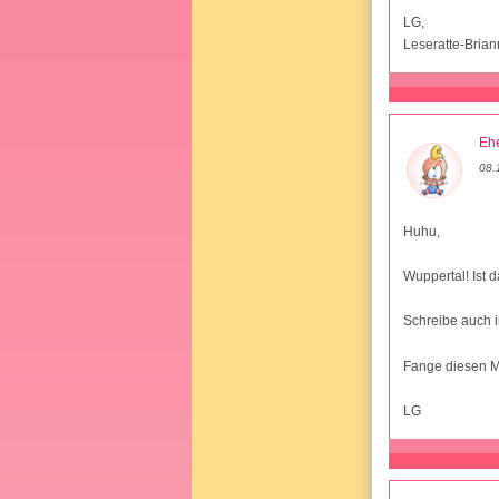
LG,
Leseratte-Bria
Ehe
08.
Huhu,
Wuppertal! Ist
Schreibe auch i
Fange diesen Mo
LG