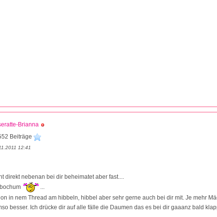
eratte-Brianna
552 Beiträge
11.2011 12:41
ht direkt nebenan bei dir beheimatet aber fast....
 bochum
...
hon in nem Thread am hibbeln, hibbel aber sehr gerne auch bei dir mit. Je mehr M
o besser. Ich drücke dir auf alle fälle die Daumen das es bei dir gaaanz bald klapp