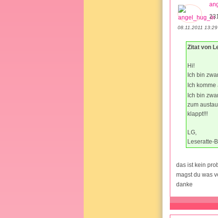
an
23
08.11.2011 13:29
Zitat von L
Hi!
Ich bin zwar
Ich komme
Ich bin zwa
zum austaus
klappt!!!
LG,
Leseratte-
das ist kein p
magst du was v
danke