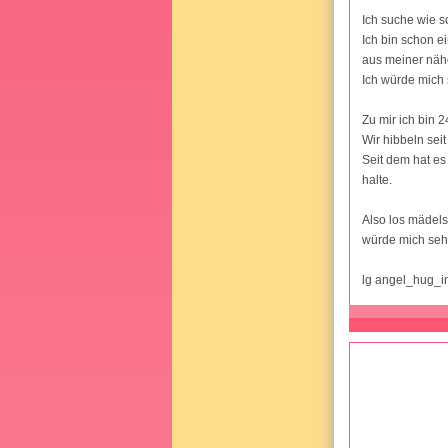
Ich suche wie s
Ich bin schon e
aus meiner näh
Ich würde mich 
Zu mir ich bin 
Wir hibbeln sei
Seit dem hat es
halte.
Also los mädels
würde mich seh
lg angel_hug_i