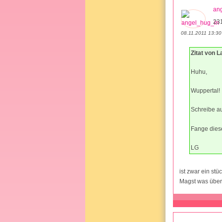
an
23
08.11.2011 13:30
Zitat von L
Huhu,
Wuppertal!
Schreibe au
Fange diese
LG
ist zwar ein stü
Magst was über