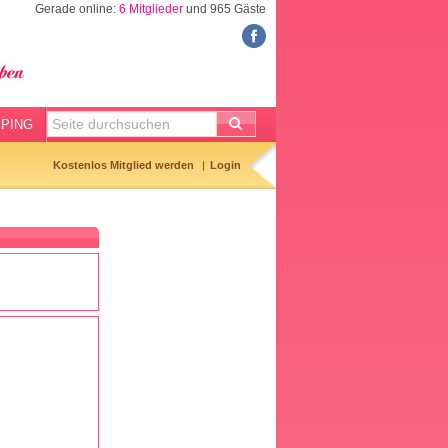
Gerade online:
6 Mitglieder
und 965 Gäste
FORUM
Meine Forenthemen
Meine Forenbeiträge
PING
Gemerkte Themen
Kostenlos Mitglied werden
Login
Neueste Themen
Aktuell diskutiert
Forenticker
Forenbilder
Forenregeln