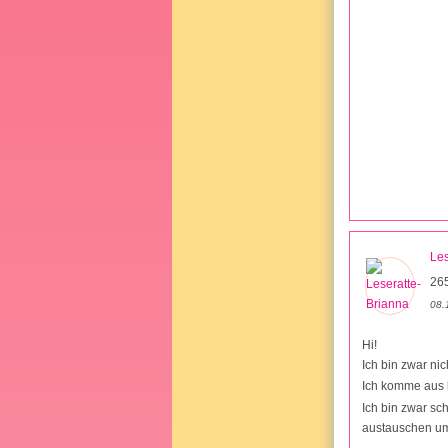
Les
26
08.
Hi!
Ich bin zwar nic
Ich komme aus
Ich bin zwar sc
austauschen ums