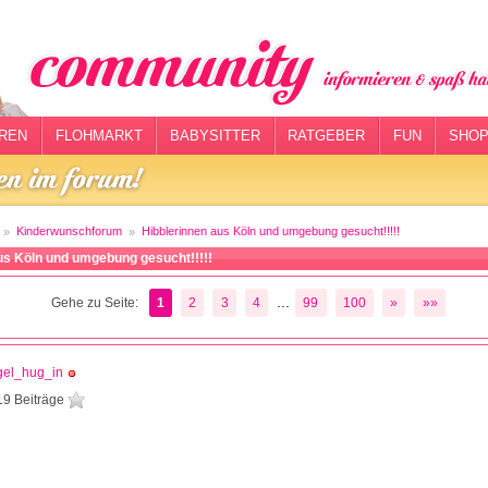
REN
FLOHMARKT
BABYSITTER
RATGEBER
FUN
SHOP
Kinderwunschforum
Hibblerinnen aus Köln und umgebung gesucht!!!!!
us Köln und umgebung gesucht!!!!!
...
Gehe zu Seite:
1
2
3
4
99
100
»
»»
gel_hug_in
19 Beiträge