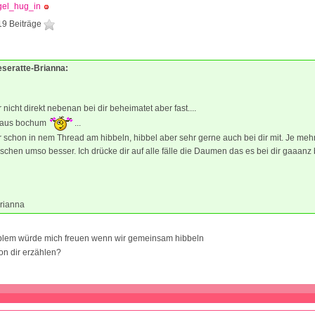
gel_hug_in
19 Beiträge
eseratte-Brianna:
 nicht direkt nebenan bei dir beheimatet aber fast....
 aus bochum
...
r schon in nem Thread am hibbeln, hibbel aber sehr gerne auch bei dir mit. Je me
chen umso besser. Ich drücke dir auf alle fälle die Daumen das es bei dir gaaanz 
Brianna
roblem würde mich freuen wenn wir gemeinsam hibbeln
on dir erzählen?