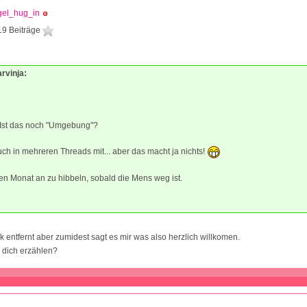
gel_hug_in
19 Beiträge
arvinja:
 Ist das noch "Umgebung"?
ch in mehreren Threads mit... aber das macht ja nichts!
n Monat an zu hibbeln, sobald die Mens weg ist.
ck entfernt aber zumidest sagt es mir was also herzlich willkomen.
 dich erzählen?