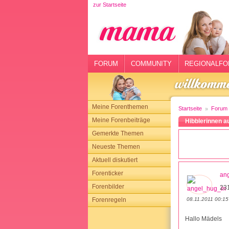
zur Startseite
rtseite
rum
mmunity
FORUM
COMMUNITY
REGIONALFO
gionalforen
ohmarkt
Meine Forenthemen
Startseite
Forum
ysitter
Meine Forenbeiträge
Hibblerinnen a
Gemerkte Themen
tgeber
Neueste Themen
n
Aktuell diskutiert
Forenticker
an
opping
Forenbilder
23
08.11.2011 00:15
Forenregeln
sloggen
Hallo Mädels