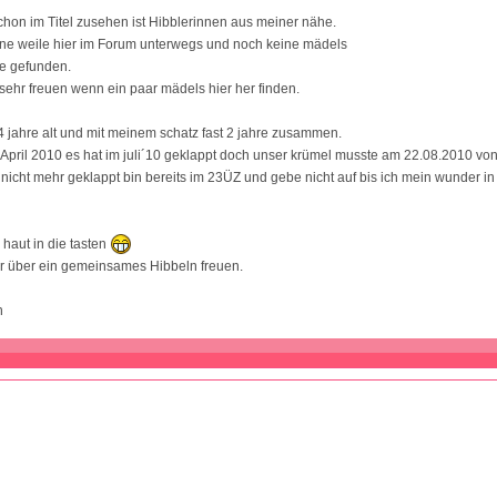
chon im Titel zusehen ist Hibblerinnen aus meiner nähe.
ine weile hier im Forum unterwegs und noch keine mädels
e gefunden.
sehr freuen wenn ein paar mädels hier her finden.
24 jahre alt und mit meinem schatz fast 2 jahre zusammen.
t April 2010 es hat im juli´10 geklappt doch unser krümel musste am 22.08.2010 vo
 nicht mehr geklappt bin bereits im 23ÜZ und gebe nicht auf bis ich mein wunder i
 haut in die tasten
r über ein gemeinsames Hibbeln freuen.
n