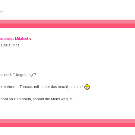
nna
maliges Mitglied
11.2011 13:01
 das noch "Umgebung"?
n mehreren Threads mit... aber das macht ja nichts!
nat an zu hibbeln, sobald die Mens weg ist.