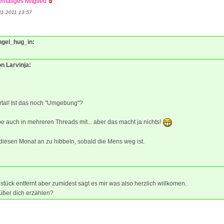
maliges Mitglied
11.2011 13:57
angel_hug_in:
on Larvinja:
tal! Ist das noch "Umgebung"?
e auch in mehreren Threads mit... aber das macht ja nichts!
iesen Monat an zu hibbeln, sobald die Mens weg ist.
n stück entfernt aber zumidest sagt es mir was also herzlich willkomen.
über dich erzählen?