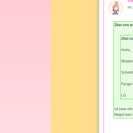
Ehe
08.
Zitat von 
Zitat v
Huhu,
Wupper
Schreib
Fange d
LG
ist zwar ei
Magst was 