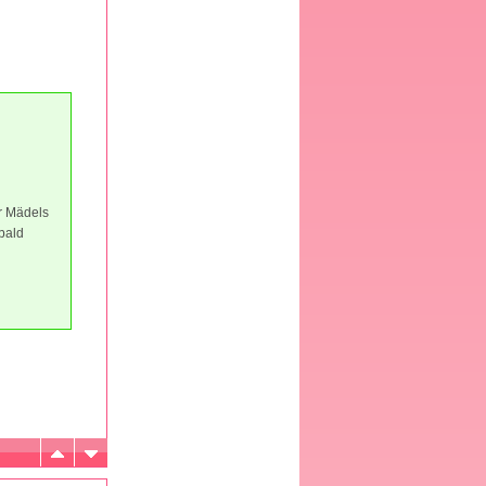
hr Mädels
bald