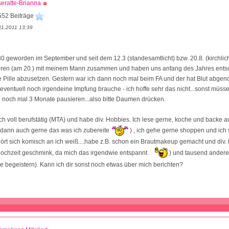
eratte-Brianna
552 Beiträge
11.2011 13:39
30 geworden im September und seit dem 12.3 (standesamtlicht) bzw. 20.8. (kirchlich
ahren (am 20.) mit meinem Mann zusammen und haben uns anfang des Jahres ents
ie Pille abzusetzen. Gestern war ich dann noch mal beim FA und der hat Blut abg
eventuell noch irgendeine Impfung brauche - ich hoffe sehr das nicht...sonst müss
 noch mal 3 Monate pausieren...also bitte Daumen drücken.
ch voll berufstätig (MTA) und habe div. Hobbies. Ich lese gerne, koche und backe 
h dann auch gerne das was ich zubereite
) , ich gehe gerne shoppen und ich
ört sich komisch an ich weiß....habe z.B. schon ein Brautmakeup gemacht und div.
ochzeit geschmink, da mich das irgendwie entspannt
) und tausend andere
e begeistern). Kann ich dir sonst noch etwas über mich berichten?