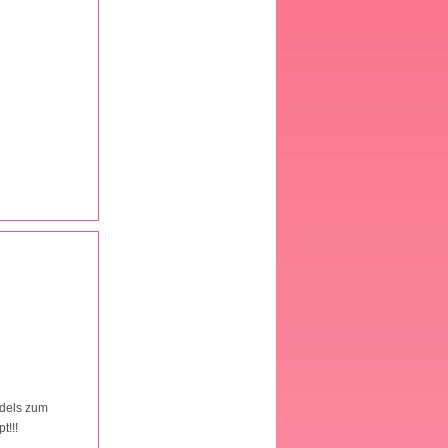
ädels zum
t!!!