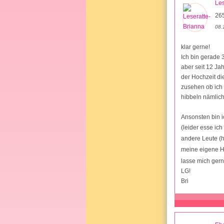
Les
26
08.
klar gerne!
Ich bin gerade 
aber seit 12 J
der Hochzeit d
zusehen ob ich 
hibbeln nämlich
Ansonsten bin i
(leider esse ic
andere Leute (h
meine eigene H
lasse mich gern
LG!
Bri