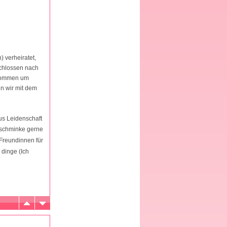
) verheiratet,
chlossen nach
enommen um
en wir mit dem
aus Leidenschaft
 schminke gerne
 Freundinnen für
 dinge (Ich