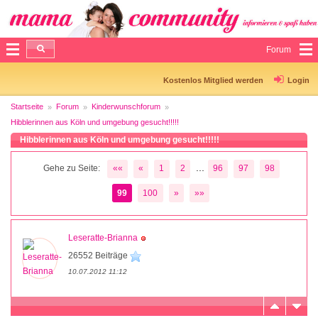
Forum
Kostenlos Mitglied werden
Login
Startseite
Forum
Kinderwunschforum
Hibblerinnen aus Köln und umgebung gesucht!!!!!
Hibblerinnen aus Köln und umgebung gesucht!!!!!
...
Gehe zu Seite:
««
«
1
2
96
97
98
99
100
»
»»
Leseratte-Brianna
26552 Beiträge
10.07.2012 11:12