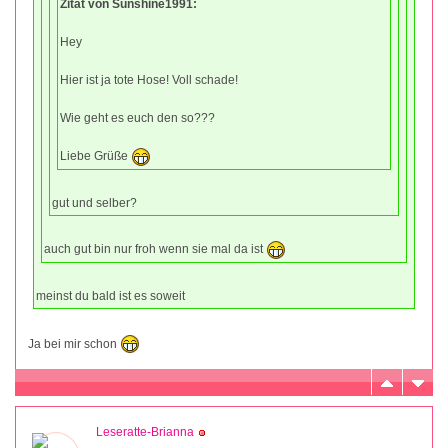
Zitat von Sunshine1991:
Hey
Hier ist ja tote Hose! Voll schade!
Wie geht es euch den so???
Liebe Grüße
gut und selber?
auch gut bin nur froh wenn sie mal da ist
meinst du bald ist es soweit
Ja bei mir schon
Leseratte-Brianna