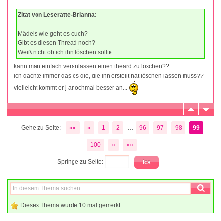
Zitat von Leseratte-Brianna:
Mädels wie geht es euch?
Gibt es diesen Thread noch?
Weiß nicht ob ich ihn löschen sollte
kann man einfach veranlassen einen theard zu löschen??
ich dachte immer das es die, die ihn erstellt hat löschen lassen muss??
vielleicht kommt er j anochmal besser an...
...
Gehe zu Seite:
««
«
1
2
96
97
98
99
100
»
»»
Springe zu Seite:
Dieses Thema wurde 10 mal gemerkt