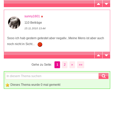
sunny1601
110 Beiträge
15.11.2010 13:44
Sooo ich hab gestern getestet aber negativ...Meine Mens ist aber auch
noch nicht in Sicht...
Gehe zu Seite:
1
2
»
»»
Dieses Thema wurde 0 mal gemerkt