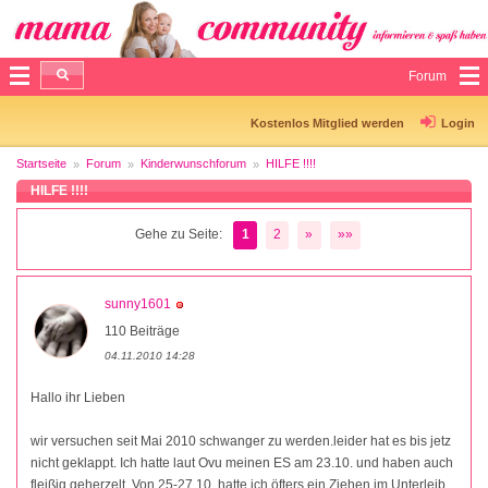
Forum
Kostenlos Mitglied werden
Login
Startseite
Forum
Kinderwunschforum
HILFE !!!!
HILFE !!!!
Gehe zu Seite:
1
2
»
»»
sunny1601
110 Beiträge
04.11.2010 14:28
Hallo ihr Lieben
wir versuchen seit Mai 2010 schwanger zu werden.leider hat es bis jetz
nicht geklappt. Ich hatte laut Ovu meinen ES am 23.10. und haben auch
fleißig geherzelt. Von 25-27.10. hatte ich öfters ein Ziehen im Unterleib